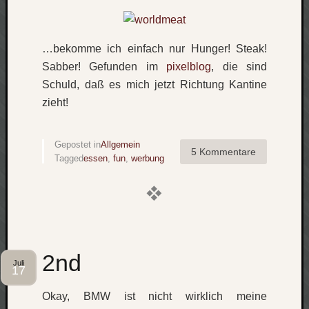
Verlus
Die
Brück
…bekomme ich einfach nur Hunger!
Steak!
am
Sabber! Gefunden im
pixelblog
, die sind
Bach
Schuld, daß es mich jetzt Richtung Kantine
zieht!
Neueste
Kommen
Gepostet in
Allgemein
5 Kommentare
Tagged
essen
,
fun
,
werbung
Minijo
zu
Gleitze
Carsti
zu
Laß
mich
2nd
Juli
17
zählen
wie…
Okay, BMW ist nicht wirklich meine
Carste