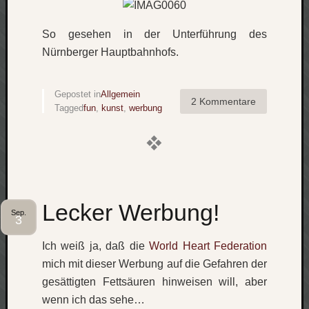
Social
So gesehen in der Unterführung des
Nürnberger Hauptbahnhofs.
Gepostet in
Allgemein
2 Kommentare
Tagged
fun
,
kunst
,
werbung
Neueste
Beiträge
O
tempor
o
mores!
Lecker Werbung!
Sep.
Laß
3
mich
Ich weiß ja, daß die
World Heart Federation
zählen
wie…
mich mit dieser Werbung auf die Gefahren der
blog
gesättigten Fettsäuren hinweisen will, aber
-
wenn ich das sehe…
move