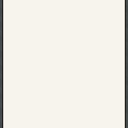
net
pda
politik
rauchen
reise
rostock
seattle
software
tauche
terror
tv
urlau
usability
usergroup
video
vista
visualstudio
wandern.
weihnacht