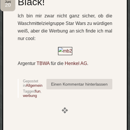
Black!
Juni
20
apple
auto
Ich bin mir zwar nicht ganz sicher, ob die
blog
Waschmittelzielgruppe Star Wars zu würdigen
compute
weiß, aber die Werbung an sich finde ich mal
csharp
nur cool:
essen
flug
freizeit
fun
Argentur
TBWA
für die
Henkel AG
.
Geocachi
gesundhei
hardw
Gepostet
Einen Kommentar hinterlassen
in
Allgemein
i18n
Tagged
fun
,
werbung
iPhone
japan
kunst
lebe
micros
musik