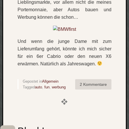
Lieblingsmarkte, vor allem nicht die meines
zu
Laß
Portemonnaie, aber Autos bauen und
mich
Werbung können die schon…
zählen
wie…
Carsti
zu
Und wenn die junge Dame mit zum
blog
Lieferumfang gehört, könnte ich mich sicher
-
für ein 6er Cabrio oder den neuen X6
move
erwärmen. Natürlich als Jahreswagen.
Rolle
zu
blog
Gepostet in
Allgemein
2 Kommentare
-
Tagged
auto
,
fun
,
werbung
move
Schlagwö
Ägypten
Überwa