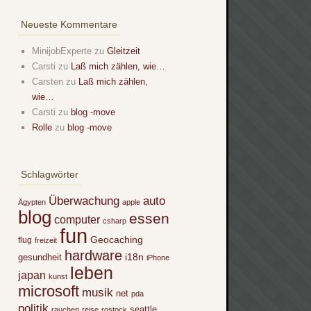
Neueste Kommentare
MinijobExperte
zu
Gleitzeit
Carsti
zu
Laß mich zählen, wie…
Carsten
zu
Laß mich zählen,
wie…
Carsti
zu
blog -move
Rolle
zu
blog -move
Schlagwörter
Überwachung
auto
Ägypten
apple
blog
essen
computer
csharp
fun
Geocaching
flug
freizeit
hardware
i18n
gesundheit
iPhone
leben
japan
kunst
microsoft
musik
net
pda
politik
seattle
rauchen
reise
rostock