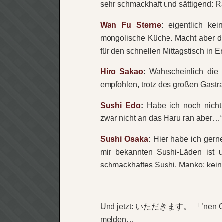
sehr schmackhaft und sättigend: R
Wan Fu Sterne
:
eigentlich kei
mongolische Küche. Macht aber di
für den schnellen Mittagstisch in E
Hiro Sakao
:
Wahrscheinlich die 
empfohlen, trotz des großen Gastr
Sushi Edo
:
Habe ich noch nicht 
zwar nicht an das Haru ran aber…“
Sushi Osaka
:
Hier habe ich gerne
mir bekannten Sushi-Läden ist u
schmackhaftes Sushi. Manko: keine 
Und jetzt: いただきます。 「’nen Gude
melden…