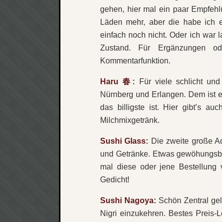
gehen, hier mal ein paar Empfehl
Läden mehr, aber die habe ich e
einfach noch nicht. Oder ich war 
Zustand. Für Ergänzungen od
Kommentarfunktion.
Haru 春
:
Für viele schlicht und 
Nürnberg und Erlangen. Dem ist ei
das billigste ist. Hier gibt’s au
Milchmixgetränk.
Sushi Glass
:
Die zweite große Ad
und Getränke. Etwas gewöhungsbe
mal diese oder jene Bestellung 
Gedicht!
Sushi Nagoya
:
Schön Zentral ge
Nigri einzukehren. Bestes Preis-L