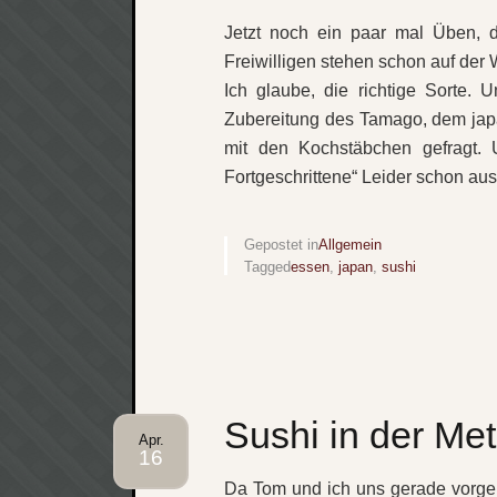
Jetzt noch ein paar mal Üben, 
Freiwilligen stehen schon auf der
Ich glaube, die richtige Sorte. 
Zubereitung des Tamago, dem japan
mit den Kochstäbchen gefragt.
Fortgeschrittene“ Leider schon au
Gepostet in
Allgemein
Tagged
essen
,
japan
,
sushi
Sushi in der Me
Apr.
16
Da Tom und ich uns gerade vorg