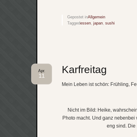
Gepostet in
Allgemein
Tagged
essen
,
japan
,
sushi
Karfreitag
Apr.
11
Mein Leben ist schön: Frühling, F
Nicht im Bild: Heike, wahrschein
Photo macht. Und ganz nebenbei w
eng sind. Die 