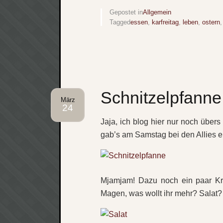
Gepostet in
Allgemein
Tagged
essen
,
karfreitag
,
leben
,
ostern
Schnitzelpfanne
März
24
Jaja, ich blog hier nur noch über
gab’s am Samstag bei den Allies e
Mjamjam! Dazu noch ein paar Kr
Magen, was wollt ihr mehr? Salat? O