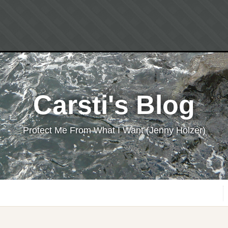
Carsti's Blog
Protect Me From What I Want (Jenny Holzer)