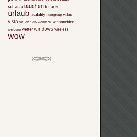
tauchen
software
terror
tv
urlaub
usability
video
usergroup
vista
weihnachten
visualstudio
wandern.
windows
wetter
wireless
werbung
wow