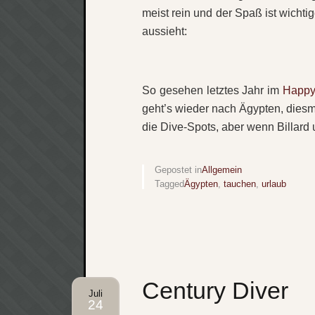
meist rein und der Spaß ist wichtig
aussieht:
So gesehen letztes Jahr im
Happy-
geht’s wieder nach Ägypten, diesm
die Dive-Spots, aber wenn Billard 
Gepostet in
Allgemein
Tagged
Ägypten
,
tauchen
,
urlaub
Century Diver
Juli
24