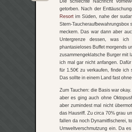
Die schlechte Nachricht vornewe
getorben. Nach der Enttäuschung 
Resort
im Süden, nahe der sudan
Stern-Taucheraufbewahrungsbox s
meckern. Das war dann aber auc
Untergrenze dessen, was ich 
phantasieloses Buffet morgends un
zusammengeklatsche Burger mit l
ich mal gar nicht anfangen. Dafü
für 1.50€ zu verkaufen, finde ich
Das sollte in einem Land fast ohne
Zum Tauchen: die Basis war okay. 
aber es ging auch ohne Oktopusha
aber zumindest mal nicht übermoti
das Hausriff. Zu circa 70% grau und
fallen da noch Dynamitfischerei, 
Umweltverschmutzung ein. Da es w