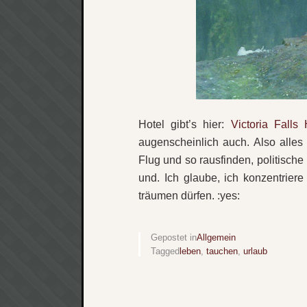
Hotel gibt’s hier:
Victoria Falls 
augenscheinlich auch. Also alles
Flug und so rausfinden, politisch
und. Ich glaube, ich konzentrier
träumen dürfen. :yes:
Gepostet in
Allgemein
Tagged
leben
,
tauchen
,
urlaub