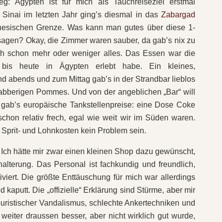
g: Ägypten ist für mich als Tauchreiseziel erstmal
Sinai im letzten Jahr ging’s diesmal in das
Zabargad
esischen Grenze. Was kann man gutes über diese 1-
agen? Okay, die Zimmer waren sauber, da gab’s nix zu
h schon mehr oder weniger alles. Das Essen war die
bis heute in Ägypten erlebt habe. Ein kleines,
d abends und zum Mittag gab’s in der Strandbar lieblos
abberigen Pommes. Und von der angeblichen „Bar“ will
r gab’s europäische Tankstellenpreise: eine Dose Coke
 schon relativ frech, egal wie weit wir im Süden waren.
 Sprit- und Lohnkosten kein Problem sein.
Ich hätte mir zwar einen kleinen Shop dazu gewünscht,
lterung. Das Personal ist fachkundig und freundlich,
viert. Die größte Enttäuschung für mich war allerdings
 kaputt. Die „offizielle“ Erklärung sind Stürme, aber mir
touristischer Vandalismus, schlechte Ankertechniken und
eiter draussen besser, aber nicht wirklich gut wurde,