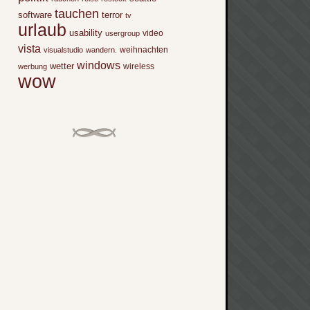
tauchen
software
terror
tv
urlaub
usability
video
usergroup
vista
weihnachten
visualstudio
wandern.
windows
wetter
wireless
werbung
wow