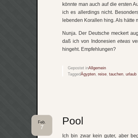
könnte man auch auf die ersten 
ich es allerdings nicht. Besonder
lebenden Korallen hing. Als hätte m
Nunja. Der Deutsche meckert aug
daß ich von Indonesien
etwas
ver
hingeht. Empfehlungen?
Gepostet in
Allgemein
Tagged
Ägypten
,
reise
,
tauchen
,
urlaub
Pool
Feb.
7
Ich bin zwar kein guter, aber beg