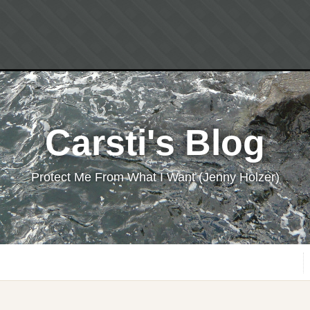
Carsti's Blog
Protect Me From What I Want (Jenny Holzer)