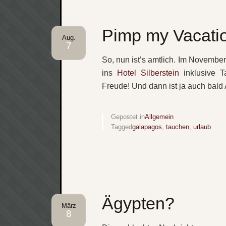
Pimp my Vacati
Aug.
7
So, nun ist’s amtlich. Im Novembe
ins
Hotel Silberstein
inklusive T
Freude! Und dann ist ja auch bal
Gepostet in
Allgemein
Tagged
galapagos
,
tauchen
,
urlaub
Ägypten?
März
8