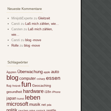
Neueste Kommentare
MinijobExperte
zu
Gleitzeit
Carsti
zu
Laß mich zählen, wie…
Carsten
zu
Laß mich zählen,
wie…
Carsti
zu
blog -move
Rolle
zu
blog -move
Schlagwörter
Überwachung
auto
Ägypten
apple
blog
essen
computer
csharp
fun
Geocaching
flug
freizeit
hardware
i18n
gesundheit
iPhone
leben
japan
kunst
microsoft
musik
net
pda
politik
seattle
rauchen
reise
rostock