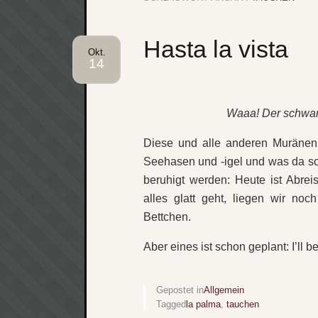
Hasta la vista
Okt.
14
Waaa! Der schwarz
Diese und alle anderen Muränen,
Seehasen und -igel und was da son
beruhigt werden: Heute ist Abre
alles glatt geht, liegen wir noch
Bettchen.
Aber eines ist schon geplant: I’ll b
Gepostet in
Allgemein
Tagged
la palma
,
tauchen