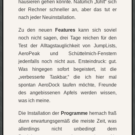
hausieren gehen könnte. Natürlich „fühlt“ sich
Verlus
der Rechner schneller an, aber das tut er
Die
nach jeder Neuinstallation.
Brück
am
Zu den neuen
Features
kann sich soviel
Bach
noch nicht sagen, drei Tage reichen für den
Test der Alltagstauglichkeit von JumpLists,
Neueste
AeroPeak und Schüttelmich-Fenstern
Kommen
jedenfalls noch nicht aus. Ersteindruck: gut.
Was hingegen sofort begeistert, ist die
Minijo
„verbesserte Taskbar,“ die ich hier mal
zu
Gleitze
spontan AeroDock taufen möchte, Freunde
Carsti
des angebissenen Apfels werden wissen,
zu
was ich meine.
Laß
mich
Die Installation der
Programme
hernach fraß
zählen
dann erwartungsgemäß die meiste Zeit, was
wie…
allerdings nicht unbedingt dem
Carste