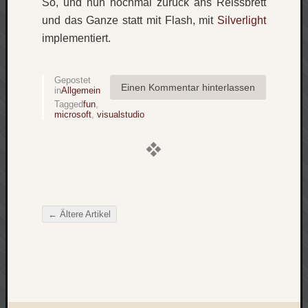
So, und nun nochmal zurück ans Reissbrett
und das Ganze statt mit Flash, mit
Silverlight
implementiert.
Gepostet
Einen Kommentar hinterlassen
in
Allgemein
Tagged
fun
,
microsoft
,
visualstudio
←
Ältere Artikel
Beitragsnavigation