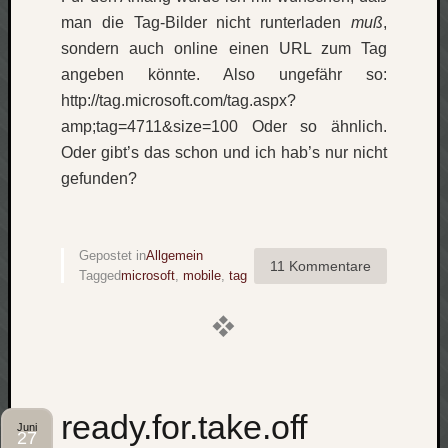
werbung
man die Tag-Bilder nicht runterladen
muß
,
wetter
window
sondern auch online einen URL zum Tag
wireless
angeben könnte. Also ungefähr so:
wow
http://tag.microsoft.com/tag.aspx?
amp;tag=4711&size=100 Oder so ähnlich.
Oder gibt’s das schon und ich hab’s nur nicht
gefunden?
Gepostet in
Allgemein
11 Kommentare
Tagged
microsoft
,
mobile
,
tag
ready.for.take.off
Juni
27