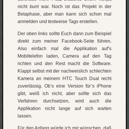
nicht
bunt
war. Noch ist das Projekt in der
net
pda
Betaphase, aber man kann sich schon mal
politik
anmelden und testweise Tags erstellen.
rauchen
reise
Der oben links sollte Euch dann zum Beispiel
rostock
direkt zum meiner Facebook-Seite führen.
seattle
Also einfach mal die Applikation auf’s
software
Mobiltelefon laden, Camera auf den Tag
tauche
richten und den Rest macht die Software.
terror
Klappt selbst mit der nachweislich schlechten
tv
urlau
Kamera an meinem HTC Touch Dual recht
usability
zuverlässig. Ob’s eine Version für’s iPhone
usergroup
gibt, weiß ich nicht, aber sollte sich das
video
Verfahren durchsetzen, wird auch die
vista
Applikation nicht lange auf sich warten
visualstudio
lassen.
wandern.
weihnacht
Für den Anfang würde ich mir wünschen, daß