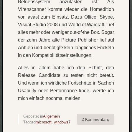
Betriebssystem anzulasten ist. Als
zu
Laß
Virenscanner kommt wieder die Homedition
mich
von avast zum Einsatz. Dazu Office, Skype,
zählen
Visual Studio 2008 und World of Warcraft. Lief
wie…
alles mehr oder weniger out-of-the Box. Sogar
Carsti
der zehn Jahre alte Picture Publisher lief auf
zu
Anhieb und benötigte kein längliches Frickeln
blog
-
in den Kompatibilitätseinstellungen.
move
Rolle
Alles in allem habe ich den Schritt, den
zu
Release Candidate zu testen nicht bereut.
blog
Und wenn ich wirkliche Fortschritte in Sachen
-
Usability oder Performance finde, werde ich
move
mich einfach nochmal melden.
Schlagwö
Gepostet in
Allgemein
2 Kommentare
Tagged
microsoft
,
windows7
Ägypten
Überwa