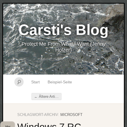
Carsti's Blog
Protect Me From What I Want (Jenny
Holzer)
Start
Beispiel-Seite
←
Ältere Artikel
Beitragsnavigation
SCHLAGWORT-ARCHIV:
MICROSOFT
Windows 7 RC
Mai