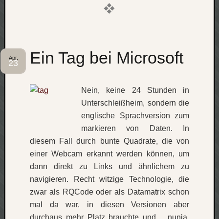
apple
auto
blog
compute
Ein Tag bei Microsoft
csharp
Apr.
23
essen
flug
Nein, keine 24 Stunden in
freizeit
fun
Unterschleißheim, sondern die
Geocachi
englische Sprachversion zum
gesundhei
markieren von Daten. In
hardw
diesem Fall durch bunte Quadrate, die von
i18n
einer Webcam erkannt werden können, um
iPhone
dann direkt zu Links und ähnlichem zu
japan
navigieren. Recht witzige Technologie, die
kunst
lebe
zwar als RQCode oder als Datamatrix schon
mal da war, in diesen Versionen aber
micros
durchaus mehr Platz brauchte und… nunja,
musik