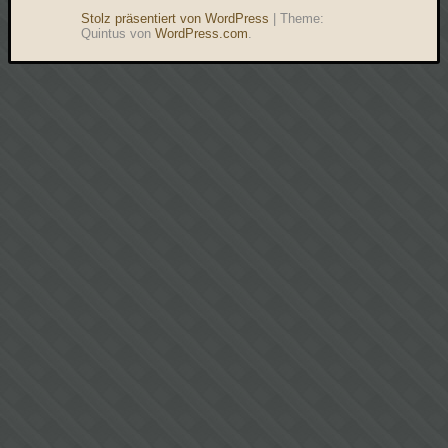
Stolz präsentiert von WordPress
|
Theme:
Quintus von
WordPress.com
.