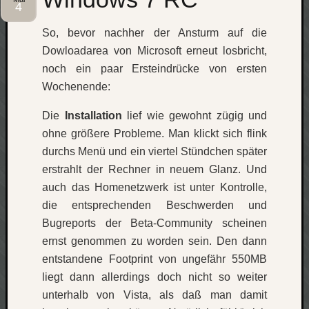
4
Social
So, bevor nachher der Ansturm auf die
Dowloadarea von Microsoft erneut losbricht,
noch ein paar Ersteindrücke von ersten
Wochenende:
Neueste
Die
Installation
lief wie gewohnt zügig und
Beiträge
ohne größere Probleme. Man klickt sich flink
durchs Menü und ein viertel Stündchen später
O
erstrahlt der Rechner in neuem Glanz. Und
tempor
o
auch das Homenetzwerk ist unter Kontrolle,
mores!
die entsprechenden Beschwerden und
Laß
Bugreports der Beta-Community scheinen
mich
ernst genommen zu worden sein. Den dann
zählen
entstandene Footprint von ungefähr 550MB
wie…
liegt dann allerdings doch nicht so weiter
blog
-
unterhalb von Vista, als daß man damit
move