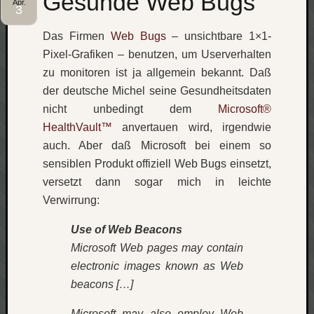
Gesunde Web Bugs
Apr.
3
Das Firmen
Web Bugs
– unsichtbare 1×1-
Pixel-Grafiken – benutzen, um Userverhalten
zu monitoren ist ja allgemein bekannt. Daß
der deutsche Michel seine Gesundheitsdaten
nicht unbedingt dem
Microsoft®
HealthVault™
anvertauen wird, irgendwie
auch. Aber daß Microsoft bei einem so
sensiblen Produkt offiziell Web Bugs einsetzt,
versetzt dann sogar mich in leichte
Verwirrung:
Use of Web Beacons
Microsoft Web pages may contain
electronic images known as Web
beacons […]
Microsoft may also employ Web