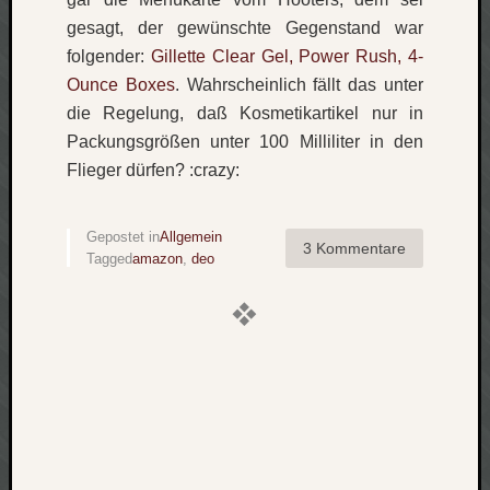
Verlus
gesagt, der gewünschte Gegenstand war
Die
folgender:
Gillette Clear Gel, Power Rush, 4-
Brück
Ounce Boxes
. Wahrscheinlich fällt das unter
am
die Regelung, daß Kosmetikartikel nur in
Bach
Packungsgrößen unter 100 Milliliter in den
Flieger dürfen? :crazy:
Neueste
Kommen
Gepostet in
Allgemein
3 Kommentare
Minijo
Tagged
amazon
,
deo
zu
Gleitze
Carsti
zu
Laß
mich
zählen
wie…
Carste