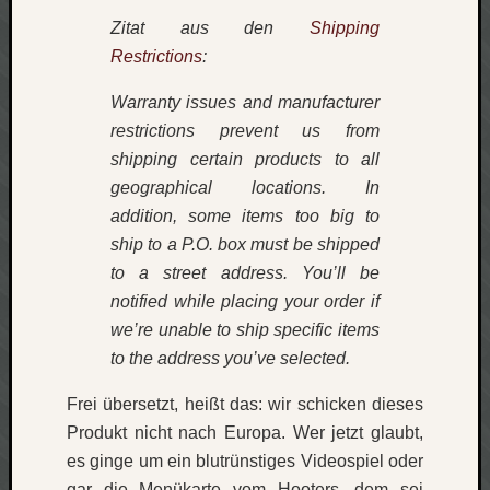
Zitat aus den
Shipping
Social
Restrictions
:
Warranty issues and manufacturer
restrictions prevent us from
shipping certain products to all
Neueste
geographical locations. In
Beiträge
addition, some items too big to
ship to a P.O. box must be shipped
O
tempor
to a street address. You’ll be
o
notified while placing your order if
mores!
we’re unable to ship specific items
Laß
to the address you’ve selected.
mich
zählen
Frei übersetzt, heißt das: wir schicken dieses
wie…
Produkt nicht nach Europa. Wer jetzt glaubt,
blog
es ginge um ein blutrünstiges Videospiel oder
-
move
gar die Menükarte vom Hooters, dem sei