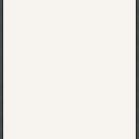
net
pda
politik
rauchen
reise
rostock
seattle
software
tauche
terror
tv
urlau
usability
usergroup
video
vista
visualstudio
wandern.
weihnacht