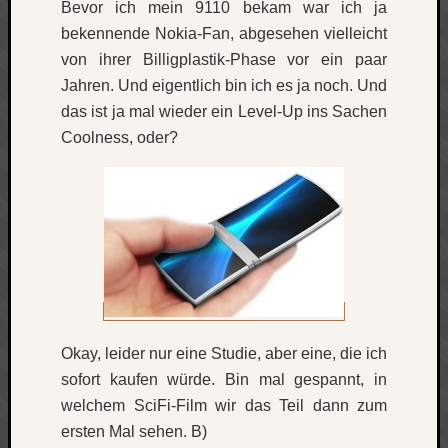
Bevor ich mein 9110 bekam war ich ja
bekennende Nokia-Fan, abgesehen vielleicht
Social
von ihrer Billigplastik-Phase vor ein paar
Jahren. Und eigentlich bin ich es ja noch. Und
das ist ja mal wieder ein Level-Up ins Sachen
Coolness, oder?
Neueste
Beiträge
O
tempor
o
mores!
Laß
mich
Okay, leider nur eine Studie, aber eine, die ich
zählen
sofort kaufen würde. Bin mal gespannt, in
wie…
blog
welchem SciFi-Film wir das Teil dann zum
-
ersten Mal sehen. B)
move