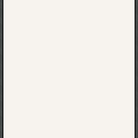
net
pda
politik
rauchen
reise
rostock
seattle
software
tauche
terror
tv
urlau
usability
usergroup
video
vista
visualstudio
wandern.
weihnacht