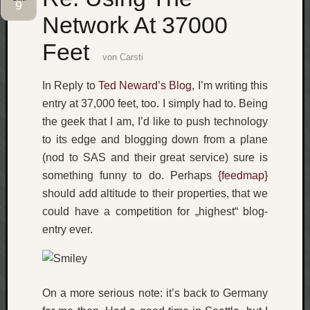
9
Network At 37000
Social
Feet
von
Carsti
In Reply to
Ted Neward’s Blog
, I’m writing this
entry at 37,000 feet, too. I simply had to. Being
Neueste
the geek that I am, I’d like to push technology
Beiträge
to its edge and blogging down from a plane
O
(nod to SAS and their great service) sure is
tempor
something funny to do. Perhaps
{feedmap}
o
should add altitude to their properties, that we
mores!
could have a competition for „highest“ blog-
Laß
entry ever.
mich
zählen
wie…
blog
On a more serious note: it’s back to Germany
-
move