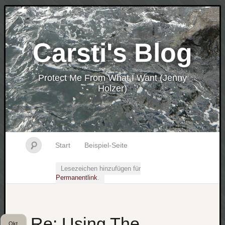
Carsti's Blog
Protect Me From What I Want (Jenny
Holzer)
Start
Beispiel-Seite
Lesezeichen hinzufügen für
Permanentlink
.
Re: Using The
Okt.