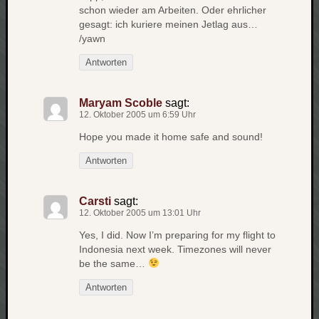
schon wieder am Arbeiten. Oder ehrlicher
apple
gesagt: ich kuriere meinen Jetlag aus…
auto
/yawn
blog
Antworten
compute
csharp
essen
Maryam Scoble
sagt:
12. Oktober 2005 um 6:59 Uhr
flug
freizeit
Hope you made it home safe and sound!
fun
Antworten
Geocachi
gesundhei
hardw
Carsti
sagt:
12. Oktober 2005 um 13:01 Uhr
i18n
iPhone
Yes, I did. Now I’m preparing for my flight to
japan
Indonesia next week. Timezones will never
be the same…
kunst
lebe
Antworten
micros
musik