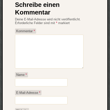
Schreibe einen
net
Kommentar
pda
politik
Deine E-Mail-Adresse wird nicht veröffentlicht.
rauchen
Erforderliche Felder sind mit
*
markiert
reise
Kommentar
*
rostock
seattle
software
tauche
terror
tv
urlau
usability
Name
*
usergroup
video
vista
E-Mail-Adresse
*
visualstudio
wandern.
weihnacht