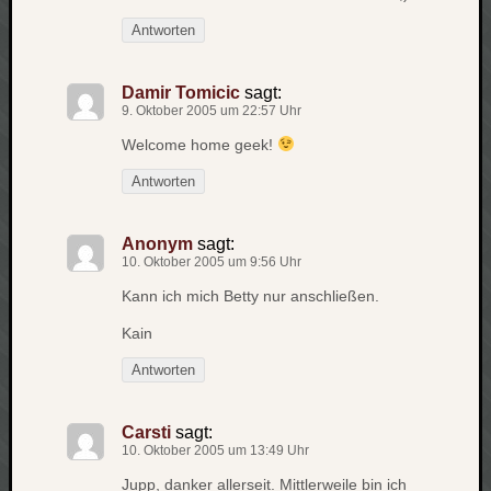
zu
Antworten
Laß
mich
zählen
Damir Tomicic
sagt:
wie…
9. Oktober 2005 um 22:57 Uhr
Carsti
Welcome home geek!
zu
blog
Antworten
-
move
Anonym
sagt:
Rolle
10. Oktober 2005 um 9:56 Uhr
zu
Kann ich mich Betty nur anschließen.
blog
-
Kain
move
Antworten
Schlagwö
Carsti
sagt:
10. Oktober 2005 um 13:49 Uhr
Ägypten
Jupp, danker allerseit. Mittlerweile bin ich
Überwa