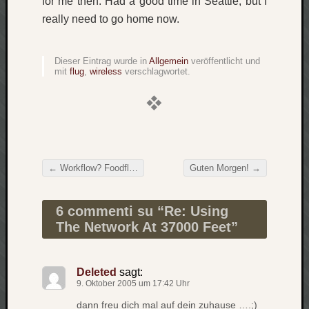
for me then. Had a good time in Seattle, but I
Verlus
really need to go home now.
Die
Brück
am
Dieser Eintrag wurde in
Allgemein
veröffentlicht und
mit
flug
,
wireless
verschlagwortet.
Bach
Neueste
Kommen
Minijo
←
Workflow? Foodflow!
Guten Morgen!
→
zu
Beitragsnavigation
Gleitze
Carsti
6 commenti su “
Re: Using
zu
The Network At 37000 Feet
”
Laß
mich
zählen
Deleted
sagt:
9. Oktober 2005 um 17:42 Uhr
wie…
Carste
dann freu dich mal auf dein zuhause ….;)