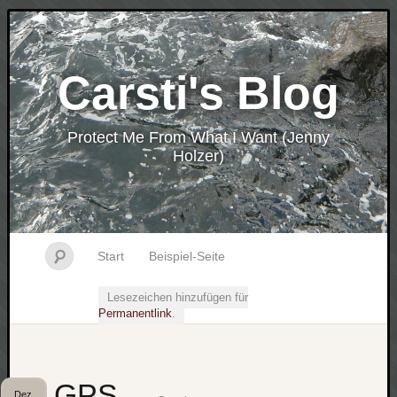
Carsti's Blog
Protect Me From What I Want (Jenny
Holzer)
Start
Beispiel-Seite
Lesezeichen hinzufügen für
Permanentlink
.
GPS
Dez.