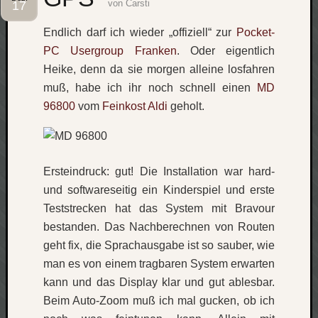
von
Carsti
17
Social
Endlich darf ich wieder „offiziell“ zur
Pocket-
PC Usergroup Franken
. Oder eigentlich
Heike, denn da sie morgen alleine losfahren
muß, habe ich ihr noch schnell einen
MD
96800
vom
Feinkost Aldi
geholt.
Neueste
Beiträge
O
Ersteindruck: gut! Die Installation war hard-
tempor
und softwareseitig ein Kinderspiel und erste
o
mores!
Teststrecken hat das System mit Bravour
Laß
bestanden. Das Nachberechnen von Routen
mich
geht fix, die Sprachausgabe ist so sauber, wie
zählen
man es von einem tragbaren System erwarten
wie…
kann und das Display klar und gut ablesbar.
blog
Beim Auto-Zoom muß ich mal gucken, ob ich
-
move