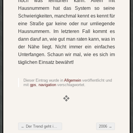
noch was feintunen kann. Allein mit
Verlus
Hausnummern hat das System so seine
Die
Schwierigkeiten, manchmal kennt es kennt für
Brück
eine Straße gar keine oder nur umliegende
am
Hausnummern. Im letzteren Fall kommt es
Bach
dann daruf an, wie gut man raten kann, was in
der Nähe liegt. Nicht immer ein einfaches
Neueste
Unterfangen. Schaun wir mal, wie es sich im
Kommen
täglichen Einsatz bewährt!
Minijo
zu
Dieser Eintrag wurde in
Allgemein
veröffentlicht und
Gleitze
mit
gps
,
navigation
verschlagwortet.
Carsti
zu
Laß
mich
zählen
wie…
←
Der Trend geht immer mehr zum Drittblog!
2006
→
Carste
Beitragsnavigation