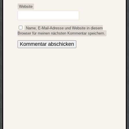
apple
Website
auto
blog
compute
Name, E-Mail-Adresse und Website in diesem
Browser für meinen nächsten Kommentar speichern.
csharp
essen
flug
freizeit
fun
Geocachi
gesundhei
hardw
i18n
iPhone
japan
kunst
lebe
micros
musik