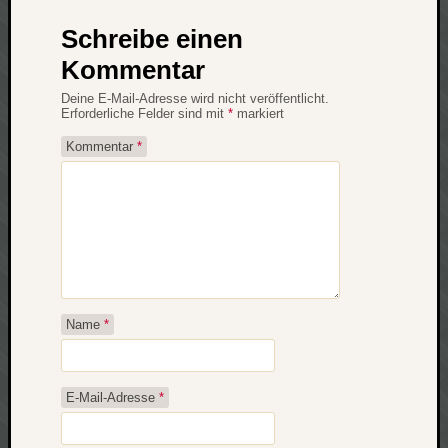
zu
Laß
Schreibe einen
mich
Kommentar
zählen
wie…
Deine E-Mail-Adresse wird nicht veröffentlicht.
Erforderliche Felder sind mit
*
markiert
Carsti
zu
Kommentar
*
blog
-
move
Rolle
zu
blog
-
move
Name
*
Schlagwö
E-Mail-Adresse
*
Ägypten
Überwa