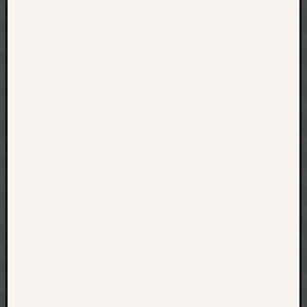
net
pda
politik
rauchen
reise
rostock
seattle
software
tauche
terror
tv
urlau
usability
usergroup
video
vista
visualstudio
wandern.
weihnacht