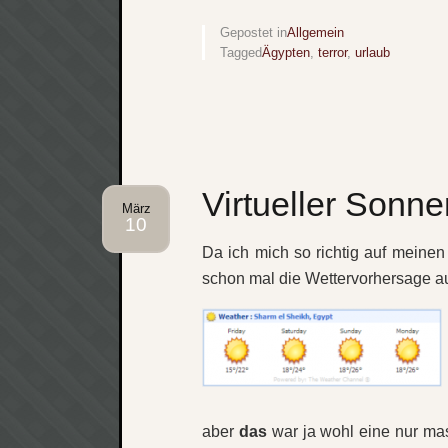
Gepostet in
Allgemein
Tagged
Ägypten
,
terror
,
urlaub
Virtueller Sonn
März
10
Da ich mich so richtig auf meinen
schon mal die Wettervorhersage 
aber
das
war ja wohl eine nur ma