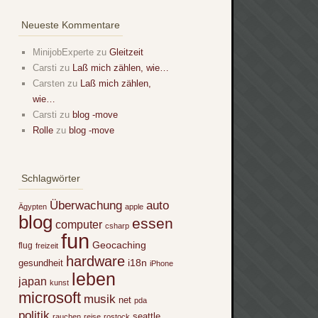
Neueste Kommentare
MinijobExperte
zu
Gleitzeit
Carsti
zu
Laß mich zählen, wie…
Carsten
zu
Laß mich zählen,
wie…
Carsti
zu
blog -move
Rolle
zu
blog -move
Schlagwörter
Überwachung
auto
Ägypten
apple
blog
essen
computer
csharp
fun
Geocaching
flug
freizeit
hardware
i18n
gesundheit
iPhone
leben
japan
kunst
microsoft
musik
net
pda
politik
seattle
rauchen
reise
rostock