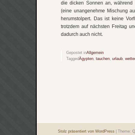
die dicken Sonnen an, während 
(eine unangenehme Mischung au
herumstolpert. Das ist keine Vorf
trotzdem auf nächsten Freitag und
dadurch auch nicht.
Gepostet in
Allgemein
Tagged
Ägypten
,
tauchen
,
urlaub
,
wette
Stolz präsentiert von WordPress
|
Theme: Q