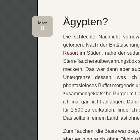
Ägypten?
März
8
Die schlechte Nachricht vornewe
getorben. Nach der Enttäuschung 
Resort
im Süden, nahe der sudan
Stern-Taucheraufbewahrungsbox s
meckern. Das war dann aber auc
Untergrenze dessen, was ich 
phantasieloses Buffet morgends un
zusammengeklatsche Burger mit l
ich mal gar nicht anfangen. Dafü
für 1.50€ zu verkaufen, finde ich
Das sollte in einem Land fast ohne
Zum Tauchen: die Basis war okay. 
aber es ging auch ohne Oktopusha