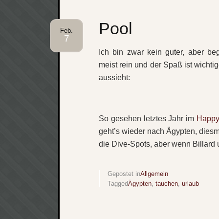
Pool
Feb.
7
Ich bin zwar kein guter, aber beg
meist rein und der Spaß ist wichtig
aussieht:
So gesehen letztes Jahr im
Happy-
geht’s wieder nach Ägypten, diesm
die Dive-Spots, aber wenn Billard 
Gepostet in
Allgemein
Tagged
Ägypten
,
tauchen
,
urlaub