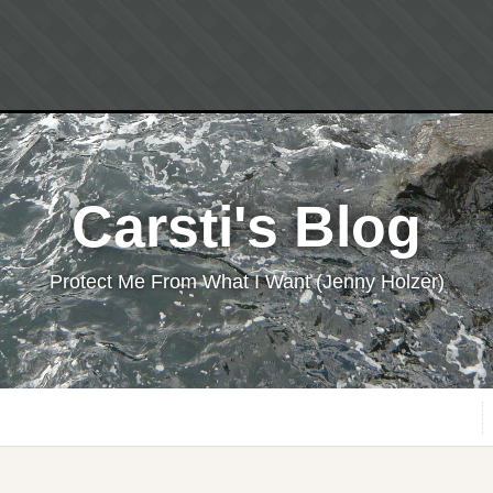
Carsti's Blog
Protect Me From What I Want (Jenny Holzer)