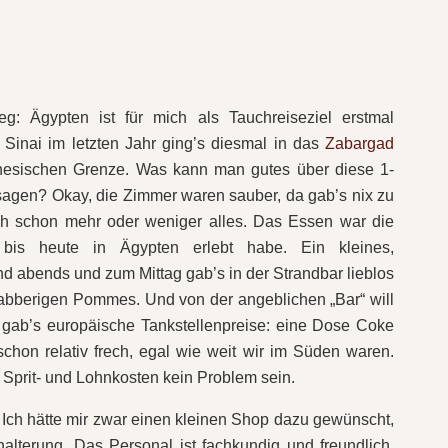
g: Ägypten ist für mich als Tauchreiseziel erstmal
Sinai im letzten Jahr ging’s diesmal in das
Zabargad
esischen Grenze. Was kann man gutes über diese 1-
agen? Okay, die Zimmer waren sauber, da gab’s nix zu
h schon mehr oder weniger alles. Das Essen war die
bis heute in Ägypten erlebt habe. Ein kleines,
d abends und zum Mittag gab’s in der Strandbar lieblos
abberigen Pommes. Und von der angeblichen „Bar“ will
r gab’s europäische Tankstellenpreise: eine Dose Coke
 schon relativ frech, egal wie weit wir im Süden waren.
 Sprit- und Lohnkosten kein Problem sein.
Ich hätte mir zwar einen kleinen Shop dazu gewünscht,
lterung. Das Personal ist fachkundig und freundlich,