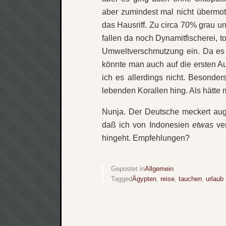
aber zumindest mal nicht übermoti
das Hausriff. Zu circa 70% grau und
fallen da noch Dynamitfischerei, 
Umweltverschmutzung ein. Da es w
könnte man auch auf die ersten 
ich es allerdings nicht. Besonder
lebenden Korallen hing. Als hätte m
Nunja. Der Deutsche meckert aug
daß ich von Indonesien
etwas
ver
hingeht. Empfehlungen?
Gepostet in
Allgemein
Tagged
Ägypten
,
reise
,
tauchen
,
urlaub