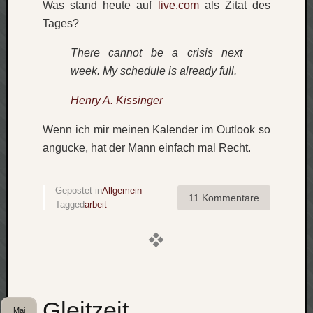
Was stand heute auf
live.com
als Zitat des
Tages?
Social
There cannot be a crisis next
week. My schedule is already full.
Henry A. Kissinger
Neueste
Wenn ich mir meinen Kalender im Outlook so
Beiträge
angucke, hat der Mann einfach mal Recht.
O
tempor
o
Gepostet in
Allgemein
11 Kommentare
mores!
Tagged
arbeit
Laß
mich
zählen
wie…
blog
-
Gleitzeit
Mai
move