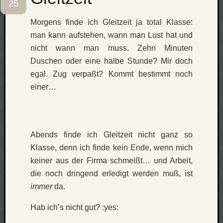
25
Verlus
Die
Morgens finde ich Gleitzeit ja total Klasse:
Brück
man kann aufstehen, wann man Lust hat und
am
nicht wann man muss. Zehn Minuten
Bach
Duschen oder eine halbe Stunde? Mir doch
egal. Zug verpaßt? Kommt bestimmt noch
einer…
Neueste
Kommen
Minijo
zu
Abends finde ich Gleitzeit nicht ganz so
Gleitze
Klasse, denn ich finde kein Ende, wenn mich
Carsti
keiner aus der Firma schmeißt… und Arbeit,
zu
Laß
die noch dringend erledigt werden muß, ist
mich
immer
da.
zählen
wie…
Hab ich’s nicht gut? :yes:
Carste