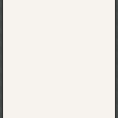
net
pda
politik
rauchen
reise
rostock
seattle
software
tauche
terror
tv
urlau
usability
usergroup
video
vista
visualstudio
wandern.
weihnacht