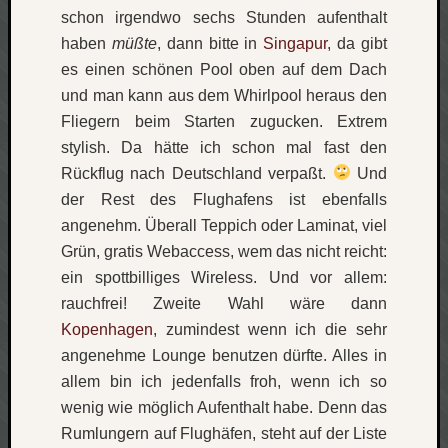
schon irgendwo sechs Stunden aufenthalt
Verlus
Die
haben
müßte
, dann bitte in
Singapur
, da gibt
Brück
es einen schönen Pool oben auf dem Dach
am
und man kann aus dem Whirlpool heraus den
Bach
Fliegern beim Starten zugucken. Extrem
stylish. Da hätte ich schon mal fast den
Rückflug nach Deutschland verpaßt.
Und
Neueste
Kommen
der Rest des Flughafens ist ebenfalls
angenehm. Überall Teppich oder Laminat, viel
Minijo
Grün, gratis Webaccess, wem das nicht reicht:
zu
ein spottbilliges Wireless. Und vor allem:
Gleitze
Carsti
rauchfrei! Zweite Wahl wäre dann
zu
Kopenhagen
, zumindest wenn ich die sehr
Laß
angenehme Lounge benutzen dürfte. Alles in
mich
allem bin ich jedenfalls froh, wenn ich so
zählen
wenig wie möglich Aufenthalt habe. Denn das
wie…
Rumlungern auf Flughäfen, steht auf der Liste
Carste