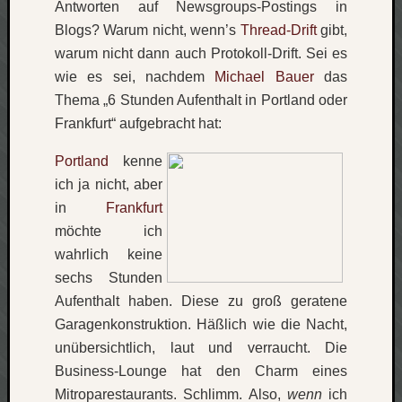
Antworten auf Newsgroups-Postings in
Blogs? Warum nicht, wenn’s
Thread-Drift
gibt,
Social
warum nicht dann auch Protokoll-Drift. Sei es
wie es sei, nachdem
Michael Bauer
das
Thema „6 Stunden Aufenthalt in Portland oder
Frankfurt“ aufgebracht hat:
Neueste
Portland
kenne
Beiträge
ich ja nicht, aber
O
in
Frankfurt
tempor
möchte ich
o
wahrlich keine
mores!
sechs Stunden
Laß
Aufenthalt haben. Diese zu groß geratene
mich
zählen
Garagenkonstruktion. Häßlich wie die Nacht,
wie…
unübersichtlich, laut und verraucht. Die
blog
Business-Lounge hat den Charm eines
-
Mitroparestaurants. Schlimm. Also,
wenn
ich
move