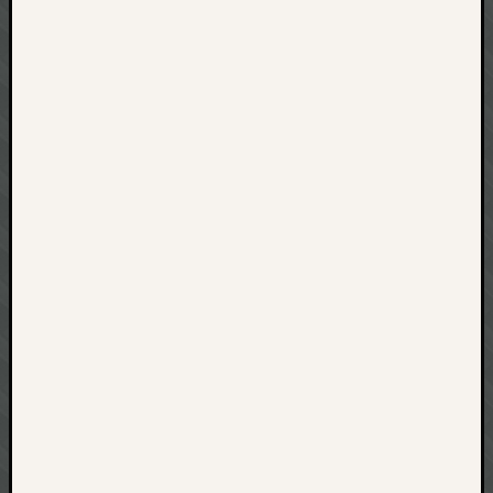
net
pda
politik
rauchen
reise
rostock
seattle
software
tauche
terror
tv
urlau
usability
usergroup
video
vista
visualstudio
wandern.
weihnacht