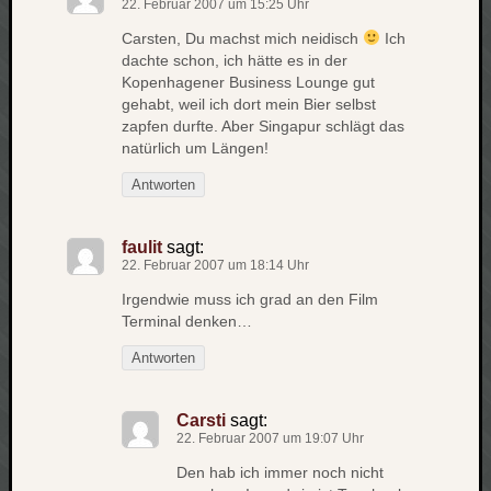
22. Februar 2007 um 15:25 Uhr
apple
Carsten, Du machst mich neidisch
Ich
auto
dachte schon, ich hätte es in der
blog
Kopenhagener Business Lounge gut
compute
gehabt, weil ich dort mein Bier selbst
zapfen durfte. Aber Singapur schlägt das
csharp
essen
natürlich um Längen!
flug
Antworten
freizeit
fun
faulit
sagt:
Geocachi
22. Februar 2007 um 18:14 Uhr
gesundhei
Irgendwie muss ich grad an den Film
hardw
Terminal denken…
i18n
Antworten
iPhone
japan
kunst
Carsti
sagt:
lebe
22. Februar 2007 um 19:07 Uhr
micros
Den hab ich immer noch nicht
musik