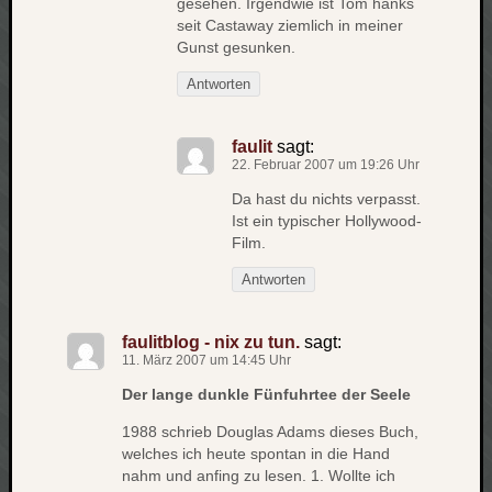
gesehen. Irgendwie ist Tom hanks
net
seit Castaway ziemlich in meiner
Gunst gesunken.
pda
politik
Antworten
rauchen
reise
faulit
sagt:
rostock
22. Februar 2007 um 19:26 Uhr
seattle
software
Da hast du nichts verpasst.
tauche
Ist ein typischer Hollywood-
Film.
terror
tv
Antworten
urlau
usability
faulitblog - nix zu tun.
sagt:
usergroup
11. März 2007 um 14:45 Uhr
video
vista
Der lange dunkle Fünfuhrtee der Seele
visualstudio
1988 schrieb Douglas Adams dieses Buch,
wandern.
welches ich heute spontan in die Hand
weihnacht
nahm und anfing zu lesen. 1. Wollte ich