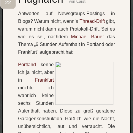
von
Carsti
22
Social
Antworten auf Newsgroups-Postings in
Blogs? Warum nicht, wenn’s
Thread-Drift
gibt,
warum nicht dann auch Protokoll-Drift. Sei es
wie es sei, nachdem
Michael Bauer
das
Thema „6 Stunden Aufenthalt in Portland oder
Neueste
Frankfurt“ aufgebracht hat:
Beiträge
Portland
kenne
O
ich ja nicht, aber
tempor
in
Frankfurt
o
mores!
möchte ich
Laß
wahrlich keine
mich
sechs Stunden
zählen
Aufenthalt haben. Diese zu groß geratene
wie…
Garagenkonstruktion. Häßlich wie die Nacht,
blog
-
unübersichtlich, laut und verraucht. Die
move