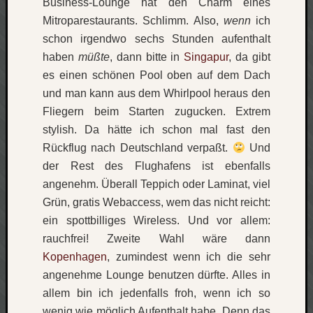
Business-Lounge hat den Charm eines
Verlus
Mitroparestaurants. Schlimm. Also,
wenn
ich
Die
schon irgendwo sechs Stunden aufenthalt
Brück
haben
müßte
, dann bitte in
Singapur
, da gibt
am
es einen schönen Pool oben auf dem Dach
Bach
und man kann aus dem Whirlpool heraus den
Fliegern beim Starten zugucken. Extrem
Neueste
stylish. Da hätte ich schon mal fast den
Kommen
Rückflug nach Deutschland verpaßt.
Und
Minijo
der Rest des Flughafens ist ebenfalls
zu
angenehm. Überall Teppich oder Laminat, viel
Gleitze
Grün, gratis Webaccess, wem das nicht reicht:
Carsti
ein spottbilliges Wireless. Und vor allem:
zu
rauchfrei! Zweite Wahl wäre dann
Laß
Kopenhagen
, zumindest wenn ich die sehr
mich
zählen
angenehme Lounge benutzen dürfte. Alles in
wie…
allem bin ich jedenfalls froh, wenn ich so
Carste
wenig wie möglich Aufenthalt habe. Denn das