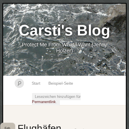
Carsti's Blog
Protect Me From What I Want (Jenny
Holzer)
Start
Beispiel-Seite
Lesezeichen hinzufügen für
Permanentlink
.
Flughäfen
Feb.