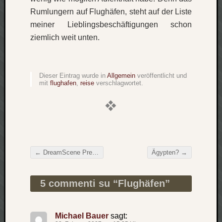
zu
Rumlungern auf Flughäfen, steht auf der Liste
Laß
meiner Lieblingsbeschäftigungen schon
mich
zählen
ziemlich weit unten.
wie…
Carsti
zu
Dieser Eintrag wurde in
Allgemein
veröffentlicht und
blog
mit
flughafen
,
reise
verschlagwortet.
-
move
Rolle
zu
blog
-
←
DreamScene Preview
Ägypten?
→
move
Beitragsnavigation
5 commenti su “
Flughäfen
”
Schlagwö
Ägypten
Michael Bauer
sagt:
Überwa