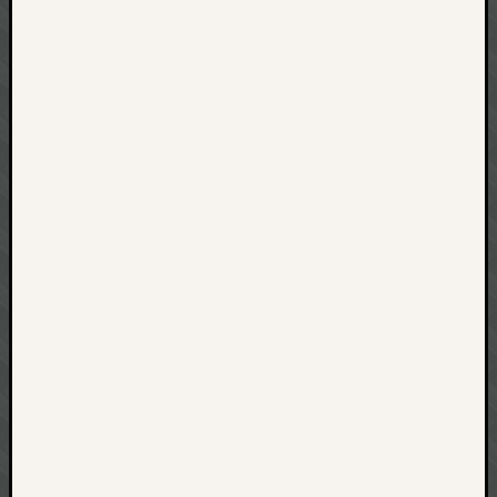
net
pda
politik
rauchen
reise
rostock
seattle
software
tauche
terror
tv
urlau
usability
usergroup
video
vista
visualstudio
wandern.
weihnacht