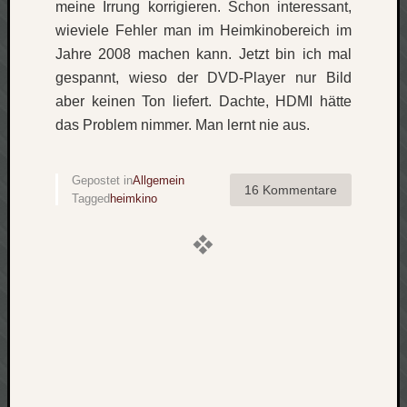
meine Irrung korrigieren. Schon interessant,
Verlus
wieviele Fehler man im Heimkinobereich im
Die
Jahre 2008 machen kann. Jetzt bin ich mal
Brück
gespannt, wieso der DVD-Player nur Bild
am
Bach
aber keinen Ton liefert. Dachte, HDMI hätte
das Problem nimmer. Man lernt nie aus.
Neueste
Kommen
Gepostet in
Allgemein
16 Kommentare
Tagged
heimkino
Minijo
zu
Gleitze
Carsti
zu
Laß
mich
zählen
wie…
Carste