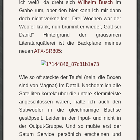
Ich weiß, da dreht sich
Wilhelm Busch
im
Grabe rum, aber den hier kann ich mir dann
Social
doch nicht verkneifen: „Drei Wochen war der
Woofer krank, nun brummt er wieder, Gott sei
Dank!“ Hintergrund der grausamen
Literaturquälerei ist die Backplane meines
neuen
ATX-SR805
:
Neueste
Beiträge
O
Wie so oft steckte der Teufel (nein, die Boxen
tempor
o
sind von Magnat) im Detail. Nachdem ich alle
mores!
Satelliten korrekt über die untere Klemmleiste
Laß
angeschlossen waren, hatte ich auch den
mich
Subwoofer in die gleichnamige Buchse
zählen
gestöpselt. Leider in der Input- und nicht in
wie…
blog
der Output-Gruppe. Und so mußte erst der
-
Saturn Service persönlich erscheinen und
move