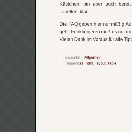
Kästchen, bin aber auch bereit
Tabellen, klar.
Die FAQ geben hier nur mäßig Ausk
geht. Funktionieren muß es nur im 
Vielen Dank im Voraus für alle Ti
Gepostet in
Allgemein
Tagged
css
,
html
,
layout
,
table