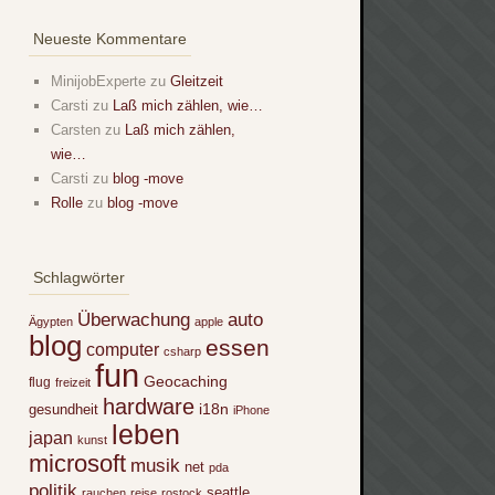
Neueste Kommentare
MinijobExperte
zu
Gleitzeit
Carsti
zu
Laß mich zählen, wie…
Carsten
zu
Laß mich zählen,
wie…
Carsti
zu
blog -move
Rolle
zu
blog -move
Schlagwörter
Überwachung
auto
Ägypten
apple
blog
essen
computer
csharp
fun
Geocaching
flug
freizeit
hardware
i18n
gesundheit
iPhone
leben
japan
kunst
microsoft
musik
net
pda
politik
seattle
rauchen
reise
rostock