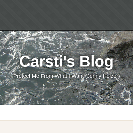
Carsti's Blog
Protect Me From What I Want (Jenny Holzer)