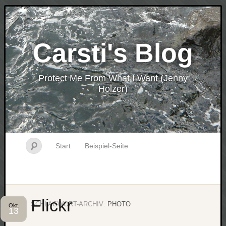
Carsti's Blog
Protect Me From What I Want (Jenny
Holzer)
Start
Beispiel-Seite
Flickr
SCHLAGWORT-ARCHIV:
PHOTO
Okt.
13