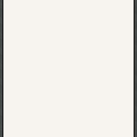
net
pda
politik
rauchen
reise
rostock
seattle
software
tauche
terror
tv
urlau
usability
usergroup
video
vista
visualstudio
wandern.
weihnacht