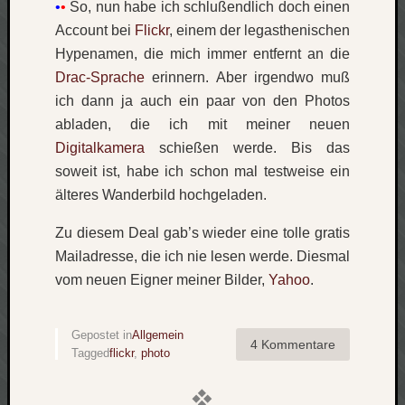
•
•
So, nun habe ich schlußendlich doch einen
Account bei
Flickr
, einem der legasthenischen
Social
Hypenamen, die mich immer entfernt an die
Drac-Sprache
erinnern. Aber irgendwo muß
ich dann ja auch ein paar von den Photos
abladen, die ich mit meiner neuen
Digitalkamera
schießen werde. Bis das
Neueste
Beiträge
soweit ist, habe ich schon mal testweise ein
älteres Wanderbild hochgeladen.
O
tempor
Zu diesem Deal gab’s wieder eine tolle gratis
o
Mailadresse, die ich nie lesen werde. Diesmal
mores!
vom neuen Eigner meiner Bilder,
Yahoo
.
Laß
mich
zählen
Gepostet in
Allgemein
wie…
4 Kommentare
Tagged
flickr
,
photo
blog
-
move