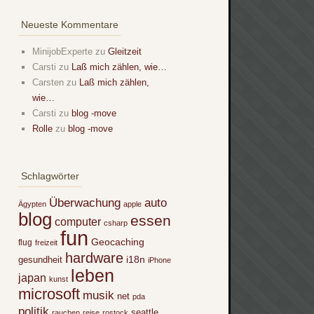
Neueste Kommentare
MinijobExperte
zu
Gleitzeit
Carsti
zu
Laß mich zählen, wie…
Carsten
zu
Laß mich zählen,
wie…
Carsti
zu
blog -move
Rolle
zu
blog -move
Schlagwörter
Überwachung
auto
Ägypten
apple
blog
essen
computer
csharp
fun
Geocaching
flug
freizeit
hardware
i18n
gesundheit
iPhone
leben
japan
kunst
microsoft
musik
net
pda
politik
seattle
rauchen
reise
rostock