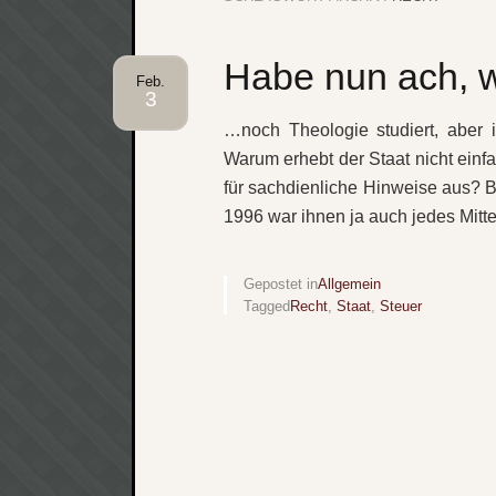
Habe nun ach, w
Feb.
3
…noch Theologie studiert, aber i
Warum erhebt der Staat nicht einf
für sachdienliche Hinweise aus? B
1996 war ihnen ja auch jedes Mittel
Gepostet in
Allgemein
Tagged
Recht
,
Staat
,
Steuer