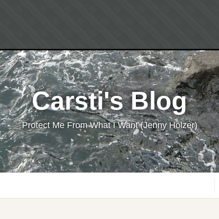
Carsti's Blog
Protect Me From What I Want (Jenny Holzer)