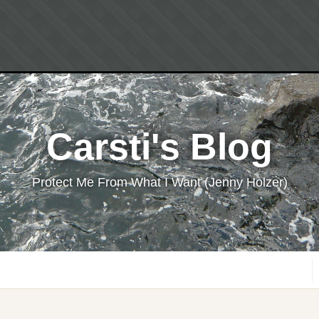
Carsti's Blog
Protect Me From What I Want (Jenny Holzer)