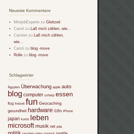
Neueste Kommentare
MinijobExperte
zu
Gleitzeit
Carsti
zu
Laß mich zählen, wie…
Carsten
zu
Laß mich zählen,
wie…
Carsti
zu
blog -move
Rolle
zu
blog -move
Schlagwörter
Überwachung
auto
Ägypten
apple
blog
essen
computer
csharp
fun
Geocaching
flug
freizeit
hardware
i18n
gesundheit
iPhone
leben
japan
kunst
microsoft
musik
net
pda
politik
seattle
rauchen
reise
rostock