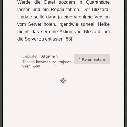
Werde die Datei trozdem in Quarantäne
Verlus
lassen und ein Repair fahren. Der Blizzard-
Die
Update sollte dann ja eine virenfreie Version
Brück
vom Server holen. Irgendwie surreal. Heike
am
Bach
meint, das sei eine Aktion von Blizzard, um
die Server zu entlasten. 88|
Neueste
Kommen
Gepostet in
Allgemein
4 Kommentare
Tagged
Überwachung
,
trojaner
,
viren
,
wow
Minijo
zu
Gleitze
Carsti
zu
Laß
mich
zählen
wie…
Carste