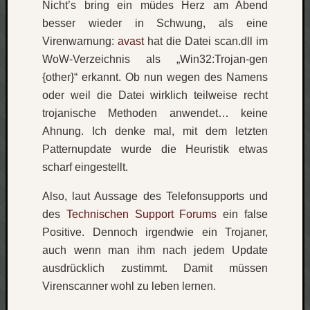
Nicht’s bring ein müdes Herz am Abend
besser wieder in Schwung, als eine
Social
Virenwarnung:
avast
hat die Datei scan.dll im
WoW-Verzeichnis als „Win32:Trojan-gen
{other}“ erkannt. Ob nun wegen des Namens
oder weil die Datei wirklich teilweise recht
trojanische Methoden anwendet… keine
Neueste
Beiträge
Ahnung. Ich denke mal, mit dem letzten
Patternupdate wurde die Heuristik etwas
O
scharf eingestellt.
tempor
o
Also, laut Aussage des Telefonsupports und
mores!
des
Technischen Support Forums
ein false
Laß
Positive. Dennoch irgendwie ein Trojaner,
mich
zählen
auch wenn man ihm nach jedem Update
wie…
ausdrücklich zustimmt. Damit müssen
blog
Virenscanner wohl zu leben lernen.
-
move