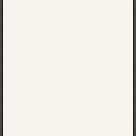
net
pda
politik
rauchen
reise
rostock
seattle
software
tauche
terror
tv
urlau
usability
usergroup
video
vista
visualstudio
wandern.
weihnacht