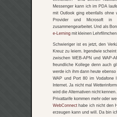
Messenger kann ich im PDA laufe
mit Outlook ging ebenfalls ohne w
Provider und Microsoft in 
zusammengearbeitet. Und als Bon
e-Lerning
mit kleinen Lehrfilmchen 
Schwieriger ist es jetzt, den Ver
Kreuz zu leiern. Irgendwie scheint
zwischen WEB-APN und WAP-APN n
freundliche Kollege denn auch g
werde ich ihm dann heute ebenso f
WAP und Port 80 im Vodafone li
Internet. Ja nicht mal Wetterinform
wird die Alternativen nicht kenne
Privattarife kommen mehr oder wen
WebConnect
habe ich nicht den H
erzeugen kann und will. Da bin ic