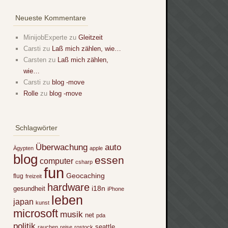
Neueste Kommentare
MinijobExperte
zu
Gleitzeit
Carsti
zu
Laß mich zählen, wie…
Carsten
zu
Laß mich zählen,
wie…
Carsti
zu
blog -move
Rolle
zu
blog -move
Schlagwörter
Überwachung
auto
Ägypten
apple
blog
essen
computer
csharp
fun
Geocaching
flug
freizeit
hardware
i18n
gesundheit
iPhone
leben
japan
kunst
microsoft
musik
net
pda
politik
seattle
rauchen
reise
rostock