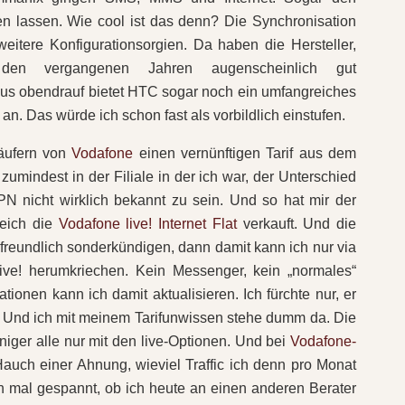
n lassen. Wie cool ist das denn? Die Synchronisation
eitere Konfigurationsorgien. Da haben die Hersteller,
den vergangenen Jahren augenscheinlich gut
us obendrauf bietet HTC sogar noch ein umfangreiches
an. Das würde ich schon fast als vorbildlich einstufen.
käufern von
Vodafone
einen vernünftigen Tarif aus dem
 zumindest in der Filiale in der ich war, der Unterschied
icht wirklich bekannt zu sein. Und so hat mir der
leich die
Vodafone live! Internet Flat
verkauft. Und die
reundlich sonderkündigen, dann damit kann ich nur via
ve! herumkriechen. Kein Messenger, kein „normales“
ationen kann ich damit aktualisieren. Ich fürchte nur, er
n. Und ich mit meinem Tarifunwissen stehe dumm da. Die
iger alle nur mit den live-Optionen. Und bei
Vodafone-
auch einer Ahnung, wieviel Traffic ich denn pro Monat
h mal gespannt, ob ich heute an einen anderen Berater