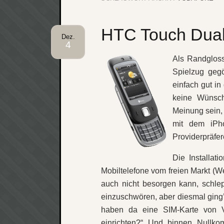
HTC Touch Dua
Dez.
4
Als Randgloss
Spielzug geg
einfach gut in
keine Wünsch
Meinung sein,
mit dem iPh
Providerpräfe
Die Installat
Mobiltelefone vom freien Markt (
auch nicht besorgen kann, schle
einzuschwören, aber diesmal ging’s
haben da eine SIM-Karte von V
einrichten?“ Und binnen Nullk