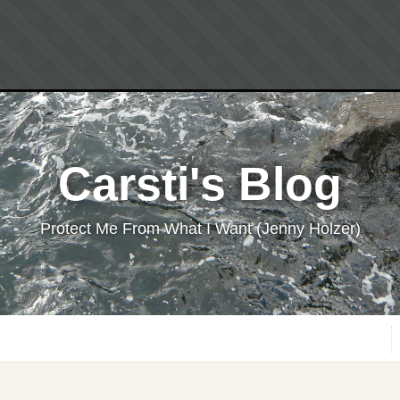
Carsti's Blog
Protect Me From What I Want (Jenny Holzer)