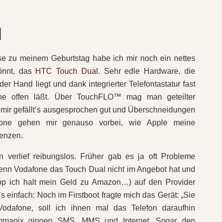
l
e zu meinem Geburtstag habe ich mir noch ein nettes
önnt, das
HTC Touch Dual
. Sehr edle Hardware, die
 der Hand liegt und dank integrierter Telefontastatur fast
e offen läßt. Über TouchFLO™ mag man geteilter
 mir gefällt’s ausgesprochen gut und Überschneidungen
one gehen mir genauso vorbei, wie Apple meine
renzen.
ion verlief reibungslos. Früher gab es ja oft Probleme
Wenn Vodafone das Touch Dual nicht im Angebot hat und
pp ich halt mein Geld zu Amazon…) auf den Provider
 einfach: Noch im Firstboot fragte mich das Gerät: „Sie
odafone, soll ich ihnen mal das Telefon daraufhin
ommanix gingen SMS, MMS und Internet. Sogar den