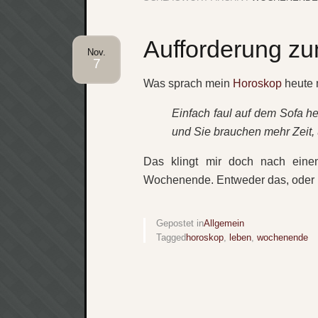
Aufforderung z
Nov.
7
Was sprach mein
Horoskop
heute
Einfach faul auf dem Sofa h
und Sie brauchen mehr Zeit, 
Das klingt mir doch nach eine
Wochenende. Entweder das, oder B
Gepostet in
Allgemein
Tagged
horoskop
,
leben
,
wochenende