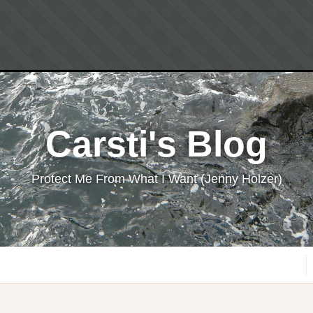
Carsti's Blog
Protect Me From What I Want (Jenny Holzer)