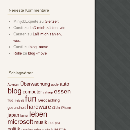
Neueste Kommentare
MinijobExperte
zu
Gleitzeit
Carsti
zu
Laß mich zählen, wie…
Carsten
zu
Laß mich zählen,
wie…
Carsti
zu
blog -move
Rolle
zu
blog -move
Schlagwörter
Überwachung
auto
Ägypten
apple
blog
essen
computer
csharp
fun
Geocaching
flug
freizeit
hardware
i18n
gesundheit
iPhone
leben
japan
kunst
microsoft
musik
net
pda
politik
seattle
rauchen
reise
rostock