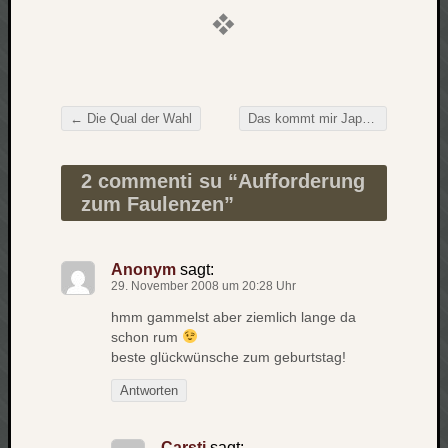
Verlus
Die
Brück
am
Bach
←
Die Qual der Wahl
Das kommt mir Japanisch vor…
Beitragsnavigation
Neueste
2 commenti su “
Aufforderung
Kommen
zum Faulenzen
”
Minijo
zu
Anonym
sagt:
Gleitze
29. November 2008 um 20:28 Uhr
Carsti
hmm gammelst aber ziemlich lange da
zu
schon rum
Laß
beste glückwünsche zum geburtstag!
mich
zählen
Antworten
wie…
Carste
Carsti
sagt: