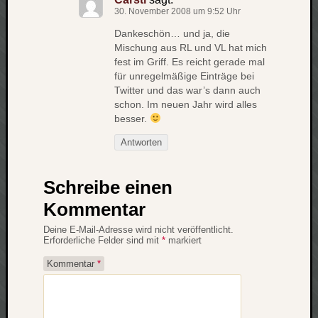
zu
30. November 2008 um 9:52 Uhr
Laß
Dankeschön… und ja, die
mich
Mischung aus RL und VL hat mich
zählen
fest im Griff. Es reicht gerade mal
wie…
für unregelmäßige Einträge bei
Carsti
Twitter und das war’s dann auch
zu
schon. Im neuen Jahr wird alles
blog
besser.
-
Antworten
move
Rolle
zu
Schreibe einen
blog
Kommentar
-
move
Deine E-Mail-Adresse wird nicht veröffentlicht.
Erforderliche Felder sind mit
*
markiert
Kommentar
*
Schlagwö
Ägypten
Überwa