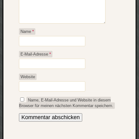
apple
auto
blog
compute
Name
*
csharp
essen
flug
E-Mail-Adresse
*
freizeit
fun
Geocachi
Website
gesundhei
hardw
i18n
Name, E-Mail-Adresse und Website in diesem
iPhone
Browser für meinen nächsten Kommentar speichern.
japan
kunst
lebe
micros
musik