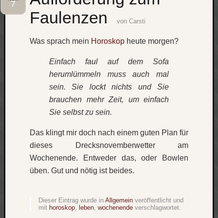
7
Faulenzen
Social
von
Carsti
Was sprach mein
Horoskop
heute morgen?
Einfach faul auf dem Sofa
herumlümmeln muss auch mal
Neueste
sein. Sie lockt nichts und Sie
Beiträge
brauchen mehr Zeit, um einfach
O
Sie selbst zu sein.
tempor
o
Das klingt mir doch nach einem guten Plan für
mores!
dieses Drecksnovemberwetter am
Laß
Wochenende. Entweder das, oder Bowlen
mich
üben. Gut und nötig ist beides.
zählen
wie…
blog
Dieser Eintrag wurde in
Allgemein
veröffentlicht und
-
mit
horoskop
,
leben
,
wochenende
verschlagwortet.
move