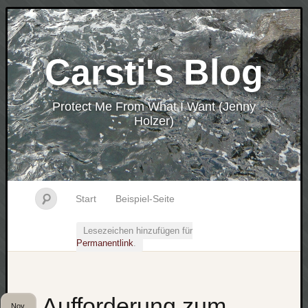
Carsti's Blog
Protect Me From What I Want (Jenny
Holzer)
Start
Beispiel-Seite
Lesezeichen hinzufügen für
Permanentlink
.
Aufforderung zum
Nov.