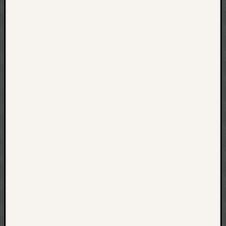
net
pda
politik
rauchen
reise
rostock
seattle
software
tauche
terror
tv
urlau
usability
usergroup
video
vista
visualstudio
wandern.
weihnacht