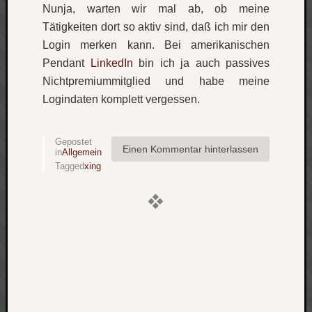
Nunja, warten wir mal ab, ob meine
Verlus
Tätigkeiten dort so aktiv sind, daß ich mir den
Die
Login merken kann. Bei amerikanischen
Brück
am
Pendant
LinkedIn
bin ich ja auch passives
Bach
Nichtpremiummitglied und habe meine
Logindaten komplett vergessen.
Neueste
Kommen
Gepostet
Einen Kommentar hinterlassen
in
Allgemein
Minijo
Tagged
xing
zu
Gleitze
Carsti
zu
Laß
mich
zählen
wie…
Carste