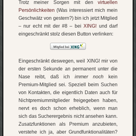
Trotz meiner Sorgen mit den
virtuellen
Persönlichkeiten
(Was interessiert mich mein
Social
Geschwätz von gestern?) bin ich jetzt Mitglied
– nur echt mit der #8 – bei
XING!
und darf
eingeschränkt stolz diesen Button verlinken:
Neueste
Beiträge
Eingeschränkt deswegen, weil XING! mir von
der ersten Sekunde an permanent unter die
O
tempor
Nase reibt, daß ich
immer noch
kein
o
Premium-Mitglied sei. Speziell beim Suchen
mores!
von Kontakten, die eigentlich Daten auch für
Laß
Nichtpremiummitglieder freigegeben haben,
mich
nervt es doch schon erheblich, wenn man
zählen
wie…
sich das Sucherergebnis nicht ansehen kann.
blog
Zusatzfunktionen als Premium anzubieten,
-
verstehe ich ja, aber Grundfunktionalitäten?
move