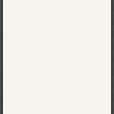
net
pda
politik
rauchen
reise
rostock
seattle
software
tauche
terror
tv
urlau
usability
usergroup
video
vista
visualstudio
wandern.
weihnacht