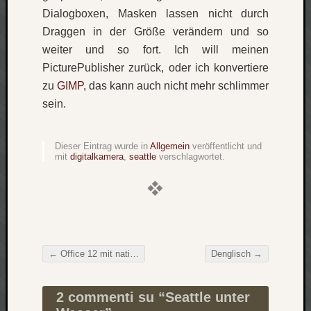
Dialogboxen, Masken lassen nicht durch
Verlus
Die
Draggen in der Größe verändern und so
Brück
weiter und so fort. Ich will meinen
am
PicturePublisher zurück, oder ich konvertiere
Bach
zu
GIMP
, das kann auch nicht mehr schlimmer
sein.
Neueste
Kommen
Dieser Eintrag wurde in
Allgemein
veröffentlicht und
mit
digitalkamera
,
seattle
verschlagwortet.
Minijo
zu
Gleitze
Carsti
zu
Laß
←
Office 12 mit nativem PDF-Support
Denglisch
→
mich
Beitragsnavigation
zählen
wie…
2 commenti su “
Seattle unter
Carste