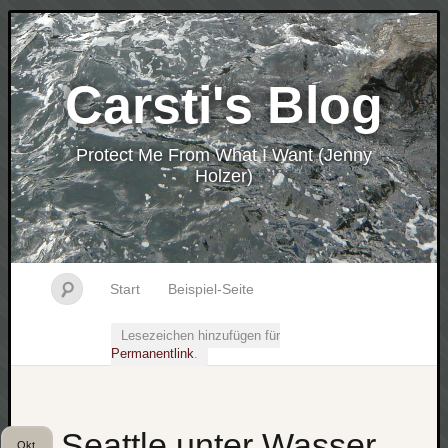
Carsti's Blog
Protect Me From What I Want (Jenny
Holzer)
Start
Beispiel-Seite
Lesezeichen hinzufügen für
Permanentlink
.
Seattle unter Wasser
Okt.