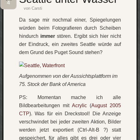
4
von
Carsti
Social
Da sage mir nochmal einer, Spiegelungen
würden beim Fotografieren durch Scheiben
hindurch
immer
stören. Ergibt sich hier nicht
der Eindruck, ein zweites Seattle würde auf
Neueste
dem Grund des Puget Sound stehen?
Beiträge
O
Aufgenommen von der Aussichtsplattform im
tempor
75. Stock der Bank of America
o
mores!
PS: Momentan mache ich alle
Laß
mich
Bildbearbeitungen mit
Acrylic
(
August 2005
zählen
CTP
). Was für ein Dreckstool! Die Anzeige
wie…
verschwindet bei jeder zweiten Aktion, Bilder
blog
werden jetzt exportiert (Ctrl-Alt-B ?) statt
-
gespeichert, für alles gibt es drei oder vier
move