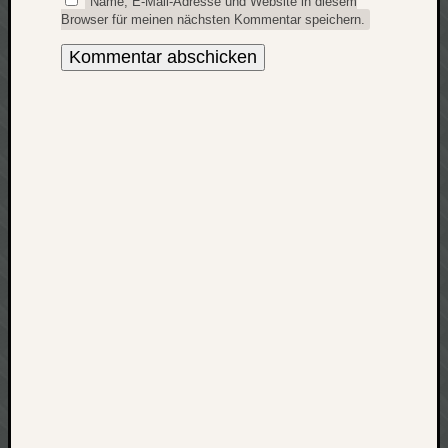
Name, E-Mail-Adresse und Website in diesem
Browser für meinen nächsten Kommentar speichern.
net
pda
politik
rauchen
reise
rostock
seattle
software
tauche
terror
tv
urlau
usability
usergroup
video
vista
visualstudio
wandern.
weihnacht