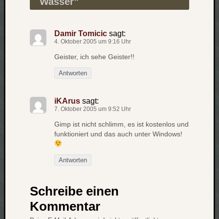
Wasser
”
zu
Laß
mich
Damir Tomicic
sagt:
zählen
4. Oktober 2005 um 9:16 Uhr
wie…
Geister, ich sehe Geister!!
Carsti
zu
Antworten
blog
-
iKArus
sagt:
move
7. Oktober 2005 um 9:52 Uhr
Rolle
zu
Gimp ist nicht schlimm, es ist kostenlos und
blog
funktioniert und das auch unter Windows!
-
move
Antworten
Schreibe einen
Schlagwö
Kommentar
Ägypten
Überwa