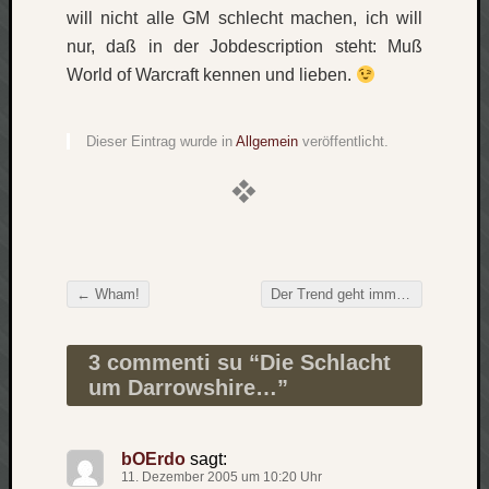
will nicht alle GM schlecht machen, ich will
apple
auto
nur, daß in der Jobdescription steht: Muß
blog
World of Warcraft kennen und lieben.
compute
csharp
Dieser Eintrag wurde in
Allgemein
veröffentlicht.
essen
flug
freizeit
fun
Geocachi
gesundhei
←
Wham!
Der Trend geht immer mehr zum Drittblog!
hardw
Beitragsnavigation
i18n
3 commenti su “
Die Schlacht
iPhone
japan
um Darrowshire…
”
kunst
lebe
micros
bOErdo
sagt:
11. Dezember 2005 um 10:20 Uhr
musik