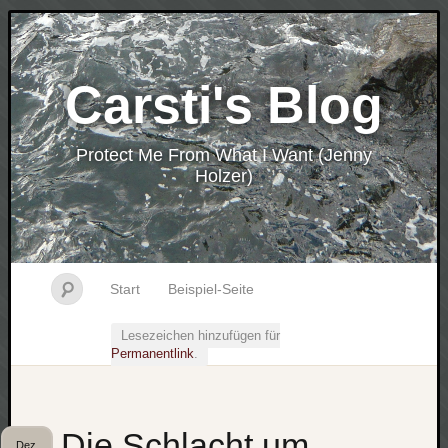
Carsti's Blog
Protect Me From What I Want (Jenny
Holzer)
Start
Beispiel-Seite
Lesezeichen hinzufügen für
Permanentlink
.
Die Schlacht um
Dez.