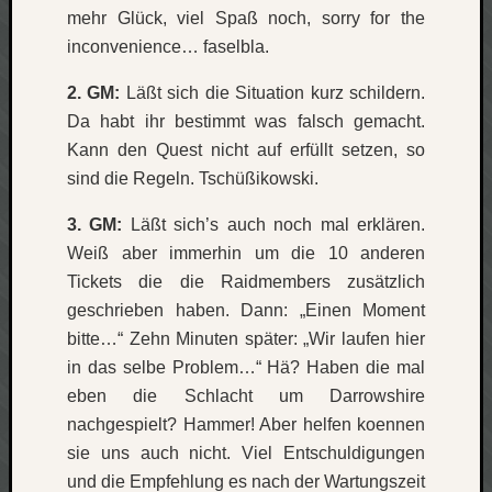
mehr Glück, viel Spaß noch, sorry for the
Verlus
inconvenience… faselbla.
Die
Brück
2. GM:
Läßt sich die Situation kurz schildern.
am
Bach
Da habt ihr bestimmt was falsch gemacht.
Kann den Quest nicht auf erfüllt setzen, so
sind die Regeln. Tschüßikowski.
Neueste
Kommen
3. GM:
Läßt sich’s auch noch mal erklären.
Weiß aber immerhin um die 10 anderen
Minijo
Tickets die die Raidmembers zusätzlich
zu
Gleitze
geschrieben haben. Dann: „Einen Moment
Carsti
bitte…“ Zehn Minuten später: „Wir laufen hier
zu
in das selbe Problem…“ Hä? Haben die mal
Laß
eben die Schlacht um Darrowshire
mich
nachgespielt? Hammer! Aber helfen koennen
zählen
sie uns auch nicht. Viel Entschuldigungen
wie…
Carste
und die Empfehlung es nach der Wartungszeit