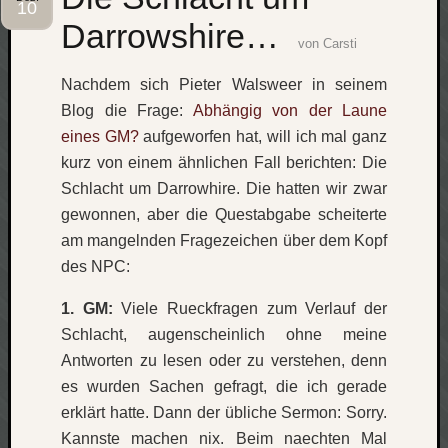
10
Darrowshire…
Social
von
Carsti
Nachdem sich Pieter Walsweer in seinem
Blog die Frage:
Abhängig von der Laune
eines GM?
aufgeworfen hat, will ich mal ganz
kurz von einem ähnlichen Fall berichten: Die
Neueste
Beiträge
Schlacht um Darrowhire. Die hatten wir zwar
gewonnen, aber die Questabgabe scheiterte
O
am mangelnden Fragezeichen über dem Kopf
tempor
des NPC:
o
mores!
1. GM:
Viele Rueckfragen zum Verlauf der
Laß
Schlacht, augenscheinlich ohne meine
mich
zählen
Antworten zu lesen oder zu verstehen, denn
wie…
es wurden Sachen gefragt, die ich gerade
blog
erklärt hatte. Dann der übliche Sermon: Sorry.
-
Kannste machen nix. Beim naechten Mal
move