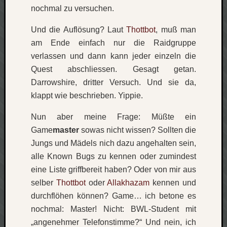
zu
nochmal zu versuchen.
Laß
mich
Und die Auflösung? Laut
Thottbot
, muß man
zählen
am Ende einfach nur die Raidgruppe
wie…
verlassen und dann kann jeder einzeln die
Carsti
Quest abschliessen. Gesagt getan.
zu
Darrowshire, dritter Versuch. Und sie da,
blog
-
klappt wie beschrieben. Yippie.
move
Rolle
Nun aber meine Frage: Müßte ein
zu
Game
master
sowas nicht wissen? Sollten die
blog
Jungs und Mädels nich dazu angehalten sein,
-
alle Known Bugs zu kennen oder zumindest
move
eine Liste griffbereit haben? Oder von mir aus
selber
Thottbot
oder
Allakhazam
kennen und
Schlagwö
durchflöhen können? Game… ich betone es
nochmal: Master! Nicht: BWL-Student mit
Ägypten
„angenehmer Telefonstimme?“ Und nein, ich
Überwa