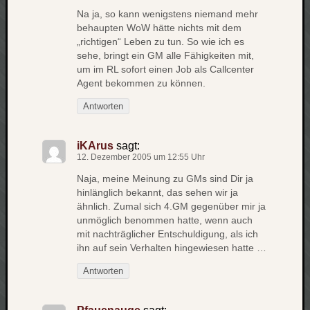
Na ja, so kann wenigstens niemand mehr
net
behaupten WoW hätte nichts mit dem
pda
„richtigen“ Leben zu tun. So wie ich es
politik
sehe, bringt ein GM alle Fähigkeiten mit,
rauchen
um im RL sofort einen Job als Callcenter
reise
Agent bekommen zu können.
rostock
Antworten
seattle
software
tauche
iKArus
sagt:
terror
12. Dezember 2005 um 12:55 Uhr
tv
Naja, meine Meinung zu GMs sind Dir ja
urlau
hinlänglich bekannt, das sehen wir ja
usability
ähnlich. Zumal sich 4.GM gegenüber mir ja
usergroup
unmöglich benommen hatte, wenn auch
mit nachträglicher Entschuldigung, als ich
video
ihn auf sein Verhalten hingewiesen hatte …
vista
visualstudio
Antworten
wandern.
weihnacht