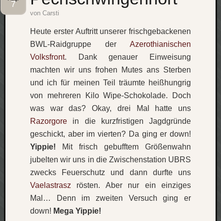
7
von
Carsti
Social
Heute erster Auftritt unserer frischgebackenen
BWL-Raidgruppe der
Azerothianischen
Volksfront
. Dank genauer Einweisung
machten wir uns frohen Mutes ans Sterben
Neueste
und ich für meinen Teil träumte heißhungrig
Beiträge
von mehreren Kilo Wipe-Schokolade. Doch
was war das? Okay, drei Mal hatte uns
O
Razorgore
in die kurzfristigen Jagdgründe
tempor
o
geschickt, aber im vierten? Da ging er down!
mores!
Yippie!
Mit frisch gebufftem Größenwahn
Laß
jubelten wir uns in die Zwischenstation UBRS
mich
zwecks Feuerschutz und dann durfte uns
zählen
Vaelastrasz
rösten. Aber nur ein einziges
wie…
Mal…
Denn im zweiten Versuch ging er
blog
-
down!
Mega Yippie!
move