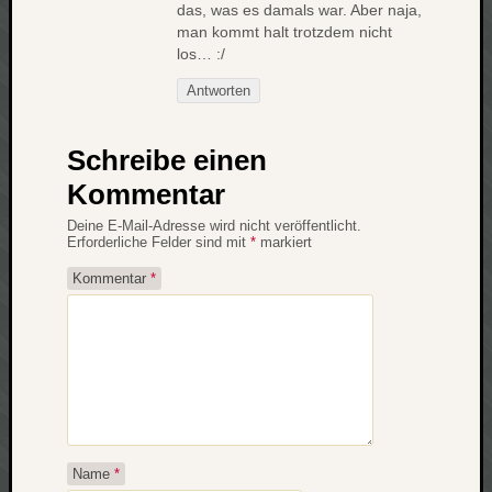
das, was es damals war. Aber naja,
net
man kommt halt trotzdem nicht
pda
los… :/
politik
Antworten
rauchen
reise
rostock
Schreibe einen
seattle
Kommentar
software
tauche
Deine E-Mail-Adresse wird nicht veröffentlicht.
Erforderliche Felder sind mit
*
markiert
terror
tv
Kommentar
*
urlau
usability
usergroup
video
vista
visualstudio
wandern.
weihnacht
Name
*