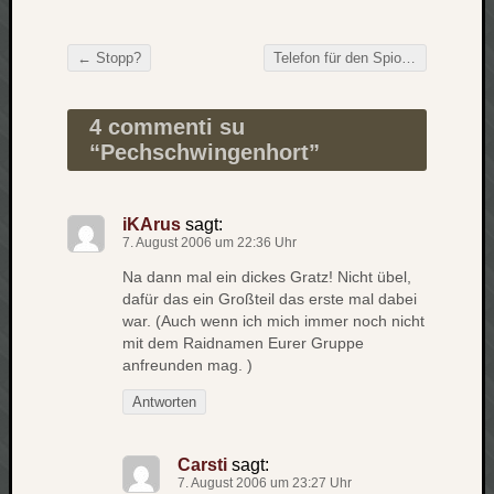
zu
Laß
mich
←
Stopp?
Telefon für den Spion!
→
Beitragsnavigation
zählen
wie…
4 commenti su
Carsti
“
Pechschwingenhort
”
zu
blog
-
iKArus
sagt:
move
7. August 2006 um 22:36 Uhr
Rolle
zu
Na dann mal ein dickes Gratz! Nicht übel,
dafür das ein Großteil das erste mal dabei
blog
war. (Auch wenn ich mich immer noch nicht
-
mit dem Raidnamen Eurer Gruppe
move
anfreunden mag. )
Antworten
Schlagwö
Carsti
sagt:
Ägypten
7. August 2006 um 23:27 Uhr
Überwa