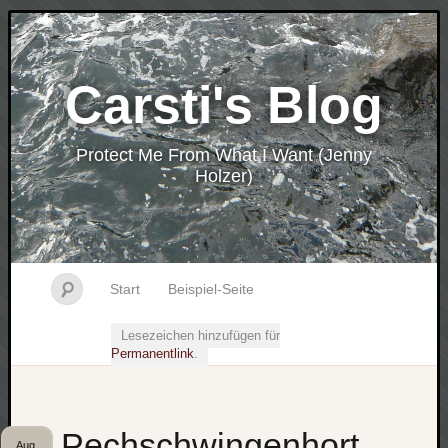
Carsti's Blog
Protect Me From What I Want (Jenny
Holzer)
Start
Beispiel-Seite
Lesezeichen hinzufügen für
Permanentlink
.
Pechschwingenhort
Aug.