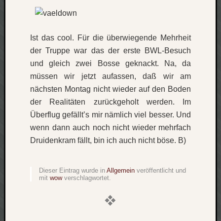
Verlus
Die
Brück
Ist das cool. Für die überwiegende Mehrheit
am
der Truppe war das der erste BWL-Besuch
Bach
und gleich zwei Bosse geknackt. Na, da
müssen wir jetzt aufassen, daß wir am
Neueste
nächsten Montag nicht wieder auf den Boden
Kommen
der Realitäten zurückgeholt werden. Im
Überflug gefällt’s mir nämlich viel besser. Und
Minijo
wenn dann auch noch nicht wieder mehrfach
zu
Gleitze
Druidenkram fällt, bin ich auch nicht böse. B)
Carsti
zu
Dieser Eintrag wurde in
Allgemein
veröffentlicht und
Laß
mit
wow
verschlagwortet.
mich
zählen
wie…
Carste