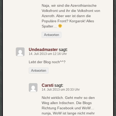
Naja, wir sind die Azerothianische
apple
auto
Volksfront und ihr die Volksfront von
blog
Azeroth. Aber wer ist dann die
Populäre Front? Korgarok! Alles
compute
Spalter…
csharp
essen
Antworten
flug
freizeit
Undeadmaster
sagt:
fun
14. Juli 2013 um 12:16 Uhr
Geocachi
Lebt der Blog noch^^?
gesundhei
Antworten
hardw
i18n
Carsti
sagt:
iPhone
14. Juli 2013 um 20:33 Uhr
japan
kunst
Nicht wirklich. Geht mehr so den
lebe
Weg allen Irdischen. Die Blogs
Richtung Facebook und WoW…
micros
nunja, WoW ist lange nicht mehr
musik