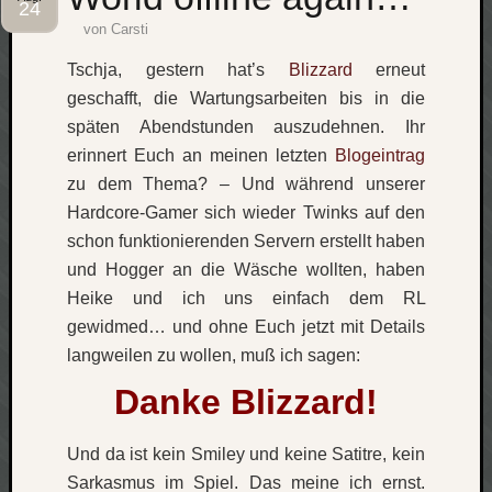
24
von
Carsti
Social
Tschja, gestern hat’s
Blizzard
erneut
geschafft, die Wartungsarbeiten bis in die
späten Abendstunden auszudehnen. Ihr
erinnert Euch an meinen letzten
Blogeintrag
Neueste
zu dem Thema? – Und während unserer
Beiträge
Hardcore-Gamer sich wieder Twinks auf den
schon funktionierenden Servern erstellt haben
O
und Hogger an die Wäsche wollten, haben
tempor
o
Heike und ich uns einfach dem
RL
mores!
gewidmed… und ohne Euch jetzt mit Details
Laß
langweilen zu wollen, muß ich sagen:
mich
Danke Blizzard!
zählen
wie…
blog
Und da ist kein Smiley und keine Satitre, kein
-
Sarkasmus im Spiel. Das meine ich ernst.
move