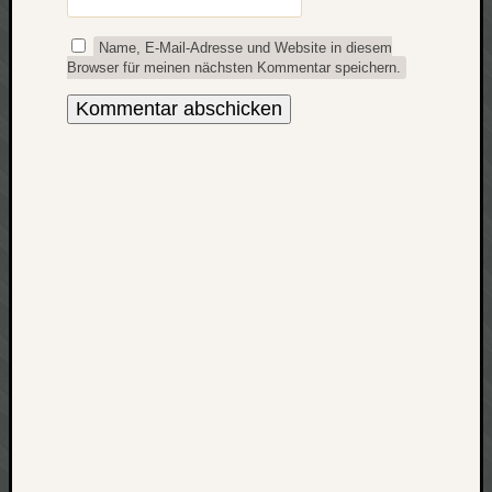
net
Name, E-Mail-Adresse und Website in diesem
pda
Browser für meinen nächsten Kommentar speichern.
politik
rauchen
reise
rostock
seattle
software
tauche
terror
tv
urlau
usability
usergroup
video
vista
visualstudio
wandern.
weihnacht