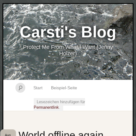
Carsti's Blog
Protect Me From What I Want (Jenny
Holzer)
Start
Beispiel-Seite
Lesezeichen hinzufügen für
Permanentlink
.
World offline again…
Aug.