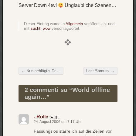
Server Down 4tw!
Unglaubliche Szenen…
Verlus
Die
Brück
Dieser Eintrag wurde in
Allgemein
veröffentlicht und
am
mit
sucht
,
wow
verschlagwortet.
Bach
Neueste
Kommen
←
Nun schlägt’s Dreizehn!
Last Samurai
→
Minijo
Beitragsnavigation
zu
Gleitze
2 commenti su “
World offline
Carsti
again…
”
zu
Laß
mich
-,Rolle
sagt:
zählen
24. August 2006 um 7:17 Uhr
wie…
Fassungslos starre ich auf die Zeilen vor
Carste