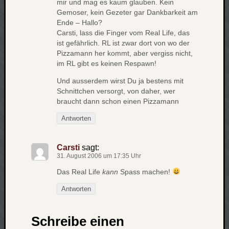
mir und mag es kaum glauben. Kein
zu
Gemoser, kein Gezeter gar Dankbarkeit am
Laß
Ende – Hallo?
mich
Carsti, lass die Finger vom Real Life, das
zählen
ist gefährlich. RL ist zwar dort von wo der
wie…
Pizzamann her kommt, aber vergiss nicht,
Carsti
im RL gibt es keinen Respawn!
zu
Und ausserdem wirst Du ja bestens mit
blog
Schnittchen versorgt, von daher, wer
-
braucht dann schon einen Pizzamann
move
Rolle
Antworten
zu
blog
Carsti
sagt:
-
31. August 2006 um 17:35 Uhr
move
Das Real Life
kann
Spass machen!
Antworten
Schlagwö
Ägypten
Schreibe einen
Überwa