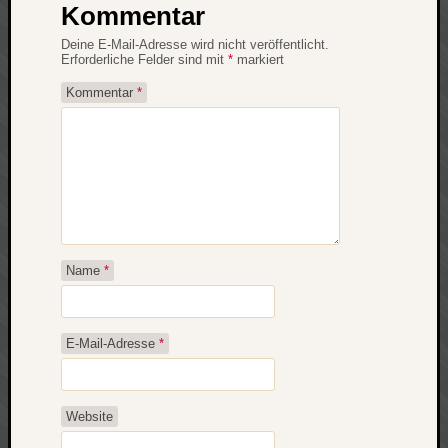
Kommentar
apple
auto
Deine E-Mail-Adresse wird nicht veröffentlicht.
blog
Erforderliche Felder sind mit
*
markiert
compute
Kommentar
*
csharp
essen
flug
freizeit
fun
Geocachi
gesundhei
Name
*
hardw
i18n
iPhone
E-Mail-Adresse
*
japan
kunst
lebe
Website
micros
musik