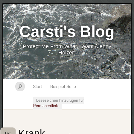
Carsti's Blog
Protect Me From What I Want (Jenny
Holzer)
Start
Beispiel-Seite
Lesezeichen hinzufügen für
Permanentlink
.
Krank…
Okt.