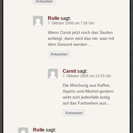
Antworten
apple
auto
blog
Rolle
sagt:
7. Oktober 2006 um 7:56 Uhr
compute
Wenn Carsti jetzt noch das Saufen
csharp
anfängt, dann wird das nie ‚was mit
essen
dem Gesund werden …
flug
Antworten
freizeit
fun
Geocachi
Carsti
sagt:
7. Oktober 2006 um 13:25 Uhr
gesundhei
hardw
Die Mischung aus Kaffee,
i18n
Aspirin und Alkohol gestern
wirkt sich jedenfalls lustig
iPhone
auf das Farbsehen aus…
japan
kunst
Antworten
lebe
micros
Rolle
sagt:
musik