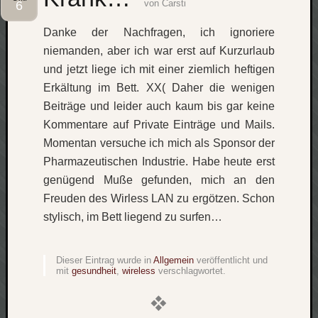
von
Carsti
6
Social
Danke der Nachfragen, ich ignoriere
niemanden, aber ich war erst auf Kurzurlaub
und jetzt liege ich mit einer ziemlich heftigen
Erkältung im Bett. XX( Daher die wenigen
Beiträge und leider auch kaum bis gar keine
Neueste
Kommentare auf Private Einträge und Mails.
Beiträge
Momentan versuche ich mich als Sponsor der
O
Pharmazeutischen Industrie. Habe heute erst
tempor
genügend Muße gefunden, mich an den
o
Freuden des Wirless LAN zu ergötzen. Schon
mores!
stylisch, im Bett liegend zu surfen…
Laß
mich
zählen
Dieser Eintrag wurde in
Allgemein
veröffentlicht und
wie…
mit
gesundheit
,
wireless
verschlagwortet.
blog
-
move