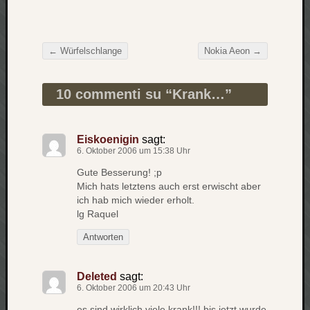
Verlus
Die
Brück
←
Würfelschlange
Nokia Aeon
→
am
Beitragsnavigation
Bach
10 commenti su “
Krank…
”
Neueste
Kommen
Eiskoenigin
sagt:
6. Oktober 2006 um 15:38 Uhr
Minijo
Gute Besserung! ;p
zu
Mich hats letztens auch erst erwischt aber
Gleitze
ich hab mich wieder erholt.
Carsti
lg Raquel
zu
Antworten
Laß
mich
zählen
Deleted
sagt:
wie…
6. Oktober 2006 um 20:43 Uhr
Carste
es sind wirklich viele krank!!! bis jetzt wurde