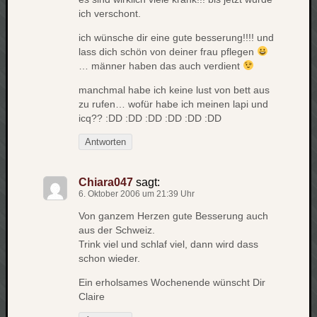
zu
ich verschont.
Laß
mich
ich wünsche dir eine gute besserung!!!! und
lass dich schön von deiner frau pflegen
zählen
… männer haben das auch verdient
wie…
Carsti
manchmal habe ich keine lust von bett aus
zu
zu rufen… wofür habe ich meinen lapi und
blog
icq?? :DD :DD :DD :DD :DD :DD
-
Antworten
move
Rolle
zu
Chiara047
sagt:
blog
6. Oktober 2006 um 21:39 Uhr
-
Von ganzem Herzen gute Besserung auch
move
aus der Schweiz.
Trink viel und schlaf viel, dann wird dass
schon wieder.
Schlagwö
Ein erholsames Wochenende wünscht Dir
Claire
Ägypten
Überwa