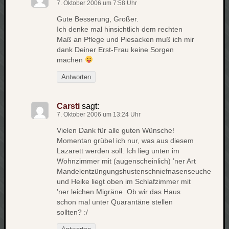
7. Oktober 2006 um 7:58 Uhr
net
Gute Besserung, Großer.
pda
Ich denke mal hinsichtlich dem rechten
politik
Maß an Pflege und Piesacken muß ich mir
rauchen
dank Deiner Erst-Frau keine Sorgen
reise
machen
rostock
Antworten
seattle
software
tauche
Carsti
sagt:
terror
7. Oktober 2006 um 13:24 Uhr
tv
Vielen Dank für alle guten Wünsche!
urlau
Momentan grübel ich nur, was aus diesem
usability
Lazarett werden soll. Ich lieg unten im
Wohnzimmer mit (augenscheinlich) ’ner Art
usergroup
Mandelentzüngungshustenschniefnasenseuche
video
und Heike liegt oben im Schlafzimmer mit
vista
’ner leichen Migräne. Ob wir das Haus
visualstudio
schon mal unter Quarantäne stellen
wandern.
sollten? :/
weihnacht