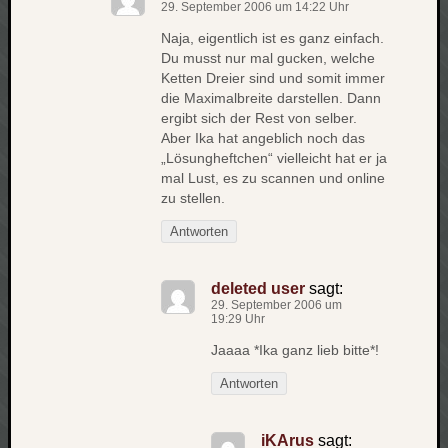
29. September 2006 um 14:22 Uhr
apple
Naja, eigentlich ist es ganz einfach.
auto
Du musst nur mal gucken, welche
blog
Ketten Dreier sind und somit immer
compute
die Maximalbreite darstellen. Dann
csharp
ergibt sich der Rest von selber.
essen
Aber Ika hat angeblich noch das
„Lösungheftchen“ vielleicht hat er ja
flug
mal Lust, es zu scannen und online
freizeit
fun
zu stellen.
Antworten
Geocachi
gesundhei
hardw
deleted user
sagt:
i18n
29. September 2006 um
19:29 Uhr
iPhone
japan
Jaaaa *Ika ganz lieb bitte*!
kunst
Antworten
lebe
micros
iKArus
sagt:
musik