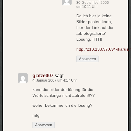
30. September 2006
net
um 10:11 Uhr
pda
Da ich hier ja keine
politik
Bilder posten kann,
rauchen
hier der Link auf die
reise
„abfotografierte“
Lösung. HTH!
rostock
seattle
http://213.133.97.69/~ikarus/
software
tauche
Antworten
terror
tv
glatze007
sagt:
urlau
4. Januar 2007 um 4:17 Uhr
usability
kann die bilder der lösung für die
usergroup
Würfelschlange nicht aufrufen!!??
video
vista
woher bekomme ich die lösung?
visualstudio
mfg
wandern.
Antworten
weihnacht