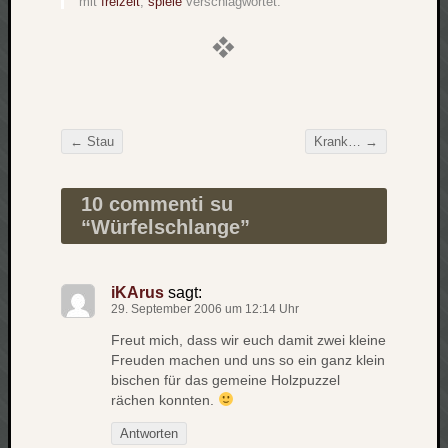
mit
freizeit
,
spiele
verschlagwortet.
Verlus
Die
Brück
am
Bach
←
Stau
Krank…
→
Beitragsnavigation
Neueste
Kommen
10 commenti su
“
Würfelschlange
”
Minijo
zu
Gleitze
iKArus
sagt:
Carsti
29. September 2006 um 12:14 Uhr
zu
Freut mich, dass wir euch damit zwei kleine
Laß
Freuden machen und uns so ein ganz klein
mich
bischen für das gemeine Holzpuzzel
zählen
rächen konnten.
wie…
Antworten
Carste