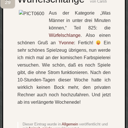
von
Carsti
29
Social
Aus der Kategorie „Was
Männer in unter drei Minuten
können,“ Teil 825: die
Würfelschlange
. Also einen
schönen Gruß an
Yvonne
: Fertich!
Ein
Neueste
sehr schönes Spielzeug übrigens, nun werde
Beiträge
ich mich mal an der komischen Farbspielerei
O
versuchen. Wie schön, daß es noch Spiele
tempor
gibt, die ohne Strom funktionieren. Nach den
o
10-Stunden-Tagen dieser Woche hatte ich
mores!
wirklich keinen Bock mehr, den privaten
Laß
Rechner auch noch hochzufahren. Und jetzt
mich
ab ins verlängerte Wochenede!
zählen
wie…
blog
-
Dieser Eintrag wurde in
Allgemein
veröffentlicht und
move