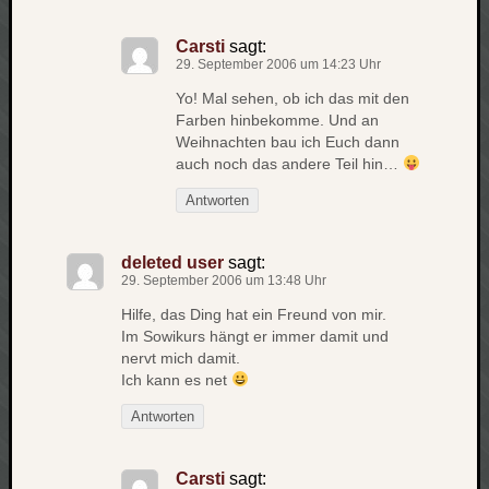
zu
Laß
Carsti
sagt:
mich
29. September 2006 um 14:23 Uhr
zählen
Yo! Mal sehen, ob ich das mit den
wie…
Farben hinbekomme. Und an
Carsti
Weihnachten bau ich Euch dann
zu
auch noch das andere Teil hin…
blog
Antworten
-
move
Rolle
deleted user
sagt:
zu
29. September 2006 um 13:48 Uhr
blog
Hilfe, das Ding hat ein Freund von mir.
-
Im Sowikurs hängt er immer damit und
move
nervt mich damit.
Ich kann es net
Antworten
Schlagwö
Ägypten
Carsti
sagt:
Überwa