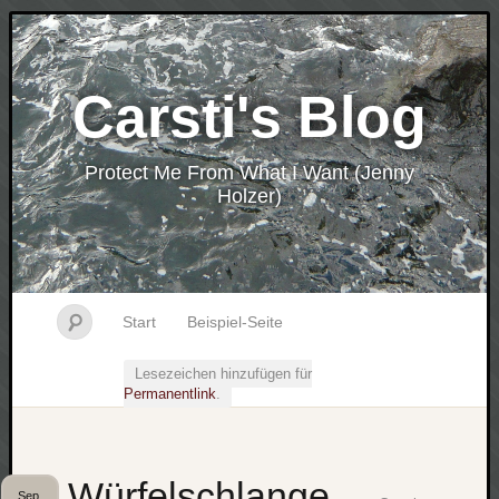
Carsti's Blog
Protect Me From What I Want (Jenny
Holzer)
Start
Beispiel-Seite
Lesezeichen hinzufügen für
Permanentlink
.
Würfelschlange
Sep.