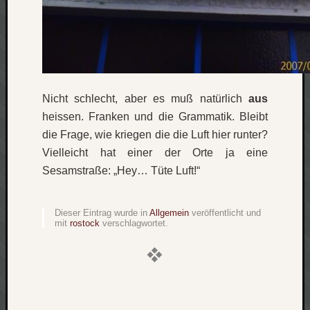
Verlus
Die
Brück
am
Bach
Nicht schlecht, aber es muß natürlich
aus
heissen. Franken und die Grammatik. Bleibt
Neueste
die Frage, wie kriegen die die Luft hier runter?
Kommen
Vielleicht hat einer der Orte ja eine
Minijo
Sesamstraße: „Hey… Tüte Luft!“
zu
Gleitze
Carsti
Dieser Eintrag wurde in
Allgemein
veröffentlicht und
mit
rostock
verschlagwortet.
zu
Laß
mich
zählen
wie…
Carste