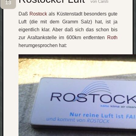
von
Carsti
13
Social
Daß
Rostock
als Küstenstadt besonders gute
Luft (die mit dem Gramm Salz) hat, ist ja
eigentlich klar. Aber daß sich das schon bis
zur Araltankstelle im 600km entfernten
Roth
herumgesprochen hat:
Neueste
Beiträge
O
tempor
o
mores!
Laß
mich
zählen
wie…
blog
-
move