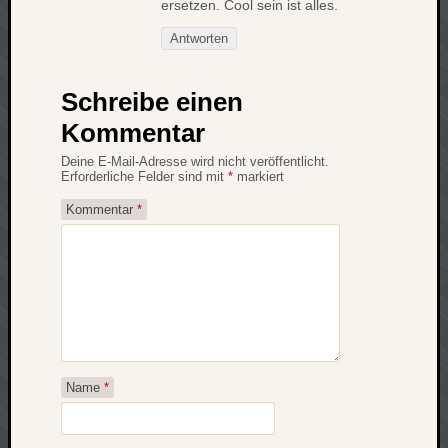
ersetzen. Cool sein ist alles.
net
Antworten
pda
politik
rauchen
Schreibe einen
reise
Kommentar
rostock
seattle
Deine E-Mail-Adresse wird nicht veröffentlicht.
Erforderliche Felder sind mit
*
markiert
software
tauche
Kommentar
*
terror
tv
urlau
usability
usergroup
video
vista
visualstudio
Name
*
wandern.
weihnacht