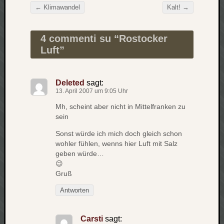
zu
←
Klimawandel
Kalt!
→
Beitragsnavigation
Laß
mich
4 commenti su “
Rostocker
zählen
wie…
Luft
”
Carsti
zu
blog
Deleted
sagt:
13. April 2007 um 9:05 Uhr
-
move
Mh, scheint aber nicht in Mittelfranken zu
Rolle
sein
zu
Sonst würde ich mich doch gleich schon
blog
wohler fühlen, wenns hier Luft mit Salz
-
geben würde…
move
😉
Gruß
Antworten
Schlagwö
Ägypten
Carsti
sagt:
Überwa