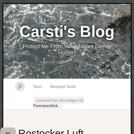
Carsti's Blog
Protect Me From What I Want (Jenny
Holzer)
Start
Beispiel-Seite
Lesezeichen hinzufügen für
Permanentlink
.
Rostocker Luft
Apr.