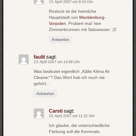
13. April 2007 um 9:24 Uhr
apple
Rostock ist die heimliche
auto
Hauptstadt von
Mecklenburg-
blog
Vorpolen
. Probiert mal ’nen
compute
Zimmerbrunnen mit Salzwasser. ;D
csharp
Antworten
essen
flug
freizeit
faulit
sagt:
fun
13. April 2007 um 14:08 Uhr
Geocachi
Was bedeutet eigenltich „Kälte Klima Air
Cleaner“? Das Wort hab ich noch nie
gesundhei
gehört…
hardw
i18n
Antworten
iPhone
japan
Carsti
sagt:
kunst
15. April 2007 um 11:32 Uhr
lebe
Ich glaube, die unterschiedliche
micros
Färbung soll die Kommata
musik