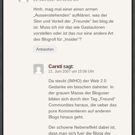
apple
Hmh, mag mal einer einen armen
auto
„Aussenstehenden“ aufklären, was der
blog
Sinn und Vorteil der „Freunde“ bei blog.de
ist. Muss ich mir das wie Gastautoren
compute
vorstellen oder ist das nur eine andere Art
csharp
des Blogroll für „Insider“?
essen
flug
Antworten
freizeit
fun
Carsti
sagt:
Geocachi
21. Juni 2007 um 15:06 Uhr
gesundhei
Da steckt (IMHO) der Web 2.0
hardw
Gedanke ein bisschen dahinter. In
i18n
der grauen Masse der Bloguser
bilden sich durch den Tag „Freund“
iPhone
Communities heraus, die ueber das
japan
pure Kommentieren auf anderen
kunst
Blogs hinaus geht.
lebe
micros
Der schoene Nebeneffekt dabei ist,
dass man sich fuer die Blogs der
musik