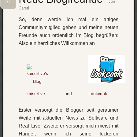
von
21
Carsti
Social
So, denn werde ich mal ein artiges
Communitymitglied geben und meine neuen
Freunde auch ordentlich im Blog begrüßen:
Also ein herzliches Willkommen an
Neueste
Beiträge
O
tempor
o
mores!
kaiserfive
und
Lookcook
Laß
mich
zählen
Erster versorgt die Blogger seit geraumer
wie…
Weile mit aktuellen News zu Software und
blog
Real Live. Zweiterer versorgt mich meist mit
-
Hunger, wenn ich seine leckeren
move