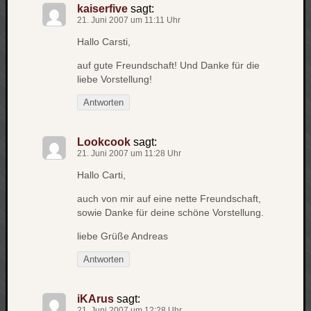
zu
kaiserfive
sagt:
21. Juni 2007 um 11:11 Uhr
Laß
mich
Hallo Carsti,
zählen
auf gute Freundschaft! Und Danke für die
wie…
liebe Vorstellung!
Carsti
zu
Antworten
blog
-
Lookcook
sagt:
move
21. Juni 2007 um 11:28 Uhr
Rolle
zu
Hallo Carti,
blog
auch von mir auf eine nette Freundschaft,
-
sowie Danke für deine schöne Vorstellung.
move
liebe Grüße Andreas
Antworten
Schlagwö
Ägypten
iKArus
sagt:
Überwa
21. Juni 2007 um 12:28 Uhr