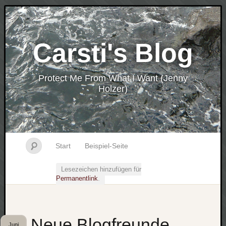
Carsti's Blog
Protect Me From What I Want (Jenny
Holzer)
Start
Beispiel-Seite
Lesezeichen hinzufügen für
Permanentlink
.
Neue Blogfreunde
Juni