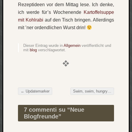
Rezeptideen vor dem Mittag lese. Ich denke,
Verlus
ich werde für’s Wochenende
Kartoffelsuppe
Die
Brück
mit Kohlrabi
auf den Tisch bringen. Allerdings
am
mit ’ner ordendlichen Wurst drin!
Bach
Dieser Eintrag wurde in
Allgemein
veröffentlicht und
mit
blog
verschlagwortet.
Neueste
Kommen
Minijo
zu
Gleitze
Carsti
←
Updatemarker
Swim, swim, hungry!
→
zu
Beitragsnavigation
Laß
mich
7 commenti su “
Neue
zählen
Blogfreunde
”
wie…
Carste