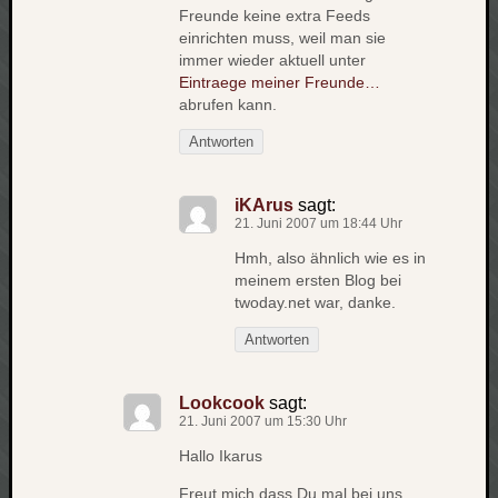
Freunde keine extra Feeds
net
einrichten muss, weil man sie
pda
immer wieder aktuell unter
politik
Eintraege meiner Freunde…
rauchen
abrufen kann.
reise
Antworten
rostock
seattle
software
iKArus
sagt:
tauche
21. Juni 2007 um 18:44 Uhr
terror
Hmh, also ähnlich wie es in
tv
meinem ersten Blog bei
urlau
twoday.net war, danke.
usability
Antworten
usergroup
video
vista
Lookcook
sagt:
21. Juni 2007 um 15:30 Uhr
visualstudio
wandern.
Hallo Ikarus
weihnacht
Freut mich dass Du mal bei uns