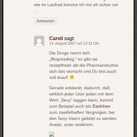
wie im Laufrad komme ich mir eh schon vor
net
…
pda
politik
Antworten
rauchen
reise
Carsti
sagt:
rostock
14. August 2007 um 13:11 Uhr
seattle
Die Droge nennt sich
software
„Blogreading,“ es gibt sie
tauche
rezeptfreier als die Pharmaindustrie
terror
sich das wünscht und Du bist auch
tv
voll drauf!
urlau
Gerade entdeckt: dadurch, daß
usability
wirklich jeder User jeden mit dem
usergroup
Wort „Sexy“ taggen kann, kommt
video
zum Beispiel auch ein
Eselchen
vista
zum zweifelhaften Vergnügen, bei
visualstudio
den Sexy Usern gelistet zu werden.
Avatar, unter anderem:
wandern.
weihnacht