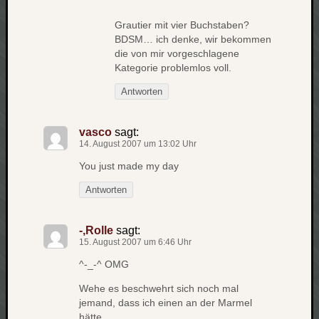
werbung
wetter
Grautier mit vier Buchstaben?
window
BDSM… ich denke, wir bekommen
wireless
die von mir vorgeschlagene
wow
Kategorie problemlos voll.
Antworten
vasco
sagt:
14. August 2007 um 13:02 Uhr
You just made my day
Antworten
-,Rolle
sagt:
15. August 2007 um 6:46 Uhr
^-_-^ OMG
Wehe es beschwehrt sich noch mal
jemand, dass ich einen an der Marmel
hätte.