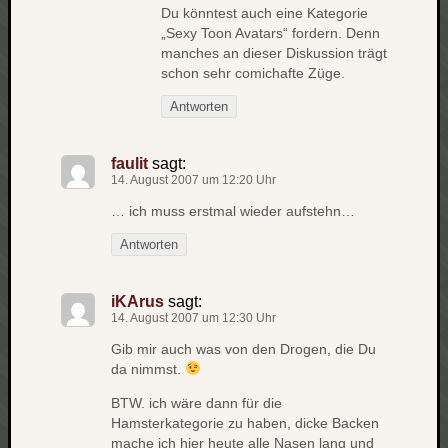
Du könntest auch eine Kategorie
apple
„Sexy Toon Avatars“ fordern. Denn
auto
manches an dieser Diskussion trägt
blog
schon sehr comichafte Züge.
compute
Antworten
csharp
essen
faulit
sagt:
flug
14. August 2007 um 12:20 Uhr
freizeit
fun
… ich muss erstmal wieder aufstehn…
Geocachi
Antworten
gesundhei
hardw
iKArus
sagt:
i18n
14. August 2007 um 12:30 Uhr
iPhone
japan
Gib mir auch was von den Drogen, die Du
da nimmst.
kunst
lebe
BTW. ich wäre dann für die
micros
Hamsterkategorie zu haben, dicke Backen
mache ich hier heute alle Nasen lang und
musik