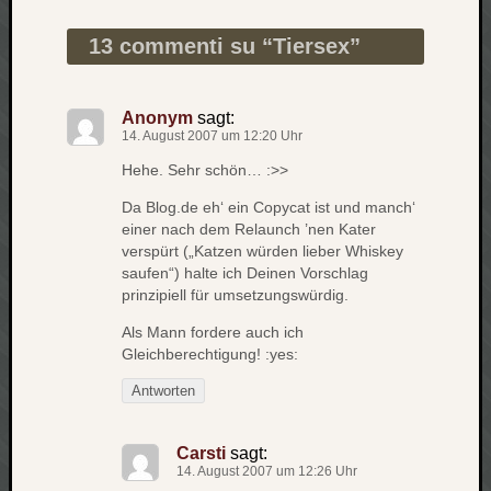
Beitragsnavigation
zu
Laß
13 commenti su “
Tiersex
”
mich
zählen
wie…
Anonym
sagt:
Carsti
14. August 2007 um 12:20 Uhr
zu
Hehe. Sehr schön… :>>
blog
-
Da Blog.de eh‘ ein Copycat ist und manch‘
move
einer nach dem Relaunch ’nen Kater
Rolle
verspürt („Katzen würden lieber Whiskey
saufen“) halte ich Deinen Vorschlag
zu
prinzipiell für umsetzungswürdig.
blog
-
Als Mann fordere auch ich
move
Gleichberechtigung! :yes:
Antworten
Schlagwö
Carsti
sagt:
Ägypten
14. August 2007 um 12:26 Uhr
Überwa