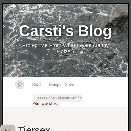
Carsti's Blog
Protect Me From What I Want (Jenny
Holzer)
Start
Beispiel-Seite
Lesezeichen hinzufügen für
Permanentlink
.
Tiersex
Aug.