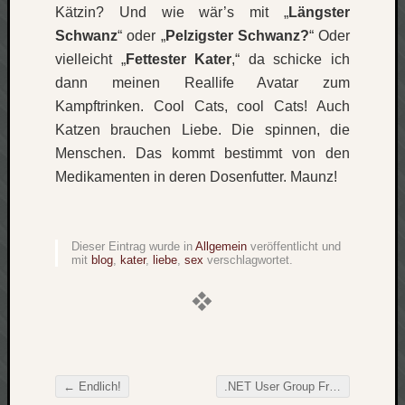
Kätzin? Und wie wär’s mit „
Längster
Verlus
Schwanz
“ oder „
Pelzigster Schwanz?
“ Oder
Die
Brück
vielleicht „
Fettester Kater
,“ da schicke ich
am
dann meinen Reallife Avatar zum
Bach
Kampftrinken. Cool Cats, cool Cats! Auch
Katzen brauchen Liebe. Die spinnen, die
Menschen. Das kommt bestimmt von den
Neueste
Medikamenten in deren Dosenfutter. Maunz!
Kommen
Minijo
zu
Dieser Eintrag wurde in
Allgemein
veröffentlicht und
Gleitze
mit
blog
,
kater
,
liebe
,
sex
verschlagwortet.
Carsti
zu
Laß
mich
zählen
wie…
←
Endlich!
.NET User Group Franken
→
Carste