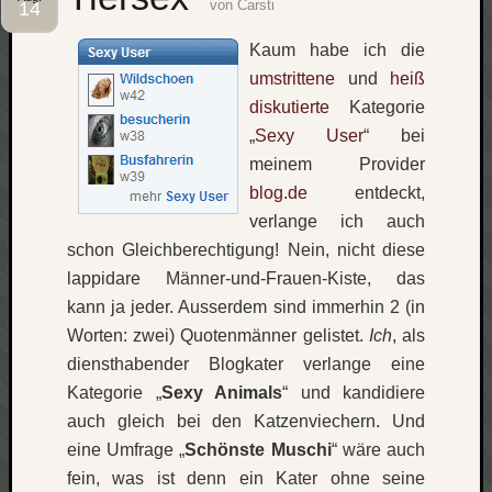
von
Carsti
14
Social
Kaum habe ich die
umstrittene
und
heiß
diskutierte
Kategorie
„
Sexy User
“ bei
meinem Provider
Neueste
blog.de
entdeckt,
Beiträge
verlange ich auch
O
schon Gleichberechtigung! Nein, nicht diese
tempor
lappidare Männer-und-Frauen-Kiste, das
o
kann ja jeder. Ausserdem sind immerhin 2 (in
mores!
Worten: zwei) Quotenmänner gelistet.
Ich
, als
Laß
diensthabender Blogkater verlange eine
mich
Kategorie „
Sexy Animals
“ und kandidiere
zählen
wie…
auch gleich bei den Katzenviechern. Und
blog
eine Umfrage „
Schönste Muschi
“ wäre auch
-
fein, was ist denn ein Kater ohne seine
move