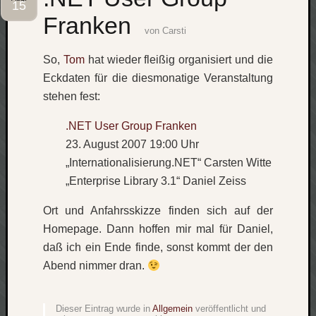
15
Franken
Social
von
Carsti
So,
Tom
hat wieder fleißig organisiert und die
Eckdaten für die diesmonatige Veranstaltung
stehen fest:
Neueste
.NET User Group Franken
Beiträge
23. August 2007 19:00 Uhr
O
„Internationalisierung.NET“ Carsten Witte
tempor
„Enterprise Library 3.1“ Daniel Zeiss
o
mores!
Ort und Anfahrsskizze finden sich auf der
Laß
Homepage. Dann hoffen mir mal für Daniel,
mich
daß ich ein Ende finde, sonst kommt der den
zählen
Abend nimmer dran.
wie…
blog
-
Dieser Eintrag wurde in
Allgemein
veröffentlicht und
move