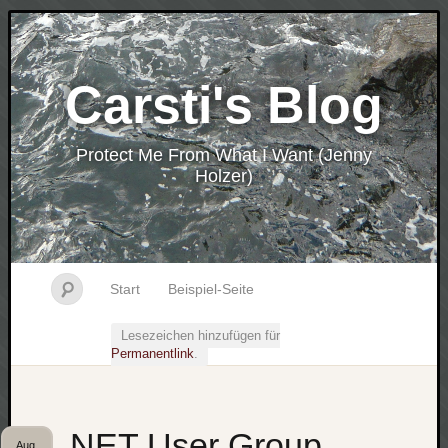
Carsti's Blog
Protect Me From What I Want (Jenny
Holzer)
Start
Beispiel-Seite
Lesezeichen hinzufügen für
Permanentlink
.
.NET User Group
Aug.