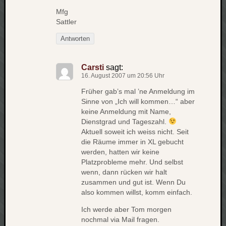
zu
Mfg
Laß
Sattler
mich
zählen
Antworten
wie…
Carsti
Carsti
sagt:
zu
16. August 2007 um 20:56 Uhr
blog
Früher gab’s mal ’ne Anmeldung im
-
Sinne von „Ich will kommen…“ aber
move
keine Anmeldung mit Name,
Rolle
Dienstgrad und Tageszahl.
zu
Aktuell soweit ich weiss nicht. Seit
blog
die Räume immer in XL gebucht
-
werden, hatten wir keine
move
Platzprobleme mehr. Und selbst
wenn, dann rücken wir halt
zusammen und gut ist. Wenn Du
also kommen willst, komm einfach.
Schlagwö
Ich werde aber Tom morgen
Ägypten
nochmal via Mail fragen.
Überwa