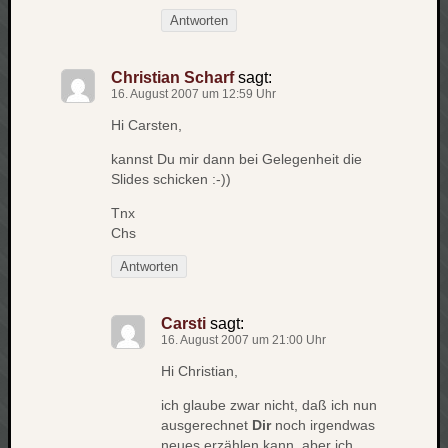
Antworten
apple
auto
blog
Christian Scharf
sagt:
compute
16. August 2007 um 12:59 Uhr
csharp
Hi Carsten,
essen
kannst Du mir dann bei Gelegenheit die
flug
Slides schicken :-))
freizeit
fun
Tnx
Chs
Geocachi
gesundhei
Antworten
hardw
i18n
Carsti
sagt:
iPhone
16. August 2007 um 21:00 Uhr
japan
Hi Christian,
kunst
lebe
ich glaube zwar nicht, daß ich nun
micros
ausgerechnet
Dir
noch irgendwas
neues erzählen kann, aber ich
musik