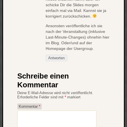
schicke Dir die Slides morgen
net
einfach mal via Mail. Kannst sie ja
pda
korrigiert zurückschicken.
politik
Ansonsten veröffentliche ich sie
rauchen
nach der Veranstaltung (inklusive
reise
Last-Minute-Changes) ohnehin hier
rostock
im Blog. Oder/und auf der
seattle
Homepage der Usergroup.
software
tauche
Antworten
terror
tv
Schreibe einen
urlau
Kommentar
usability
usergroup
Deine E-Mail-Adresse wird nicht veröffentlicht.
video
Erforderliche Felder sind mit
*
markiert
vista
Kommentar
*
visualstudio
wandern.
weihnacht