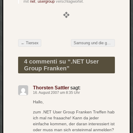
mit
net
,
usergroup
verschlagwortet.
Verlus
Die
Brück
am
Bach
←
Tiersex
Samsung und die gelben Bilder
→
Beitragsnavigation
Neueste
Kommen
4 commenti su “
.NET User
Group Franken
”
Minijo
zu
Gleitze
Thorsten Sattler
sagt:
Carsti
16. August 2007 um 8:35 Uhr
zu
Hallo,
Laß
mich
zum .NET User Group Franken Treffen hab
zählen
ich mal ne fraaache! Kann da jeder
wie…
einfache kommen, der daran interessiert ist
Carste
oder muss man sich ersteinmal anmelden?