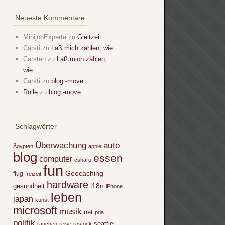
Neueste Kommentare
MinijobExperte
zu
Gleitzeit
Carsti
zu
Laß mich zählen, wie…
Carsten
zu
Laß mich zählen,
wie…
Carsti
zu
blog -move
Rolle
zu
blog -move
Schlagwörter
Überwachung
auto
Ägypten
apple
blog
essen
computer
csharp
fun
Geocaching
flug
freizeit
hardware
i18n
gesundheit
iPhone
leben
japan
kunst
microsoft
musik
net
pda
politik
seattle
rauchen
reise
rostock