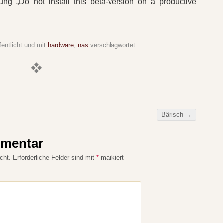
g „Do not install this beta-version on a productive
fentlicht und mit
hardware
,
nas
verschlagwortet.
Bärisch
→
mmentar
cht.
Erforderliche Felder sind mit
*
markiert