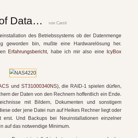
r of Data…
von
Carsti
einstallation des Betriebssystems ob der Datenmenge
ng geworden bin, mußte eine Hardwarelösung her.
iven
Erfahrungsbericht
, habe ich mir also eine
IcyBox
ACS
und
ST31000340NS
), die RAID-1 spielen dürfen,
hern der Daten von den Rechnern hoffentlich ein Ende.
eichnisse mit Bildern, Dokumenten und sonstigem
iese oder jene Datei nun auf Heikes Rechner liegt oder
ht erst. Und Backups bei Neuinstallationen einzelner
in auf das notwendige Minimum.