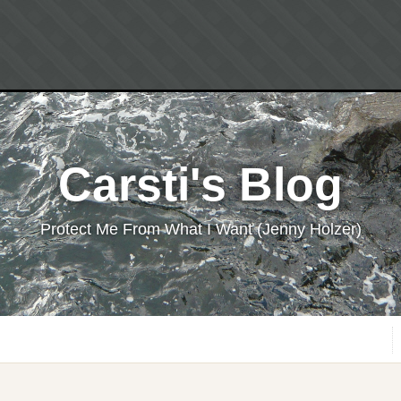
Carsti's Blog
Protect Me From What I Want (Jenny Holzer)