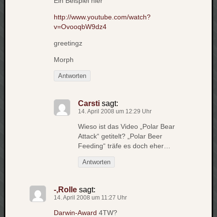
Ein Beispiel hier
apple
http://www.youtube.com/watch?
auto
v=OvooqbW9dz4
blog
greetingz
compute
csharp
Morph
essen
Antworten
flug
freizeit
fun
Carsti
sagt:
14. April 2008 um 12:29 Uhr
Geocachi
gesundhei
Wieso ist das Video „Polar Bear
hardw
Attack“ getitelt? „Polar Beer
Feeding“ träfe es doch eher…
i18n
iPhone
Antworten
japan
kunst
lebe
-,Rolle
sagt:
14. April 2008 um 11:27 Uhr
micros
Darwin-Award
4TW?
musik