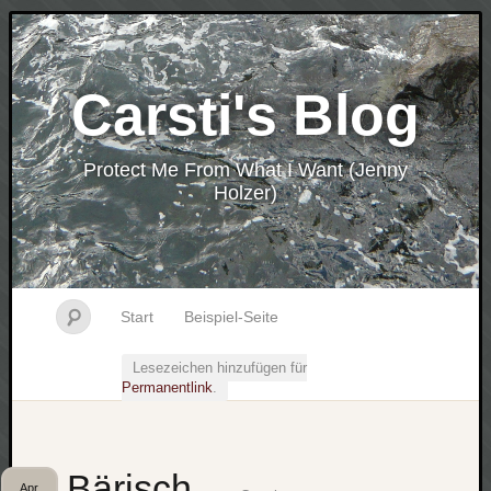
Carsti's Blog
Protect Me From What I Want (Jenny
Holzer)
Start
Beispiel-Seite
Lesezeichen hinzufügen für
Permanentlink
.
Bärisch
Apr.