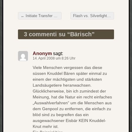
zu
Laß
mich
←
Initiate Transfer of Data…
Flash vs. Silverlight
→
Beitragsnavigation
zählen
wie…
3 commenti su “
Bärisch
”
Carsti
zu
blog
Anonym
sagt:
-
14. April 2008 um 8:26 Uhr
move
Rolle
Viele Menschen vergessen das diese
süssen Knuddel Bären später einmal zu
zu
einem der mächtigsten und stärksten
blog
Landsäugetiere heranwachsen.
-
Glücklicherweise, bin ich zumindest der
move
Meinung, hat die Natur ein recht einfaches
„Auswahlverfahren“ um die Menschen aus
dem Genpool zu entfernen, die einfach zu
Schlagwö
blöd sind zu begreifen das ein
ausgewachsener Eisbär KEIN Knuddel-
Ägypten
Knut mehr ist.
Überwa