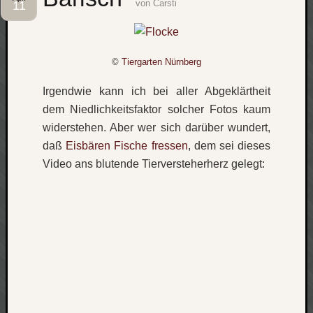
von
Carsti
11
Social
©
Tiergarten Nürnberg
Irgendwie kann ich bei aller Abgeklärtheit
dem Niedlichkeitsfaktor solcher Fotos kaum
Neueste
widerstehen. Aber wer sich darüber wundert,
Beiträge
daß
Eisbären Fische fressen
, dem sei dieses
O
Video ans blutende Tierversteherherz gelegt:
tempor
o
mores!
Laß
mich
zählen
wie…
blog
-
move