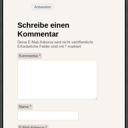
net
Antworten
pda
politik
Schreibe einen
rauchen
Kommentar
reise
rostock
Deine E-Mail-Adresse wird nicht veröffentlicht.
seattle
Erforderliche Felder sind mit
*
markiert
software
Kommentar
*
tauche
terror
tv
urlau
usability
usergroup
video
vista
Name
*
visualstudio
wandern.
weihnacht
E-Mail-Adresse
*