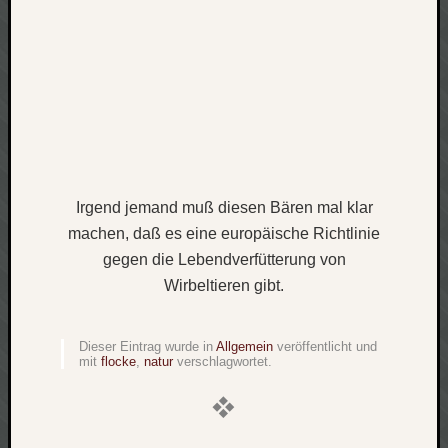
Verlus
Die
Brück
am
Bach
Neueste
Kommen
Irgend jemand muß diesen Bären mal klar
machen, daß es eine europäische Richtlinie
Minijo
zu
gegen die Lebendverfütterung von
Gleitze
Wirbeltieren gibt.
Carsti
zu
Laß
Dieser Eintrag wurde in
Allgemein
veröffentlicht und
mit
flocke
,
natur
verschlagwortet.
mich
zählen
wie…
Carste