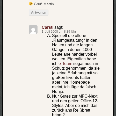
zu
Gruß Martin
Laß
Antworten
mich
zählen
wie…
Carsti
sagt:
Carsti
1. Juli 2008 um 8:39 Uhr
Speziell die offene
zu
„Raumgestaltung“ in den
blog
Hallen und die langen
-
Gänge in denen 1000
move
Leute aneinander vorbei
wollten. Eigentlich habe
Rolle
ich
e-Team
sogar noch in
zu
Schutz genommen, da sie
blog
ja keine Erfahrung mit so
-
großen Events hatten,
move
aber ihre Homepage
meint, ich läge da falsch.
Nunja.
Nur Gutes zur MFC-Next
Schlagwö
und den geilen Office-12-
Styles. Aber ob mich das
Ägypten
zurück ans Reißbrett
Überwa
bringt?