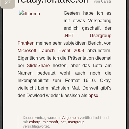
von
Carsti
27
Social
Gestern habe ich es
mit etwas Verspätung
endlich geschafft, der
.NET Usergroup
Franken
meinen sehr subjektiven Bericht von
Neueste
Microsoft Launch Event 2008
abzuliefern.
Beiträge
Eigentlich wollte ich die Präsentation diesmal
O
bei
SlideShare
hosten, aber das Beta am
tempor
Namen bedeutet wohl auch noch die
o
Inkompatibilität zum Format 16:10. Okay,
mores!
vielleicht beim nächsten Mal. Derweil gibt’s
Laß
den Dowload wieder klassisch als
ppsx
mich
zählen
wie…
blog
Dieser Eintrag wurde in
Allgemein
veröffentlicht und
mit
csharp
,
microsoft
,
net
,
usergroup
-
verschlagwortet.
move