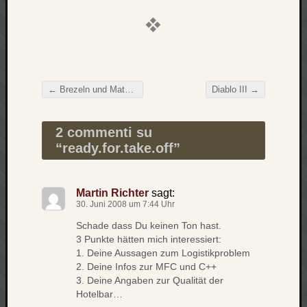
Verlus
Die
Brück
am
Bach
←
Brezeln und Mathematik
Diablo III
→
Beitragsnavigation
Neueste
2 commenti su
Kommen
“
ready.for.take.off
”
Minijo
zu
Gleitze
Martin Richter
sagt:
30. Juni 2008 um 7:44 Uhr
Carsti
zu
Schade dass Du keinen Ton hast.
Laß
3 Punkte hätten mich interessiert:
mich
1. Deine Aussagen zum Logistikproblem
2. Deine Infos zur MFC und C++
zählen
3. Deine Angaben zur Qualität der
wie…
Hotelbar…
Carste