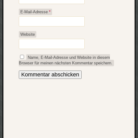
net
E-Mail-Adresse
*
pda
politik
rauchen
Website
reise
rostock
seattle
software
Name, E-Mail-Adresse und Website in diesem
tauche
Browser für meinen nächsten Kommentar speichern.
terror
tv
urlau
usability
usergroup
video
vista
visualstudio
wandern.
weihnacht