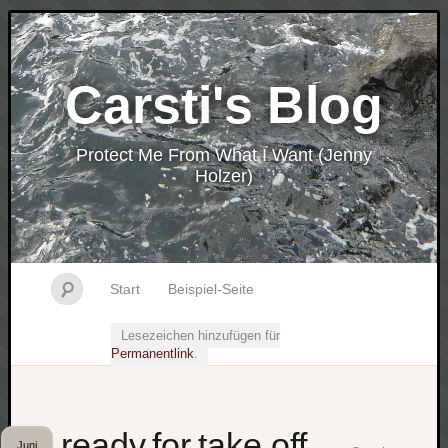
Carsti's Blog
Protect Me From What I Want (Jenny
Holzer)
Start
Beispiel-Seite
Lesezeichen hinzufügen für
Permanentlink
.
ready.for.take.off
Juni