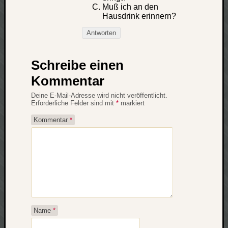
Muß ich an den
apple
Hausdrink erinnern?
auto
blog
Antworten
compute
csharp
Schreibe einen
essen
Kommentar
flug
freizeit
Deine E-Mail-Adresse wird nicht veröffentlicht.
fun
Erforderliche Felder sind mit
*
markiert
Geocachi
Kommentar
*
gesundhei
hardw
i18n
iPhone
japan
kunst
lebe
Name
*
micros
musik