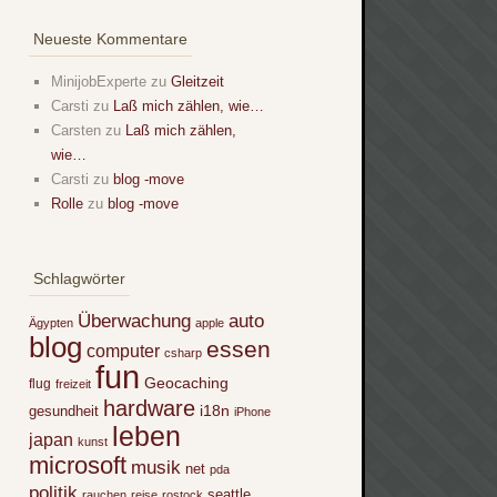
Neueste Kommentare
MinijobExperte
zu
Gleitzeit
Carsti
zu
Laß mich zählen, wie…
Carsten
zu
Laß mich zählen,
wie…
Carsti
zu
blog -move
Rolle
zu
blog -move
Schlagwörter
Überwachung
auto
Ägypten
apple
blog
essen
computer
csharp
fun
Geocaching
flug
freizeit
hardware
i18n
gesundheit
iPhone
leben
japan
kunst
microsoft
musik
net
pda
politik
seattle
rauchen
reise
rostock