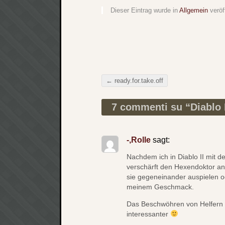
Dieser Eintrag wurde in
Allgemein
veröf
←
ready.for.take.off
Beitragsnavigation
7 commenti su “
Diablo I
-,Rolle
sagt:
Nachdem ich in Diablo II mit 
verschärft den Hexendoktor a
sie gegeneinander auspielen od
meinem Geschmack.
Das Beschwöhren von Helfern 
interessanter