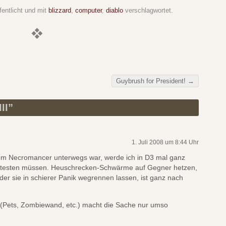
fentlicht und mit
blizzard
,
computer
,
diablo
verschlagwortet.
Guybrush for President!
→
II
”
1. Juli 2008 um 8:44 Uhr
dem Necromancer unterwegs war, werde ich in D3 mal ganz
ntesten müssen. Heuschrecken-Schwärme auf Gegner hetzen,
er sie in schierer Panik wegrennen lassen, ist ganz nach
(Pets, Zombiewand, etc.) macht die Sache nur umso