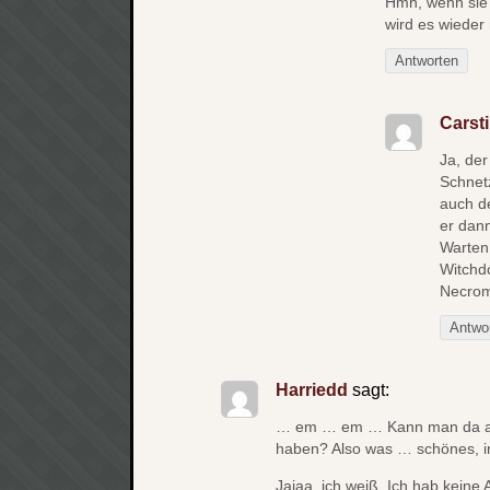
Hmh, wenn sie 
wird es wieder
Antworten
Carsti
Ja, der
Schnet
auch d
er dan
Warten
Witchdo
Necrom
Antwo
Harriedd
sagt:
… em … em … Kann man da au
haben? Also was … schönes, i
Jajaa, ich weiß. Ich hab kein