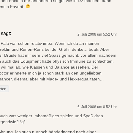
den Paladin nur annähernd so gut wie in D2 machen, dann
 mein Favorit.
sagt:
2. Juli 2008 um 5:52 Uhr
 Pala war schon relativ imba. Wenn ich da an meinen
zeldin und Runen-Runs bei der Gräfin denke… boah. Aber
er Druide hat mir sehr viel Spass gemacht, vor allem nachdem
n auch das Equipment hatte physisch Immune zu schlachten.
 wir mal ab, wie Klassen und Balance aussehen. Der
ctor erinnerte mich ja schon stark an den ungeliebten
ancer, diesmal aber mit Mage- und Hexxerqualitäten…
rten
6. Juli 2008 um 0:52 Uhr
ch was weniger imbamäßiges spielen und Spaß dran
rgendwie? *g*
e Ahnung. Ich such nurnoch händeringend nach einer