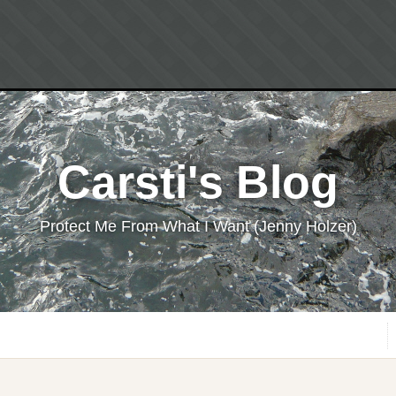
Carsti's Blog
Protect Me From What I Want (Jenny Holzer)