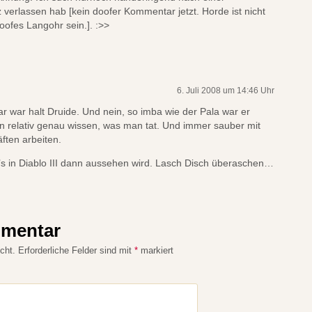
anz verlassen hab [kein doofer Kommentar jetzt. Horde ist nicht
doofes Langohr sein.]. :>>
6. Juli 2008 um 14:46 Uhr
ar war halt Druide. Und nein, so imba wie der Pala war er
n relativ genau wissen, was man tat. Und immer sauber mit
ften arbeiten.
’s in Diablo III dann aussehen wird.
Lasch Disch überaschen…
mmentar
cht.
Erforderliche Felder sind mit
*
markiert