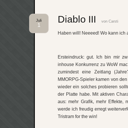
Diablo III
Juli
von
Carsti
1
Haben will! Neeeed! Wo kann ich a
Ersteindruck: gut. Ich bin mir 
inhouse Konkurrenz zu WoW machen
zumindest eine Zeitlang (Jahr
MMORPG-Spieler kamen von den A
wieder ein solches probieren soll
der Platte habe. Mit aktiven Char
aus: mehr Grafik, mehr Effekte,
werde ich freudig erregt weiterve
Tristram for the win!