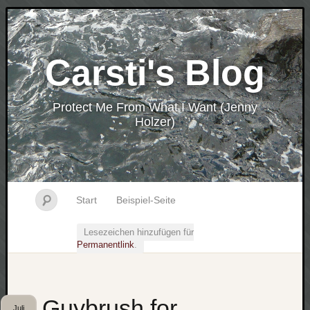
Carsti's Blog
Protect Me From What I Want (Jenny
Holzer)
Start
Beispiel-Seite
Lesezeichen hinzufügen für
Permanentlink
.
Guybrush for
Juli