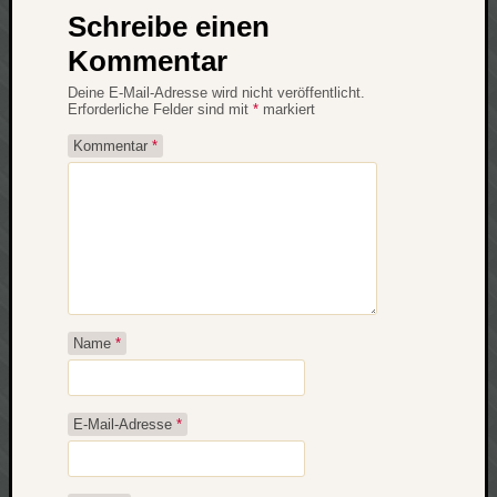
Schreibe einen
net
pda
Kommentar
politik
Deine E-Mail-Adresse wird nicht veröffentlicht.
rauchen
Erforderliche Felder sind mit
*
markiert
reise
Kommentar
*
rostock
seattle
software
tauche
terror
tv
urlau
usability
Name
*
usergroup
video
vista
E-Mail-Adresse
*
visualstudio
wandern.
weihnacht