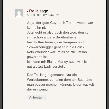
zu
Laß
-,Rolle
sagt:
mich
5. Juli 2008 um 8:44 Uhr
zählen
Ja ja, der gute Guybrush Threepwood, wer
wie…
kennt ihn nicht.
Carsti
Jetzt geht er also auch den weg, den vor
zu
ihm schon andere Berühmtheiten
blog
beschritten haben, wie Reagean und
-
Schwarzenegger geht er in die Politik.
move
Kein Wnunder warum es so still um ihn
Rolle
geworden ist.
zu
Ich kann mir Elaine Marley auch wirklich
blog
gut als 1st-Lady vorstellen…
-
Das Teil ist gut gemacht. Nur die
move
Werbebanner, vor allen dem am Bus hätte
man besser machen können, leider wackelt
der ein wenig
Schlagwö
Antworten
Ägypten
Überwa