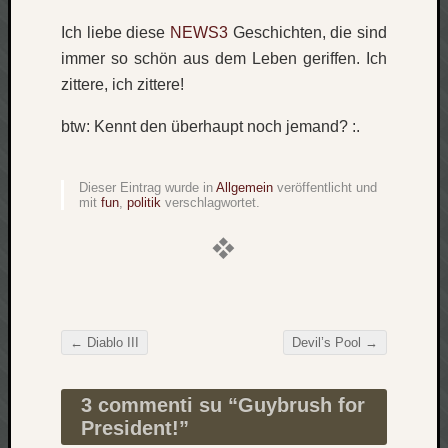
Verlus
Ich liebe diese
NEWS3
Geschichten, die sind
Die
immer so schön aus dem Leben geriffen. Ich
Brück
zittere, ich zittere!
am
Bach
btw: Kennt den überhaupt noch jemand? :.
Neueste
Dieser Eintrag wurde in
Allgemein
veröffentlicht und
Kommen
mit
fun
,
politik
verschlagwortet.
Minijo
zu
Gleitze
Carsti
zu
←
Diablo III
Devil’s Pool
→
Laß
Beitragsnavigation
mich
zählen
3 commenti su “
Guybrush for
wie…
President!
”
Carste