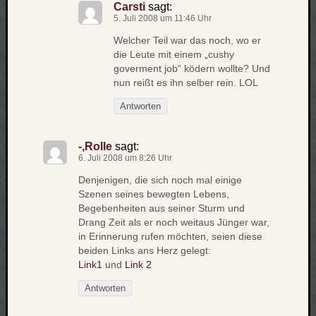
Carsti
sagt:
apple
5. Juli 2008 um 11:46 Uhr
auto
Welcher Teil war das noch, wo er
blog
die Leute mit einem „cushy
compute
goverment job“ ködern wollte? Und
nun reißt es ihn selber rein. LOL
csharp
essen
Antworten
flug
freizeit
fun
-,Rolle
sagt:
6. Juli 2008 um 8:26 Uhr
Geocachi
Denjenigen, die sich noch mal einige
gesundhei
Szenen seines bewegten Lebens,
hardw
Begebenheiten aus seiner Sturm und
i18n
Drang Zeit als er noch weitaus Jünger war,
iPhone
in Erinnerung rufen möchten, seien diese
japan
beiden Links ans Herz gelegt:
Link1
und
Link 2
kunst
lebe
Antworten
micros
musik