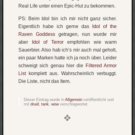
Real Life unter einen Epic-Hut zu bekommen.
Verlus
Die
PS: Beim Idol bin ich mir nicht ganz sicher.
Brück
am
Eigentlich habe ich gerne das
Idol of the
Bach
Raven Goddess
getragen, nun wurde mir
aber
Idol of Terror
empfohlen wie warm
Sauerbier. Also hab ich’s mir auch mal geholt,
Neueste
ein paar Marken hatte ich ja noch über. Leider
Kommen
schweigt sich genau hier die
Filtered Armor
Minijo
List
komplett aus. Wahrscheinlich verbuggt.
zu
Die Liste, nicht das Item.
Gleitze
Carsti
zu
Dieser Eintrag wurde in
Allgemein
veröffentlicht und
mit
druid
,
tank
,
wow
verschlagwortet.
Laß
mich
zählen
wie…
Carste