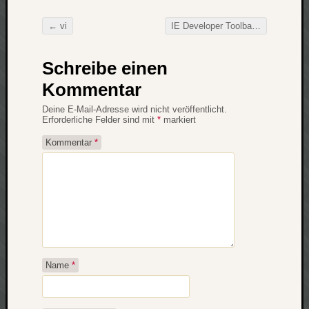
zu
Laß
←
vi
IE Developer Toolbar
→
mich
Beitragsnavigation
zählen
Schreibe einen
wie…
Carsti
Kommentar
zu
Deine E-Mail-Adresse wird nicht veröffentlicht.
blog
Erforderliche Felder sind mit
*
markiert
-
move
Kommentar
*
Rolle
zu
blog
-
move
Schlagwö
Name
*
Ägypten
Überwa