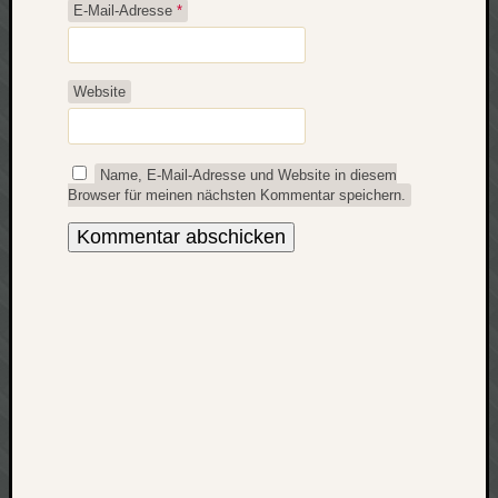
E-Mail-Adresse
*
apple
auto
blog
Website
compute
csharp
essen
Name, E-Mail-Adresse und Website in diesem
flug
Browser für meinen nächsten Kommentar speichern.
freizeit
fun
Geocachi
gesundhei
hardw
i18n
iPhone
japan
kunst
lebe
micros
musik