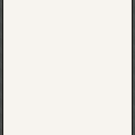
net
pda
politik
rauchen
reise
rostock
seattle
software
tauche
terror
tv
urlau
usability
usergroup
video
vista
visualstudio
wandern.
weihnacht