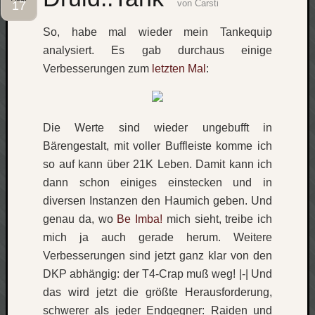
von
Carsti
17
Social
So, habe mal wieder mein Tankequip
analysiert. Es gab durchaus einige
Verbesserungen zum
letzten Mal
:
Neueste
Die Werte sind wieder ungebufft in
Beiträge
Bärengestalt, mit voller Buffleiste komme ich
O
so auf kann über 21K Leben. Damit kann ich
tempor
dann schon einiges einstecken und in
o
diversen Instanzen den Haumich geben. Und
mores!
genau da, wo
Be Imba!
mich sieht, treibe ich
Laß
mich
mich ja auch gerade herum. Weitere
zählen
Verbesserungen sind jetzt ganz klar von den
wie…
DKP abhängig: der T4-Crap muß weg! |-| Und
blog
das wird jetzt die größte Herausforderung,
-
schwerer als jeder Endgegner: Raiden und
move