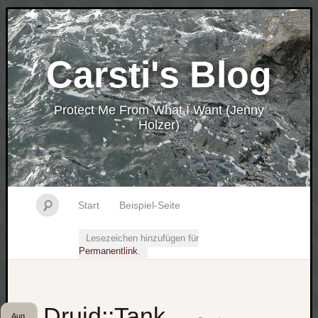
Carsti's Blog
Protect Me From What I Want (Jenny
Holzer)
Start
Beispiel-Seite
Lesezeichen hinzufügen für
Permanentlink
.
Druid::Tank
Aug.