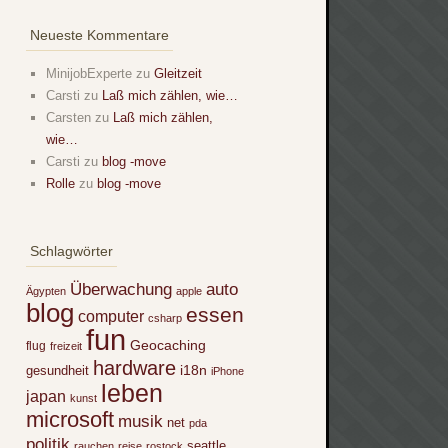
Neueste Kommentare
MinijobExperte
zu
Gleitzeit
Carsti
zu
Laß mich zählen, wie…
Carsten
zu
Laß mich zählen,
wie…
Carsti
zu
blog -move
Rolle
zu
blog -move
Schlagwörter
Überwachung
auto
Ägypten
apple
blog
essen
computer
csharp
fun
Geocaching
flug
freizeit
hardware
i18n
gesundheit
iPhone
leben
japan
kunst
microsoft
musik
net
pda
politik
seattle
rauchen
reise
rostock