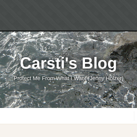
Carsti's Blog
Protect Me From What I Want (Jenny Holzer)