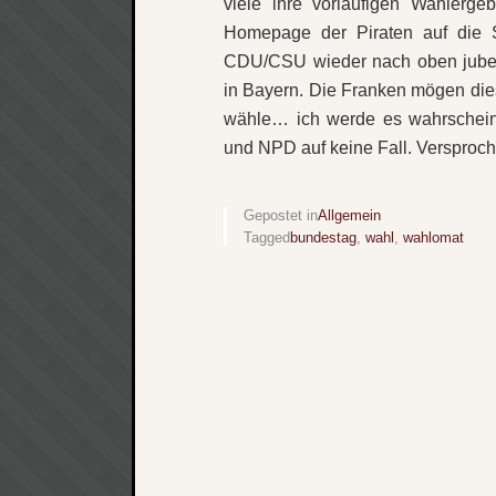
viele ihre vorläufigen Wahlerge
Homepage der Piraten auf die S
CDU/CSU wieder nach oben jubeln
in Bayern. Die Franken mögen die
wähle… ich werde es wahrscheinl
und NPD auf keine Fall. Versproch
Gepostet in
Allgemein
Tagged
bundestag
,
wahl
,
wahlomat