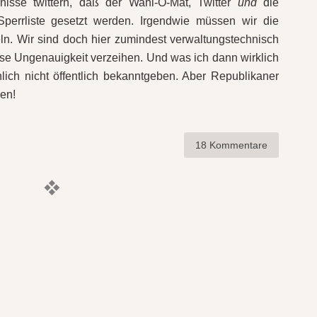
bnisse twittern, daß der Wahl-O-Mat, Twitter
und
die
perrliste gesetzt werden. Irgendwie müssen wir die
. Wir sind doch hier zumindest verwaltungstechnisch
se Ungenauigkeit verzeihen. Und was ich dann wirklich
ich nicht öffentlich bekanntgeben. Aber Republikaner
en!
18 Kommentare