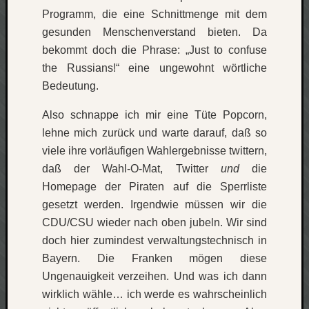
Programm, die eine Schnittmenge mit dem
Verlus
Die
gesunden Menschenverstand bieten. Da
Brück
bekommt doch die Phrase: „Just to confuse
am
the Russians!“ eine ungewohnt wörtliche
Bach
Bedeutung.
Also schnappe ich mir eine Tüte Popcorn,
Neueste
lehne mich zurück und warte darauf, daß so
Kommen
viele ihre vorläufigen Wahlergebnisse twittern,
Minijo
daß der Wahl-O-Mat, Twitter
und
die
zu
Homepage der Piraten auf die Sperrliste
Gleitze
gesetzt werden. Irgendwie müssen wir die
Carsti
CDU/CSU wieder nach oben jubeln. Wir sind
zu
Laß
doch hier zumindest verwaltungstechnisch in
mich
Bayern. Die Franken mögen diese
zählen
Ungenauigkeit verzeihen. Und was ich dann
wie…
wirklich wähle… ich werde es wahrscheinlich
Carste