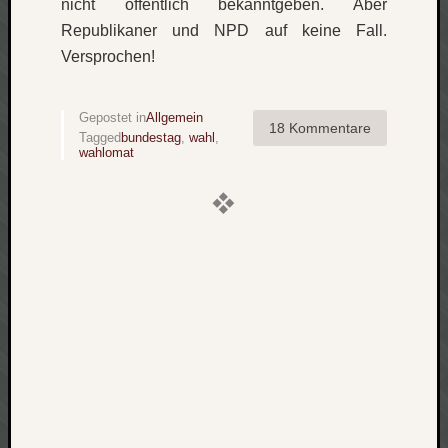
nicht öffentlich bekanntgeben. Aber
zu
Republikaner und NPD auf keine Fall.
Laß
mich
Versprochen!
zählen
wie…
Gepostet in
Allgemein
Carsti
18 Kommentare
Tagged
bundestag
,
wahl
,
zu
wahlomat
blog
-
move
Rolle
zu
blog
-
move
Schlagwö
Ägypten
Überwa