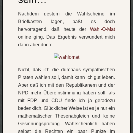
Social
Nachdem gestern die Wahlscheine im
Briefkasten lagen, paßt es doch
hervorragend, daß heute der
Wahl-O-Mat
online ging. Das Ergebnis verwundert mich
dann aber doch:
Neueste
Beiträge
O
Nicht, daß ich die durchaus sympathischen
tempor
Piraten wählen soll, damit kann ich gut leben.
o
Aber daß ich mit den Republikanern und der
mores!
NPD mehr Übereinstimmung haben soll, als
Laß
mich
mit FDP und CDU finde ich ja geradezu
zählen
bedenklich. Glücklicher Weise ist es ja nur ein
wie…
mathematischer Thesenabgleich und keine
blog
Gesinnungsprüfung. Wahrscheinlich haben
-
selbst die Rechten ein paar Punkte im
move