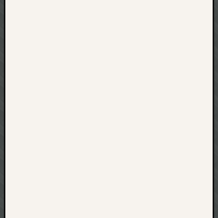
net
pda
politik
rauchen
reise
rostock
seattle
software
tauche
terror
tv
urlau
usability
usergroup
video
vista
visualstudio
wandern.
weihnacht