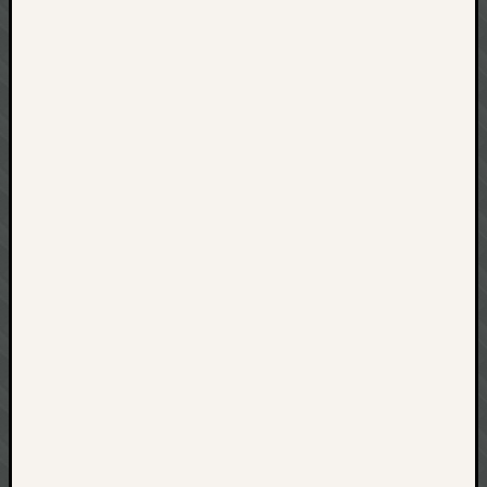
net
pda
politik
rauchen
reise
rostock
seattle
software
tauche
terror
tv
urlau
usability
usergroup
video
vista
visualstudio
wandern.
weihnacht