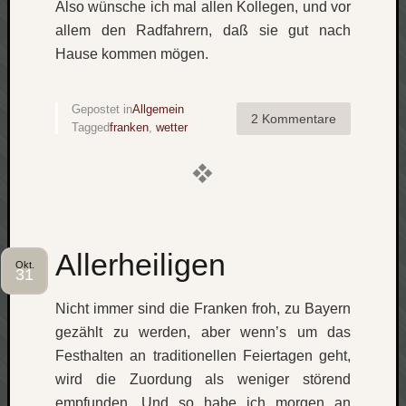
Also wünsche ich mal allen Kollegen, und vor
Verlus
allem den Radfahrern, daß sie gut nach
Die
Hause kommen mögen.
Brück
am
Bach
Gepostet in
Allgemein
2 Kommentare
Tagged
franken
,
wetter
Neueste
Kommen
Minijo
zu
Gleitze
Allerheiligen
Okt.
31
Carsti
zu
Nicht immer sind die Franken froh, zu Bayern
Laß
gezählt zu werden, aber wenn’s um das
mich
zählen
Festhalten an traditionellen Feiertagen geht,
wie…
wird die Zuordung als weniger störend
Carste
empfunden. Und so habe ich morgen an