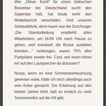
Wer „Orkan Kyrill“ für einen türkischen
Bewerber bei
Deutschland sucht den
Social
Superstar
hält, hat heute wohl den
Wetterbericht verschlafen. Und unseren
Gebäudefunk, denn kaum war die Durchsage:
„Die Standortleitung empfiehlt allen
Mitarbeitern, um 16:00 Uhr nach Hause zu
Neueste
Beiträge
gehen, weil eventuell die Busse ausfallen
könnten…“ verklungen, waren 75% aller
O
Parkplätze wieder frei. Cool, seit wann hören
tempor
wir auf den Lautsprecher da draussen?
o
mores!
Nunja, wenn es eine Schneesturmwarnung
Laß
gewesen wäre, hätte ich mich allerdings auch
mich
zählen
vom Acker gemacht. Die Erfahrung aus den
wie…
letzten Jahren lehrt, daß es einfach zu viele
blog
Sommerreifen auf der A9 gibt.
-
move