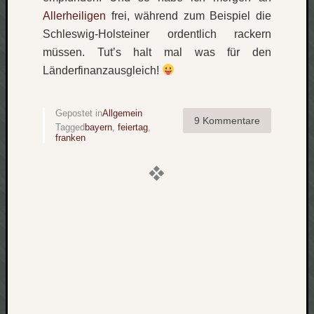
zu
Allerheiligen
frei, während zum Beispiel die
Laß
Schleswig-Holsteiner ordentlich rackern
mich
müssen. Tut’s halt mal was für den
zählen
wie…
Länderfinanzausgleich!
Carsti
zu
Gepostet in
Allgemein
blog
9 Kommentare
Tagged
bayern
,
feiertag
,
-
franken
move
Rolle
zu
blog
-
move
Schlagwö
Ägypten
Überwa