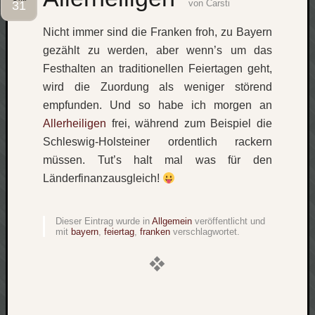
von
Carsti
31
Social
Nicht immer sind die Franken froh, zu Bayern
gezählt zu werden, aber wenn’s um das
Festhalten an traditionellen Feiertagen geht,
wird die Zuordung als weniger störend
empfunden. Und so habe ich morgen an
Neueste
Allerheiligen
frei, während zum Beispiel die
Beiträge
Schleswig-Holsteiner ordentlich rackern
O
müssen. Tut’s halt mal was für den
tempor
Länderfinanzausgleich!
o
mores!
Laß
Dieser Eintrag wurde in
Allgemein
veröffentlicht und
mit
bayern
,
feiertag
,
franken
verschlagwortet.
mich
zählen
wie…
blog
-
move