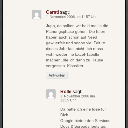
apple
auto
Carsti
sagt:
blog
1. November 2006 um 11:57 Uhr
Jupp, da sollten wir bald mal in die
compute
Planungsphase gehen. Die Eltern
csharp
haben auch schon auf Need
essen
gewuerfelt und soooo viel Zeit ist
flug
dieses Jahr fast nicht. Ich muss
freizeit
wohl wieder ’ne Excel-Tabelle
fun
machen, die ich dann zu Hause
vergessen. Klassiker.
Geocachi
gesundhei
Antworten
hardw
i18n
Rolle
sagt:
iPhone
1. November 2006 um
japan
12:15 Uhr
kunst
Da hätte ich eine Idee für
lebe
Dich.
micros
Google bieten den Services
Docs & Spreadsheets an.
musik