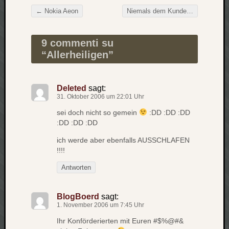
Verlus
←
Nokia Aeon
Niemals dem Kunden widersprechen…
Beitragsnavigation
Die
Brück
9 commenti su
am
“
Allerheiligen
”
Bach
Deleted
sagt:
Neueste
31. Oktober 2006 um 22:01 Uhr
Kommen
sei doch nicht so gemein
:DD :DD :DD
Minijo
:DD :DD :DD
zu
ich werde aber ebenfalls AUSSCHLAFEN
Gleitze
!!!!
Carsti
zu
Antworten
Laß
mich
BlogBoerd
sagt:
zählen
1. November 2006 um 7:45 Uhr
wie…
Ihr Konförderierten mit Euren #$%@#&
Carste