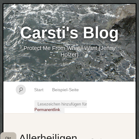
Carsti's Blog
Protect Me From What I Want (Jenny
Holzer)
Start
Beispiel-Seite
Lesezeichen hinzufügen für
Permanentlink
.
Allerheiligen
Okt.