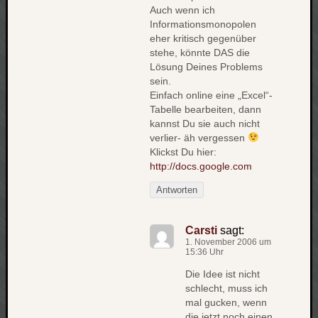
Auch wenn ich
net
Informationsmonopolen
pda
eher kritisch gegenüber
politik
stehe, könnte DAS die
rauchen
Lösung Deines Problems
reise
sein.
Einfach online eine „Excel“-
rostock
Tabelle bearbeiten, dann
seattle
kannst Du sie auch nicht
software
verlier- äh vergessen
tauche
Klickst Du hier:
terror
http://docs.google.com
tv
urlau
Antworten
usability
usergroup
Carsti
sagt:
video
1. November 2006 um
15:36 Uhr
vista
visualstudio
Die Idee ist nicht
schlecht, muss ich
wandern.
mal gucken, wenn
weihnacht
die jetzt noch einen