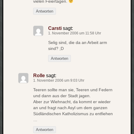
vielen Feiertagen.
zu
Laß
Antworten
mich
zählen
Carsti
sagt:
wie…
1. November 2006 um 11:58 Uhr
Carsti
zu
Selig sind, die da an Arbeit arm
sind? ;D
blog
-
Antworten
move
Rolle
zu
Rolle
sagt:
1. November 2006 um 9:03 Uhr
blog
-
Teeren sollte man sie, Teeren und Federn
move
und dann aus der Stadt jagen.
Aber zur Wiehnacht, da kommt er wieder
an und fragt nach Asyl um dem ganzen
Südländischen Katholizismus zu entfiehen
Schlagwö
…
Ägypten
Antworten
Überwa