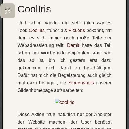
zu
CoolIris
Laß
Aug.
27
mich
zählen
Und schon wieder ein sehr interessantes
wie…
Tool:
CoolIris
, früher als
PicLens
bekannt, mit
Carsti
dem es sich immer noch große Teile der
zu
Webadressierung teilt.
Damir
hatte das Teil
blog
schon am Wochenede empfohlen, aber wie
-
move
das so ist, bin ich gestern erst dazu
Rolle
gekommen, mich damit zu beschäftigen.
zu
Dafür hat mich die Begeisterung auch gleich
blog
mal dazu beflügelt, die
Screenshots
unserer
-
Gildenhomepage aufzuarbeiten:
move
Schlagwö
Diese Aktion muß natürlich nur der Anbieter
der Website machen, der User benötigt
Ägypten
Überwa