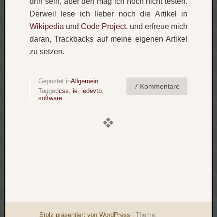
drin sein, aber den mag ich noch nicht testen.
Derweil lese ich lieber noch die Artikel in
Wikipedia
und
Code Project
. und erfreue mich
daran, Trackbacks auf meine eigenen Artikel
zu setzen.
Gepostet in
Allgemein
7 Kommentare
Tagged
css
,
ie
,
iedevtb
,
software
Stolz präsentiert von WordPress
|
Theme: