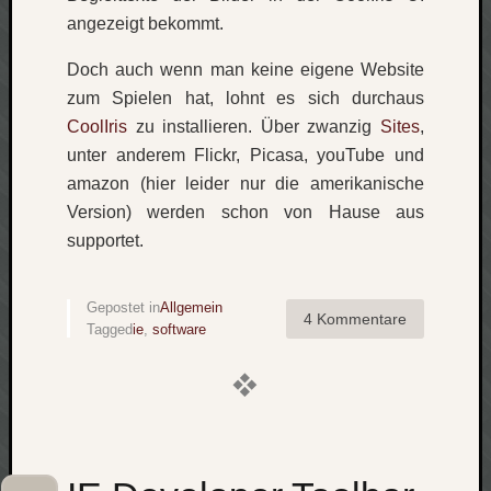
angezeigt bekommt.
net
pda
Doch auch wenn man keine eigene Website
politik
zum Spielen hat, lohnt es sich durchaus
rauchen
reise
CoolIris
zu installieren. Über zwanzig
Sites
,
rostock
unter anderem Flickr, Picasa, youTube und
seattle
amazon (hier leider nur die amerikanische
software
Version) werden schon von Hause aus
tauche
supportet.
terror
tv
urlau
Gepostet in
Allgemein
4 Kommentare
usability
Tagged
ie
,
software
usergroup
video
vista
visualstudio
wandern.
weihnacht