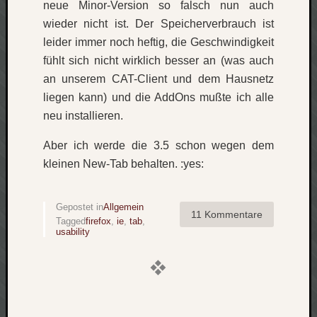
neue Minor-Version so falsch nun auch
Verlus
wieder nicht ist. Der Speicherverbrauch ist
Die
leider immer noch heftig, die Geschwindigkeit
Brück
fühlt sich nicht wirklich besser an (was auch
am
Bach
an unserem CAT-Client und dem Hausnetz
liegen kann) und die AddOns mußte ich alle
neu installieren.
Neueste
Kommen
Aber ich werde die 3.5 schon wegen dem
kleinen New-Tab behalten. :yes:
Minijo
zu
Gleitze
Gepostet in
Allgemein
Carsti
11 Kommentare
Tagged
firefox
,
ie
,
tab
,
zu
usability
Laß
mich
zählen
wie…
Carste