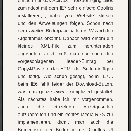
einfach nur das ActiveX. Trotzdem ging alles
apple
zumindest mit dem IE7 sehr einfach: CoolIris
auto
installieren, „Enable your Website“ klicken
blog
und den Anweisungen folgen. Schon nach
compute
dem zweiten Bilderpaar hatte der Wizard den
csharp
Algorithmus erkannt. Danach wird einem ein
essen
kleines XML-File zum herunterladen
flug
angeboten. Jetzt muß man nur noch den
freizeit
fun
vorgeschlagenen Header-Eintrag per
Copy&Paste in das HTML der Seite einfügen
Geocachi
gesundhei
und fertig. Wie schon gesagt, beim IE7…
hardw
beim IE6 fehlt leider der Download-Button,
i18n
was das genze
etwas
kompliziert gestaltet.
iPhone
Als nächstes habe ich mir vorgenommen,
japan
auch die einzelnen Anzeigeseiten
kunst
lebe
aufzubereiten und ein echtes Media-RSS zur
implementieren, damit man auch die
micros
Begleittexte der Bilder in der CoolIris UI
musik