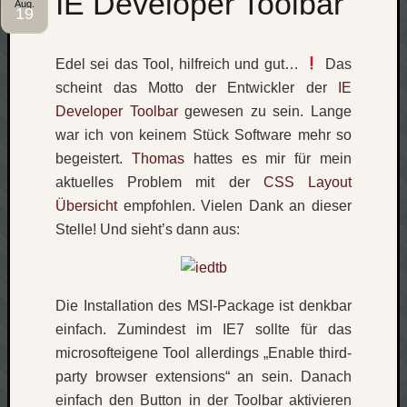
IE Developer Toolbar
werbung
Aug.
19
wetter
window
Edel sei das Tool, hilfreich und gut…
Das
wireless
wow
scheint das Motto der Entwickler der
IE
Developer Toolbar
gewesen zu sein. Lange
war ich von keinem Stück Software mehr so
begeistert.
Thomas
hattes es mir für mein
aktuelles Problem mit der
CSS Layout
Übersicht
empfohlen. Vielen Dank an dieser
Stelle! Und sieht’s dann aus:
Die Installation des MSI-Package ist denkbar
einfach. Zumindest im IE7 sollte für das
microsofteigene Tool allerdings „Enable third-
party browser extensions“ an sein. Danach
einfach den Button in der Toolbar aktivieren