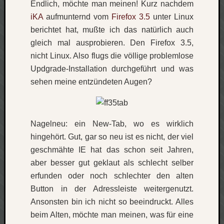
Endlich, möchte man meinen! Kurz nachdem
iKA
aufmunternd vom
Firefox 3.5
unter Linux
Social
berichtet hat, mußte ich das natürlich auch
gleich mal ausprobieren. Den Firefox 3.5,
nicht Linux. Also flugs die völlige problemlose
Updgrade-Installation durchgeführt und was
sehen meine entzündeten Augen?
Neueste
Beiträge
O
Nagelneu: ein New-Tab, wo es wirklich
tempor
o
hingehört. Gut, gar so neu ist es nicht, der viel
mores!
geschmähte IE hat das schon seit Jahren,
Laß
aber besser gut geklaut als schlecht selber
mich
erfunden oder noch schlechter den alten
zählen
Button in der Adressleiste weitergenutzt.
wie…
blog
Ansonsten bin ich nicht so beeindruckt. Alles
-
beim Alten, möchte man meinen, was für eine
move