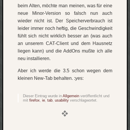
beim Alten, möchte man meinen, was für eine
Verlus
Die
neue Minor-Version so falsch nun auch
Brück
wieder nicht ist. Der Speicherverbrauch ist
am
leider immer noch heftig, die Geschwindigkeit
Bach
fühlt sich nicht wirklich besser an (was auch
an unserem CAT-Client und dem Hausnetz
liegen kann) und die AddOns mußte ich alle
Neueste
Kommen
neu installieren.
Minijo
Aber ich werde die 3.5 schon wegen dem
zu
kleinen New-Tab behalten. :yes:
Gleitze
Carsti
zu
Dieser Eintrag wurde in
Allgemein
veröffentlicht und
mit
firefox
,
ie
,
tab
,
usability
verschlagwortet.
Laß
mich
zählen
wie…
Carste