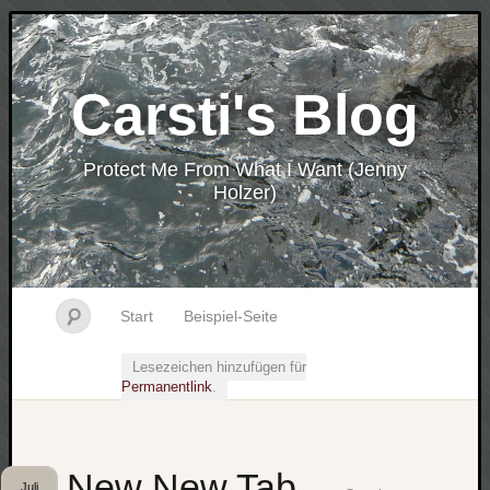
Carsti's Blog
Protect Me From What I Want (Jenny
Holzer)
Start
Beispiel-Seite
Lesezeichen hinzufügen für
Permanentlink
.
New New Tab
Juli