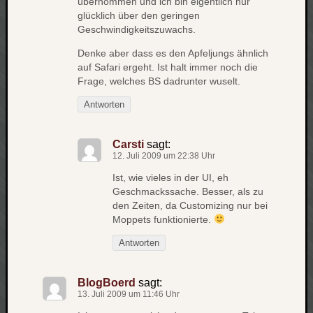
übernommen und ich bin eigentlich nur
apple
glücklich über den geringen
auto
Geschwindigkeitszuwachs.
blog
Denke aber dass es den Apfeljungs ähnlich
compute
auf Safari ergeht. Ist halt immer noch die
Frage, welches BS dadrunter wuselt.
csharp
essen
Antworten
flug
freizeit
fun
Carsti
sagt:
12. Juli 2009 um 22:38 Uhr
Geocachi
Ist, wie vieles in der UI, eh
gesundhei
Geschmackssache. Besser, als zu
hardw
den Zeiten, da Customizing nur bei
i18n
Moppets funktionierte.
iPhone
Antworten
japan
kunst
lebe
BlogBoerd
sagt:
micros
13. Juli 2009 um 11:46 Uhr
musik