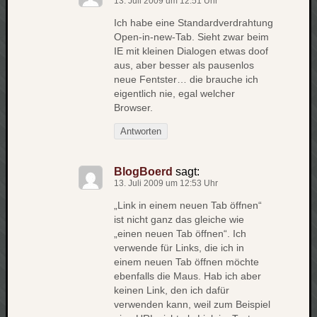
13. Juli 2009 um 12:51 Uhr
werbung
wetter
Ich habe eine Standardverdrahtung
window
Open-in-new-Tab. Sieht zwar beim
wireless
IE mit kleinen Dialogen etwas doof
wow
aus, aber besser als pausenlos
neue Fentster… die brauche ich
eigentlich nie, egal welcher
Browser.
Antworten
BlogBoerd
sagt:
13. Juli 2009 um 12:53 Uhr
„Link in einem neuen Tab öffnen“
ist nicht ganz das gleiche wie
„einen neuen Tab öffnen“. Ich
verwende für Links, die ich in
einem neuen Tab öffnen möchte
ebenfalls die Maus. Hab ich aber
keinen Link, den ich dafür
verwenden kann, weil zum Beispiel