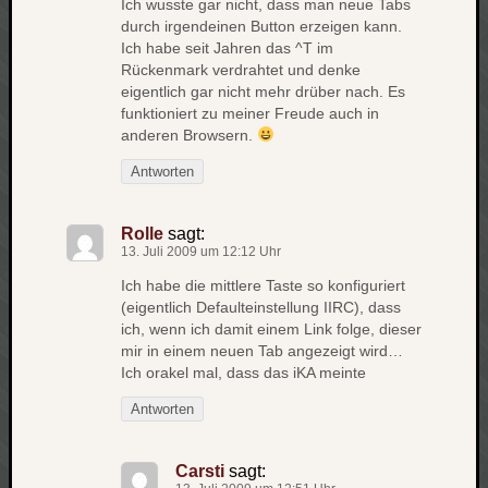
Ich wusste gar nicht, dass man neue Tabs
net
durch irgendeinen Button erzeigen kann.
Ich habe seit Jahren das ^T im
pda
Rückenmark verdrahtet und denke
politik
eigentlich gar nicht mehr drüber nach. Es
rauchen
funktioniert zu meiner Freude auch in
reise
anderen Browsern.
rostock
seattle
Antworten
software
tauche
Rolle
sagt:
terror
13. Juli 2009 um 12:12 Uhr
tv
urlau
Ich habe die mittlere Taste so konfiguriert
(eigentlich Defaulteinstellung IIRC), dass
usability
ich, wenn ich damit einem Link folge, dieser
usergroup
mir in einem neuen Tab angezeigt wird…
video
Ich orakel mal, dass das iKA meinte
vista
Antworten
visualstudio
wandern.
weihnacht
Carsti
sagt: