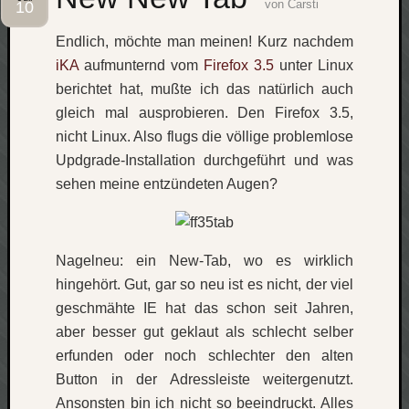
von
Carsti
10
Social
Endlich, möchte man meinen! Kurz nachdem
iKA
aufmunternd vom
Firefox 3.5
unter Linux
berichtet hat, mußte ich das natürlich auch
gleich mal ausprobieren. Den Firefox 3.5,
nicht Linux. Also flugs die völlige problemlose
Neueste
Updgrade-Installation durchgeführt und was
Beiträge
sehen meine entzündeten Augen?
O
tempor
o
Nagelneu: ein New-Tab, wo es wirklich
mores!
hingehört. Gut, gar so neu ist es nicht, der viel
Laß
mich
geschmähte IE hat das schon seit Jahren,
zählen
aber besser gut geklaut als schlecht selber
wie…
erfunden oder noch schlechter den alten
blog
Button in der Adressleiste weitergenutzt.
-
Ansonsten bin ich nicht so beeindruckt. Alles
move