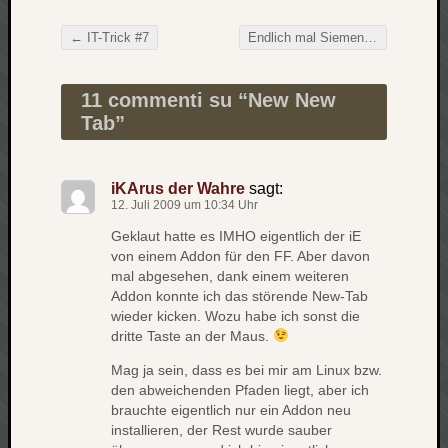
zu
Laß
←
IT-Trick #7
Endlich mal Siemens
→
mich
Beitragsnavigation
zählen
wie…
11 commenti su “
New New
Carsti
Tab
”
zu
blog
-
iKArus der Wahre
sagt:
12. Juli 2009 um 10:34 Uhr
move
Rolle
Geklaut hatte es IMHO eigentlich der iE
zu
von einem Addon für den FF. Aber davon
blog
mal abgesehen, dank einem weiteren
-
Addon konnte ich das störende New-Tab
wieder kicken. Wozu habe ich sonst die
move
dritte Taste an der Maus.
Mag ja sein, dass es bei mir am Linux bzw.
Schlagwö
den abweichenden Pfaden liegt, aber ich
brauchte eigentlich nur ein Addon neu
Ägypten
installieren, der Rest wurde sauber
Überwa