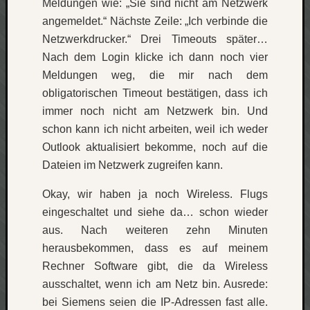
Meldungen wie: „Sie sind nicht am Netzwerk
Verlus
angemeldet.“ Nächste Zeile: „Ich verbinde die
Die
Netzwerkdrucker.“ Drei Timeouts später…
Brück
Nach dem Login klicke ich dann noch vier
am
Meldungen weg, die mir nach dem
Bach
obligatorischen Timeout bestätigen, dass ich
immer noch nicht am Netzwerk bin. Und
Neueste
schon kann ich nicht arbeiten, weil ich weder
Kommen
Outlook aktualisiert bekomme, noch auf die
Minijo
Dateien im Netzwerk zugreifen kann.
zu
Okay, wir haben ja noch Wireless. Flugs
Gleitze
Carsti
eingeschaltet und siehe da… schon wieder
zu
aus. Nach weiteren zehn Minuten
Laß
herausbekommen, dass es auf meinem
mich
Rechner Software gibt, die da Wireless
zählen
ausschaltet, wenn ich am Netz bin. Ausrede:
wie…
Carste
bei Siemens seien die IP-Adressen fast alle.