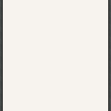
net
pda
politik
rauchen
reise
rostock
seattle
software
tauche
terror
tv
urlau
usability
usergroup
video
vista
visualstudio
wandern.
weihnacht