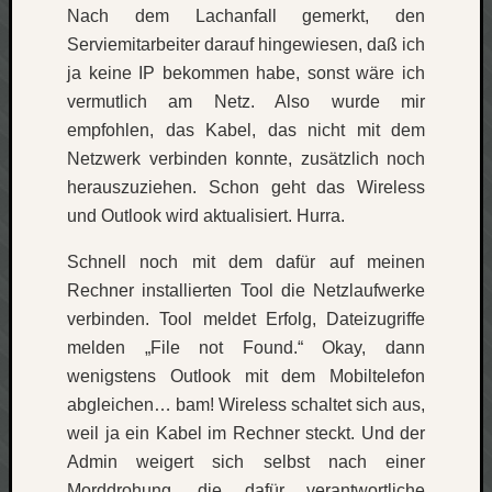
zu
Nach dem Lachanfall gemerkt, den
Laß
Serviemitarbeiter darauf hingewiesen, daß ich
mich
ja keine IP bekommen habe, sonst wäre ich
zählen
vermutlich am Netz. Also wurde mir
wie…
empfohlen, das Kabel, das nicht mit dem
Carsti
zu
Netzwerk verbinden konnte, zusätzlich noch
blog
herauszuziehen. Schon geht das Wireless
-
und Outlook wird aktualisiert. Hurra.
move
Rolle
Schnell noch mit dem dafür auf meinen
zu
Rechner installierten Tool die Netzlaufwerke
blog
verbinden. Tool meldet Erfolg, Dateizugriffe
-
melden „File not Found.“ Okay, dann
move
wenigstens Outlook mit dem Mobiltelefon
abgleichen… bam! Wireless schaltet sich aus,
Schlagwö
weil ja ein Kabel im Rechner steckt. Und der
Admin weigert sich selbst nach einer
Ägypten
Überwa
Morddrohung, die dafür verantwortliche