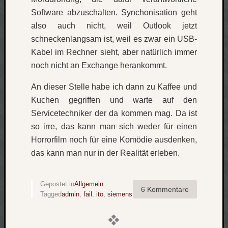
apple
Software abzuschalten. Synchonisation geht
auto
also auch nicht, weil Outlook jetzt
blog
schneckenlangsam ist, weil es zwar ein USB-
compute
Kabel im Rechner sieht, aber natürlich immer
csharp
noch nicht an Exchange herankommt.
essen
flug
An dieser Stelle habe ich dann zu Kaffee und
freizeit
Kuchen gegriffen und warte auf den
fun
Servicetechniker der da kommen mag. Da ist
Geocachi
so irre, das kann man sich weder für einen
gesundhei
Horrorfilm noch für eine Komödie ausdenken,
hardw
das kann man nur in der Realität erleben.
i18n
iPhone
japan
Gepostet in
Allgemein
6 Kommentare
kunst
Tagged
admin
,
fail
,
ito
,
siemens
lebe
micros
musik