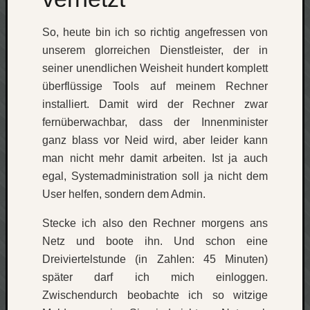
Social
So, heute bin ich so richtig angefressen von
unserem glorreichen Dienstleister, der in
seiner unendlichen Weisheit hundert komplett
überflüssige Tools auf meinem Rechner
installiert. Damit wird der Rechner zwar
Neueste
fernüberwachbar, dass der Innenminister
Beiträge
ganz blass vor Neid wird, aber leider kann
O
man nicht mehr damit arbeiten. Ist ja auch
tempor
egal, Systemadministration soll ja nicht dem
o
User helfen, sondern dem Admin.
mores!
Laß
Stecke ich also den Rechner morgens ans
mich
Netz und boote ihn. Und schon eine
zählen
Dreiviertelstunde (in Zahlen: 45 Minuten)
wie…
später darf ich mich einloggen.
blog
-
Zwischendurch beobachte ich so witzige
move