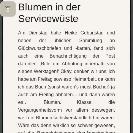
Blumen in der
apple
Sep.
8
auto
Servicewüste
blog
compute
Am Dienstag hatte Heike Geburtstag und
csharp
essen
neben der üblichen Sammlung an
Glückwunschbriefen und -karten, fand sich
flug
freizeit
auch eine Benachrichtigung der Post
fun
darunter: „Bitte um Abholung innerhalb von
Geocachi
sieben Werktagen!“ Okay, denken wir uns, ich
gesundhei
habe am Freitag sowieso Heimarbeit, da kann
hardw
ich das Buch (sonst waren’s meist Bücher) ja
i18n
auch am Freitag abholen… und dann waren
iPhone
es… Blumen. Klasse, die
japan
Vergangenheitsvorm vor allem deswegen,
kunst
lebe
weil die Blumen selbstverständlich hin waren.
micros
Wäre das denn wirklich so schwer gewesen,
musik