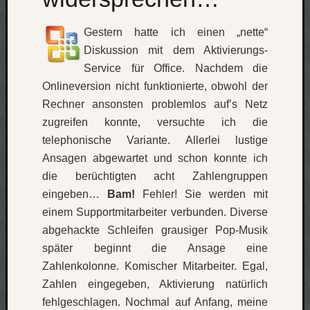
Social
Gestern hatte ich einen „nette“
Diskussion mit dem Aktivierungs-
Service für Office. Nachdem die
Onlineversion nicht funktionierte, obwohl der
Rechner ansonsten problemlos auf’s Netz
Neueste
zugreifen konnte, versuchte ich die
Beiträge
telephonische Variante. Allerlei lustige
O
Ansagen abgewartet und schon konnte ich
tempor
die berüchtigten acht Zahlengruppen
o
eingeben…
Bam!
Fehler! Sie werden mit
mores!
einem Supportmitarbeiter verbunden. Diverse
Laß
abgehackte Schleifen grausiger Pop-Musik
mich
später beginnt die Ansage eine
zählen
wie…
Zahlenkolonne. Komischer Mitarbeiter. Egal,
blog
Zahlen eingegeben, Aktivierung natürlich
-
fehlgeschlagen. Nochmal auf Anfang, meine
move