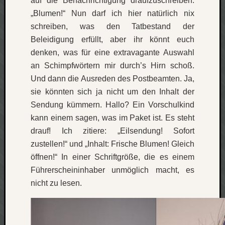
auf die Benachrichtigung draufzuschreiben:
net
„Blumen!“ Nun darf ich hier natürlich nix
pda
schreiben, was den Tatbestand der
politik
Beleidigung erfüllt, aber ihr könnt euch
rauchen
denken, was für eine extravagante Auswahl
reise
an Schimpfwörtern mir durch’s Hirn schoß.
rostock
Und dann die Ausreden des Postbeamten. Ja,
seattle
software
sie könnten sich ja nicht um den Inhalt der
tauche
Sendung kümmern. Hallo? Ein Vorschulkind
terror
kann einem sagen, was im Paket ist. Es steht
tv
drauf! Ich zitiere: „Eilsendung! Sofort
urlau
zustellen!“ und „Inhalt: Frische Blumen! Gleich
usability
öffnen!“ In einer Schriftgröße, die es einem
usergroup
Führerscheininhaber unmöglich macht, es
video
vista
nicht zu lesen.
visualstudio
wandern.
weihnacht