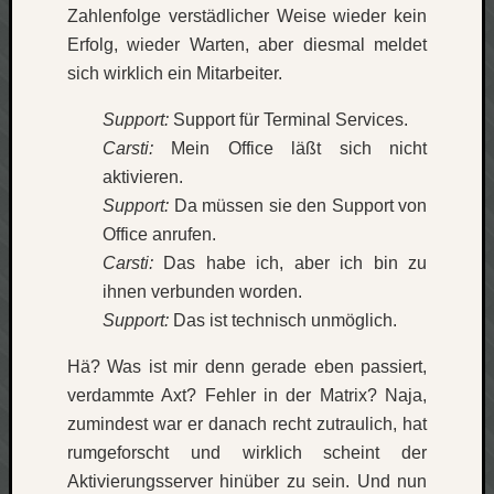
Zahlenfolge verstädlicher Weise wieder kein
Verlus
Erfolg, wieder Warten, aber diesmal meldet
Die
Brück
sich wirklich ein Mitarbeiter.
am
Support:
Support für Terminal Services.
Bach
Carsti:
Mein Office läßt sich nicht
aktivieren.
Neueste
Support:
Da müssen sie den Support von
Kommen
Office anrufen.
Minijo
Carsti:
Das habe ich, aber ich bin zu
zu
ihnen verbunden worden.
Gleitze
Support:
Das ist technisch unmöglich.
Carsti
zu
Hä? Was ist mir denn gerade eben passiert,
Laß
verdammte Axt? Fehler in der Matrix? Naja,
mich
zumindest war er danach recht zutraulich, hat
zählen
rumgeforscht und wirklich scheint der
wie…
Carste
Aktivierungsserver hinüber zu sein. Und nun