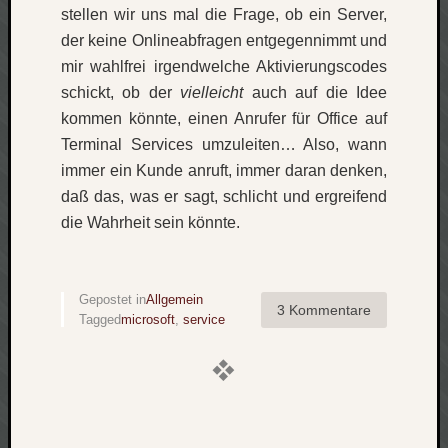
zu
stellen wir uns mal die Frage, ob ein Server,
Laß
der keine Onlineabfragen entgegennimmt und
mich
mir wahlfrei irgendwelche Aktivierungscodes
zählen
schickt, ob der
vielleicht
auch auf die Idee
wie…
kommen könnte, einen Anrufer für Office auf
Carsti
zu
Terminal Services umzuleiten… Also, wann
blog
immer ein Kunde anruft, immer daran denken,
-
daß das, was er sagt, schlicht und ergreifend
move
die Wahrheit sein könnte.
Rolle
zu
blog
-
Gepostet in
Allgemein
3 Kommentare
move
Tagged
microsoft
,
service
Schlagwö
Ägypten
Überwa