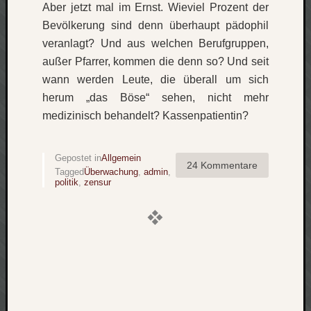
Aber jetzt mal im Ernst. Wieviel Prozent der
Verlus
Bevölkerung sind denn überhaupt pädophil
Die
veranlagt? Und aus welchen Berufgruppen,
Brück
am
außer Pfarrer, kommen die denn so? Und seit
Bach
wann werden Leute, die überall um sich
herum „das Böse“ sehen, nicht mehr
medizinisch behandelt? Kassenpatientin?
Neueste
Kommen
Gepostet in
Allgemein
Minijo
24 Kommentare
Tagged
Überwachung
,
admin
,
zu
politik
,
zensur
Gleitze
Carsti
zu
Laß
mich
zählen
wie…
Carste