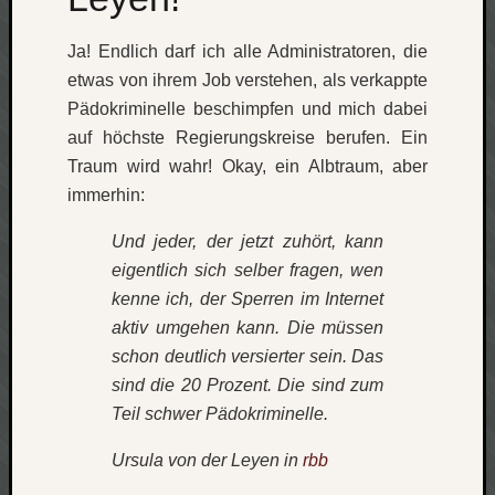
Social
Ja! Endlich darf ich alle Administratoren, die
etwas von ihrem Job verstehen, als verkappte
Pädokriminelle beschimpfen und mich dabei
auf höchste Regierungskreise berufen. Ein
Traum wird wahr! Okay, ein Albtraum, aber
Neueste
immerhin:
Beiträge
Und jeder, der jetzt zuhört, kann
O
eigentlich sich selber fragen, wen
tempor
kenne ich, der Sperren im Internet
o
mores!
aktiv umgehen kann. Die müssen
Laß
schon deutlich versierter sein. Das
mich
sind die 20 Prozent. Die sind zum
zählen
Teil schwer Pädokriminelle.
wie…
blog
Ursula von der Leyen in
rbb
-
move