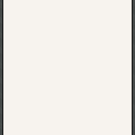
net
pda
politik
rauchen
reise
rostock
seattle
software
tauche
terror
tv
urlau
usability
usergroup
video
vista
visualstudio
wandern.
weihnacht