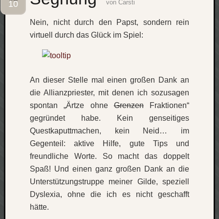
von
Carsti
10
Social
Nein, nicht durch den Papst, sondern rein
virtuell durch das Glück im Spiel:
An dieser Stelle mal einen großen Dank an
Neueste
Beiträge
die Allianzpriester, mit denen ich sozusagen
spontan „Ärtze ohne
Grenzen
Fraktionen“
O
gegründet habe. Kein genseitiges
tempor
Questkaputtmachen, kein Neid… im
o
mores!
Gegenteil: aktive Hilfe, gute Tips und
Laß
freundliche Worte. So macht das doppelt
mich
Spaß! Und einen ganz großen Dank an die
zählen
Unterstützungstruppe meiner Gilde, speziell
wie…
Dyslexia, ohne die ich es nicht geschafft
blog
hätte.
-
move