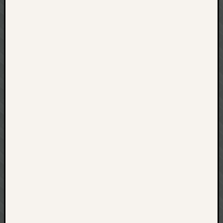
net
pda
politik
rauchen
reise
rostock
seattle
software
tauche
terror
tv
urlau
usability
usergroup
video
vista
visualstudio
wandern.
weihnacht