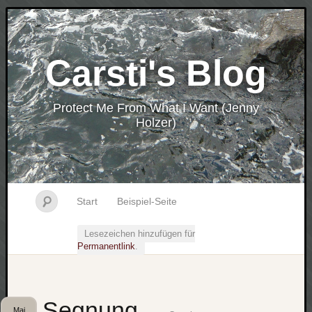
Carsti's Blog
Protect Me From What I Want (Jenny
Holzer)
Start
Beispiel-Seite
Lesezeichen hinzufügen für
Permanentlink
.
Segnung
Mai