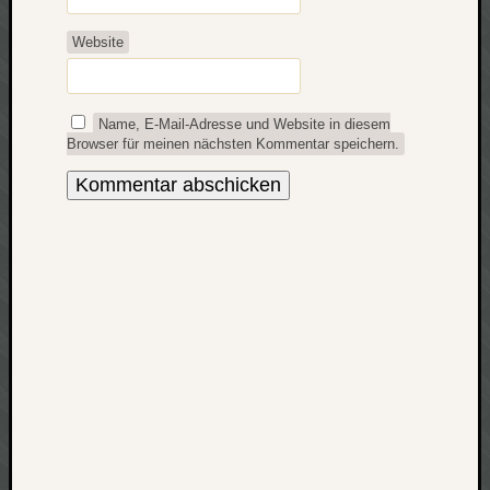
apple
Website
auto
blog
compute
Name, E-Mail-Adresse und Website in diesem
csharp
Browser für meinen nächsten Kommentar speichern.
essen
flug
freizeit
fun
Geocachi
gesundhei
hardw
i18n
iPhone
japan
kunst
lebe
micros
musik