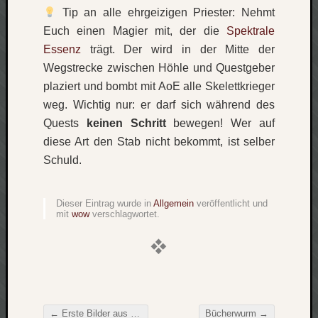
Tip an alle ehrgeizigen Priester: Nehmt
Verlus
Die
Euch einen Magier mit, der die
Spektrale
Brück
Essenz
trägt. Der wird in der Mitte der
am
Wegstrecke zwischen Höhle und Questgeber
Bach
plaziert und bombt mit AoE alle Skelettkrieger
weg. Wichtig nur: er darf sich während des
Quests
keinen Schritt
bewegen! Wer auf
Neueste
Kommen
diese Art den Stab nicht bekommt, ist selber
Schuld.
Minijo
zu
Gleitze
Dieser Eintrag wurde in
Allgemein
veröffentlicht und
mit
wow
verschlagwortet.
Carsti
zu
Laß
mich
zählen
wie…
Carste
←
Erste Bilder aus Dahab
Bücherwurm
→