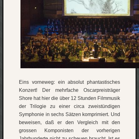
Verlus
Die
Brück
am
Bach
Neueste
Kommen
Minijo
zu
Eins vorneweg: ein absolut phantastisches
Gleitze
Konzert! Der mehrfache Oscarpreisträger
Carsti
Shore hat hier die über 12 Stunden Filmmusik
zu
der Trilogie zu einer circa zweistündigen
Laß
Symphonie in sechs Sätzen komprimiert. Und
mich
zählen
beweisen, daß er den Vergleich mit den
wie…
grossen Komponisten der vorherigen
Carste
Jahrhunderte nicht zu scheuen braucht. Ist es