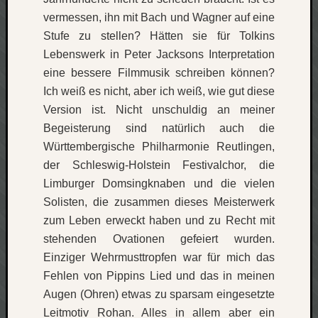
zu
vermessen, ihn mit Bach und Wagner auf eine
Laß
Stufe zu stellen? Hätten sie für Tolkins
mich
zählen
Lebenswerk in Peter Jacksons Interpretation
wie…
eine bessere Filmmusik schreiben können?
Carsti
Ich weiß es nicht, aber ich weiß, wie gut diese
zu
Version ist. Nicht unschuldig an meiner
blog
Begeisterung sind natürlich auch die
-
Württembergische Philharmonie Reutlingen,
move
Rolle
der Schleswig-Holstein Festivalchor, die
zu
Limburger Domsingknaben und die vielen
blog
Solisten, die zusammen dieses Meisterwerk
-
zum Leben erweckt haben und zu Recht mit
move
stehenden Ovationen gefeiert wurden.
Einziger Wehrmusttropfen war für mich das
Schlagwö
Fehlen von Pippins Lied und das in meinen
Augen (Ohren) etwas zu sparsam eingesetzte
Ägypten
Leitmotiv Rohan. Alles in allem aber ein
Überwa