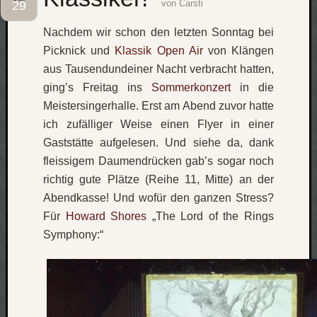
von
Carsti
29
Social
Nachdem wir schon den letzten Sonntag bei
Picknick und
Klassik Open Air
von Klängen
aus Tausendundeiner Nacht verbracht hatten,
ging’s Freitag ins
Sommerkonzert
in die
Meistersingerhalle. Erst am Abend zuvor hatte
Neueste
ich zufälliger Weise einen Flyer in einer
Beiträge
Gaststätte aufgelesen. Und siehe da, dank
O
fleissigem Daumendrücken gab’s sogar noch
tempor
richtig gute Plätze (Reihe 11, Mitte) an der
o
Abendkasse! Und wofür den ganzen Stress?
mores!
Für
Howard Shores
„The Lord of the Rings
Laß
Symphony:“
mich
zählen
wie…
blog
-
move