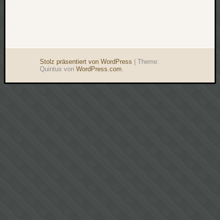
Stolz präsentiert von WordPress
|
Theme:
Quintus von
WordPress.com
.