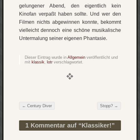
gelungener Abend, den eigentlich kein
apple
auto
Kinofan verpaßt haben sollte. Und wer den
blog
Filmen nichts abgewinnen konnte, bekommt
compute
vielleicht dennoch eine schöne musikalische
csharp
Untermalung seiner eigenen Phantasie.
essen
flug
Dieser Eintrag wurde in
Allgemein
veröffentlicht und
freizeit
fun
mit
klassik
,
lotr
verschlagwortet.
Geocachi
gesundhei
hardw
i18n
iPhone
←
Century Diver
Stopp?
→
japan
Beitragsnavigation
kunst
lebe
1 Kommentar auf “
Klassiker!
”
micros
musik