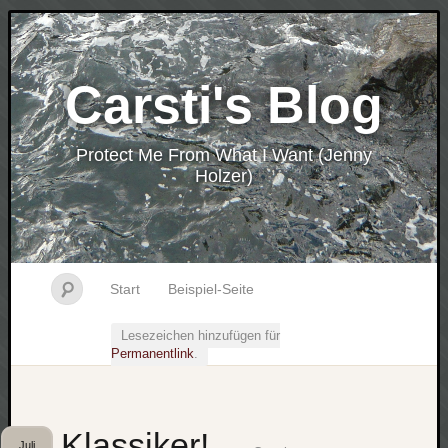
Carsti's Blog
Protect Me From What I Want (Jenny
Holzer)
Start
Beispiel-Seite
Lesezeichen hinzufügen für
Permanentlink
.
Klassiker!
Juli