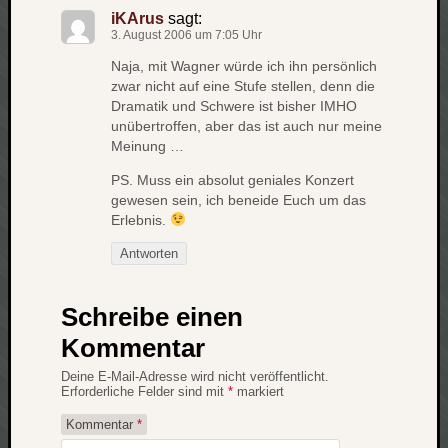
iKArus
sagt:
net
3. August 2006 um 7:05 Uhr
pda
politik
Naja, mit Wagner würde ich ihn persönlich
zwar nicht auf eine Stufe stellen, denn die
rauchen
Dramatik und Schwere ist bisher IMHO
reise
unübertroffen, aber das ist auch nur meine
rostock
Meinung …
seattle
software
PS. Muss ein absolut geniales Konzert
tauche
gewesen sein, ich beneide Euch um das
Erlebnis.
terror
tv
Antworten
urlau
usability
Schreibe einen
usergroup
video
Kommentar
vista
Deine E-Mail-Adresse wird nicht veröffentlicht.
visualstudio
Erforderliche Felder sind mit
*
markiert
wandern.
Kommentar
*
weihnacht