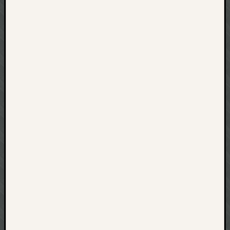
net
pda
politik
rauchen
reise
rostock
seattle
software
tauche
terror
tv
urlau
usability
usergroup
video
vista
visualstudio
wandern.
weihnacht