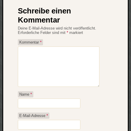
Verlus
Schreibe einen
Die
Kommentar
Brück
am
Deine E-Mail-Adresse wird nicht veröffentlicht.
Bach
Erforderliche Felder sind mit
*
markiert
Kommentar
*
Neueste
Kommen
Minijo
zu
Gleitze
Carsti
Name
*
zu
Laß
mich
zählen
E-Mail-Adresse
*
wie…
Carste