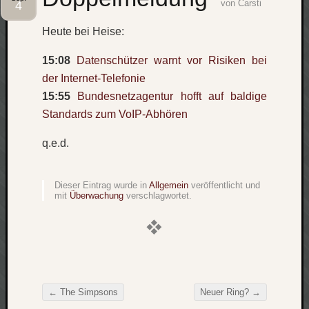
von
Carsti
4
Social
Heute bei Heise:
15:08
Datenschützer warnt vor Risiken bei
der Internet-Telefonie
15:55
Bundesnetzagentur hofft auf baldige
Standards zum VoIP-Abhören
Neueste
Beiträge
q.e.d.
O
tempor
Dieser Eintrag wurde in
Allgemein
veröffentlicht und
o
mit
Überwachung
verschlagwortet.
mores!
Laß
mich
zählen
wie…
blog
←
The Simpsons
Neuer Ring?
→
-
Beitragsnavigation
move