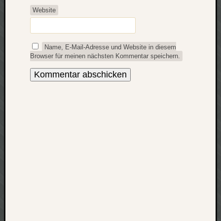
zu
Website
Laß
mich
zählen
Name, E-Mail-Adresse und Website in diesem
wie…
Browser für meinen nächsten Kommentar speichern.
Carsti
zu
blog
-
move
Rolle
zu
blog
-
move
Schlagwö
Ägypten
Überwa