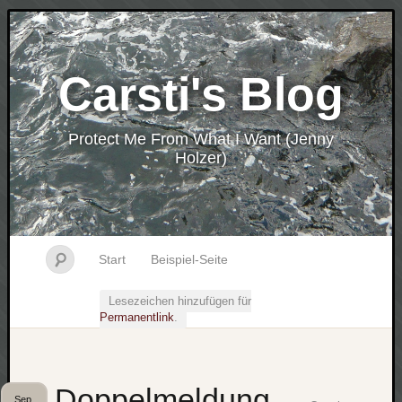
Carsti's Blog
Protect Me From What I Want (Jenny
Holzer)
Start
Beispiel-Seite
Lesezeichen hinzufügen für
Permanentlink
.
Doppelmeldung
Sep.